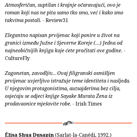
Atmosferičan, suptilan i krajnje očaravajući, ovo je
roman koji nas ne pita samo tko smo, već i kako smo
takvima postali.
- Review31
Elegantno napisan prvijenac koji ponire u život na
granici između Južne i Sjeverne Koreje (…) Jedna od
najneobičnijih knjiga koje ćete pročitati ove godine.
-
CultureFly
Zagonetan, zavodljiv... Ovaj filigranski osmišljen
prvijenac uvjerljivo istražuje teme identiteta i nasljeđa.
U njegovim protagonistima, autsajderima bez cilja,
osjećaju se odjeci knjige Sayake Murata Žena iz
prodavaonice mješovite robe.
- Irish Times
Élisa Shua Dusapin
(Sarlat-la-Canédi, 1992.)