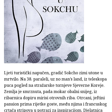
Ljeti turistički napučen, gradić Sokcho zimi utone u
mrtvilo. Na 38. paraleli, uz no man’s land, iz teleskopa
puca pogled na stražarske tornjeve Sjeverne Koreje.
Zemlja je smrznuta, pada mokar obalni snijeg, iz
ribarnica dopiru mirisi otrovnih riba. Otrcani, jeftini
pansion prima rijetke goste, među njima i francuskog
crtača stripova u potrazi za inspiracijom. Djelatnica