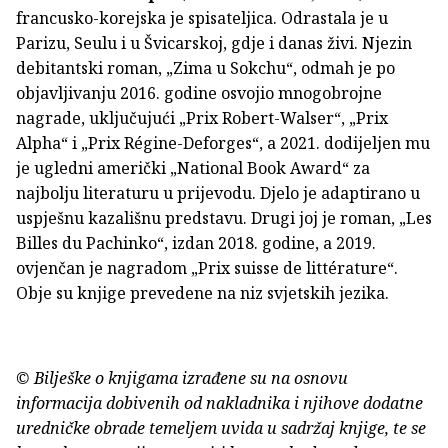
francusko-korejska je spisateljica. Odrastala je u
Parizu, Seulu i u Švicarskoj, gdje i danas živi. Njezin
debitantski roman, „Zima u Sokchu“, odmah je po
objavljivanju 2016. godine osvojio mnogobrojne
nagrade, uključujući „Prix Robert-Walser“, „Prix
Alpha“ i „Prix Régine-Deforges“, a 2021. dodijeljen mu
je ugledni američki „National Book Award“ za
najbolju literaturu u prijevodu. Djelo je adaptirano u
uspješnu kazališnu predstavu. Drugi joj je roman, „Les
Billes du Pachinko“, izdan 2018. godine, a 2019.
ovjenčan je nagradom „Prix suisse de littérature“.
Obje su knjige prevedene na niz svjetskih jezika.
© Bilješke o knjigama izrađene su na osnovu
informacija dobivenih od nakladnika i njihove dodatne
uredničke obrade temeljem uvida u sadržaj knjige, te se