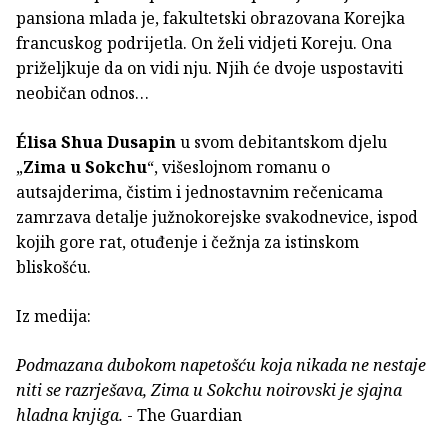
pansiona mlada je, fakultetski obrazovana Korejka
francuskog podrijetla. On želi vidjeti Koreju. Ona
priželjkuje da on vidi nju. Njih će dvoje uspostaviti
neobičan odnos…
Élisa Shua Dusapin
u svom debitantskom djelu
„
Zima u Sokchu
“, višeslojnom romanu o
autsajderima, čistim i jednostavnim rečenicama
zamrzava detalje južnokorejske svakodnevice, ispod
kojih gore rat, otuđenje i čežnja za istinskom
bliskošću.
Iz medija:
Podmazana dubokom napetošću koja nikada ne nestaje
niti se razrješava, Zima u Sokchu noirovski je sjajna
hladna knjiga.
- The Guardian