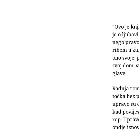
"Ovo je knj
je o ljubavi
nego pravoj
ribom u zub
ono svoje,
svoj dom, s
glave.
Radnja roma
točka bez p
upravo su o
kad povijes
rep. Upravo
ondje iznov