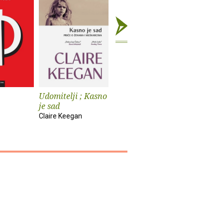
Udomitelji ; Kasno
Čast
Teška vo
je sad
Elif Shafak
Pia Prezelj
Claire Keegan