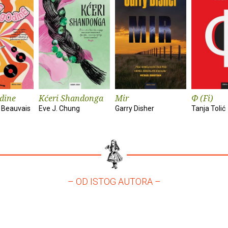
dine
Kćeri Shandonga
Mir
Φ (Fi)
 Beauvais
Eve J. Chung
Garry Disher
Tanja Tolić
– OD ISTOG AUTORA –