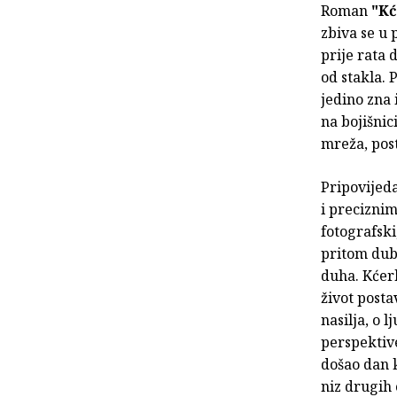
Roman
"Kć
zbiva se u 
prije rata 
od stakla. 
jedino zna 
na bojišni
mreža, post
Pripovijeda
i preciznim
fotografski
pritom dubi
duha. Kćerk
život posta
nasilja, o l
perspektive
došao dan k
niz drugih 