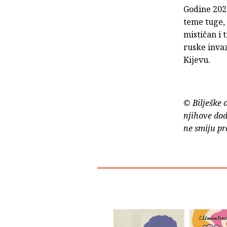
Godine 2021
teme tuge, 
mističan i
ruske invaz
Kijevu.
© Bilješke 
njihove dod
ne smiju pr