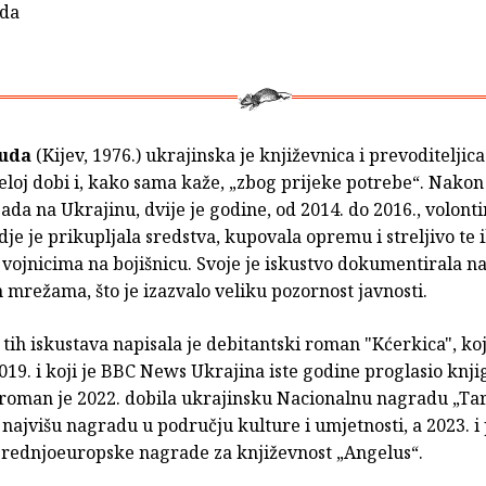
uda
uda
(Kijev, 1976.) ukrajinska je književnica i prevoditeljica.
eloj dobi i, kako sama kaže, „zbog prijeke potrebe“. Nako
da na Ukrajinu, dvije je godine, od 2014. do 2016., volonti
je je prikupljala sredstva, kupovala opremu i streljivo te 
vojnicima na bojišnicu. Svoje je iskustvo dokumentirala n
mrežama, što je izazvalo veliku pozornost javnosti.
tih iskustava napisala je debitantski roman "Kćerkica", koj
019. i koji je BBC News Ukrajina iste godine proglasio knj
 roman je 2022. dobila ukrajinsku Nacionalnu nagradu „Ta
najvišu nagradu u području kulture i umjetnosti, a 2023. 
Srednjoeuropske nagrade za književnost „Angelus“.