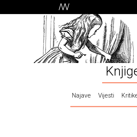
Knjig
Najave
Vijesti
Kritik