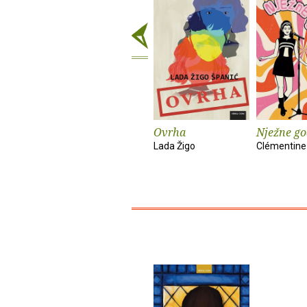
Ovrha
Nježne go
Lada Žigo
Clémentine