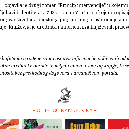
. objavila je drugi roman "Princip intervencije" u kojemu 
ljubavi i identiteta, a 2025. roman Vračara u kojemu opisu
 tragičan život ukrajinskoga pograničnog prostora u prvim
ije. Književna je urednica i autorica niza književnih prijev
o knjigama izrađene su na osnovu informacija dobivenih od 
atne uredničke obrade temeljem uvida u sadržaj knjige, te s
enositi bez prethodnog dogovora s uredništvom portala.
– OD ISTOG NAKLADNIKA –