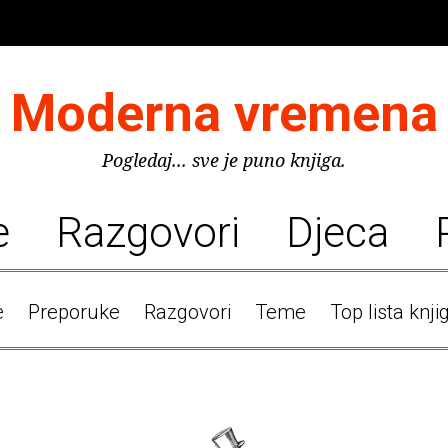
Moderna vremena
Pogledaj... sve je puno knjiga.
e
Razgovori
Djeca
e
Preporuke
Razgovori
Teme
Top lista knji