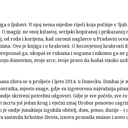
iga o ljubavi. U njoj nema nijedne riječi koja počinje s ‘ljub
. O magiji: ne onoj kičastoj, serijski kopiranoj i prikazanoj n
, od roda i korijena, kad zaroniš naglavce u Pradavni ocean
ima. Ovo je knjiga i o hrabrosti. O bezuvjetnoj hrabrosti 
 prepoznaš ga, ukopaš se rukama i nogama i nikomu ga ne p
voju domovinu, svoje srce, svoje pravo da hodaš visoko uz
na zbiva se u proljeće i ljeto 2014. u Donecku. Donbas je n
ovratka, mjesto snage, gdje su izgovorena najvažnija pitanj
ndje skriveni potrebni odgovori. Gdje je sve počelo, sve će i
t iscrta još jedan krug i vječni zmaj Urobor ponovno zagrize
 je ondje junakinja izgubila obitelj, dom, posao, iluzije – i
a sastavila krhotine života, iznova pronašla smisao i novo 