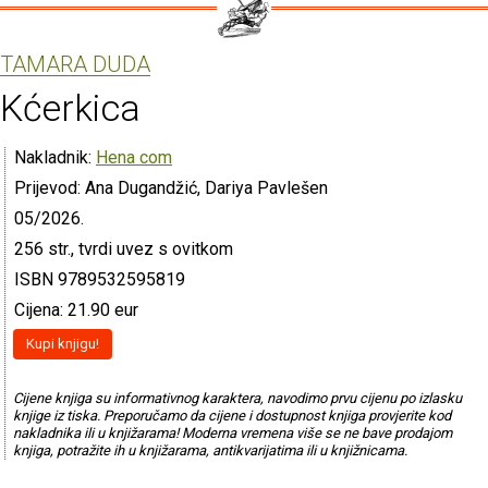
TAMARA DUDA
Kćerkica
Nakladnik:
Hena com
Prijevod: Ana Dugandžić, Dariya Pavlešen
05/2026.
256 str., tvrdi uvez s ovitkom
ISBN 9789532595819
Cijena: 21.90 eur
Kupi knjigu!
Cijene knjiga su informativnog karaktera, navodimo prvu cijenu po izlasku
knjige iz tiska. Preporučamo da cijene i dostupnost knjiga provjerite kod
nakladnika ili u knjižarama! Moderna vremena više se ne bave prodajom
knjiga, potražite ih u knjižarama, antikvarijatima ili u knjižnicama.