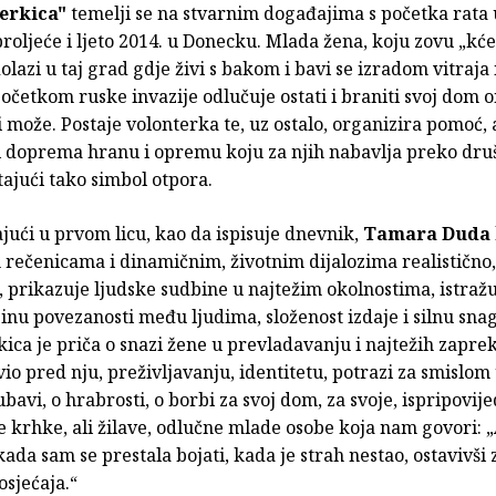
erkica"
temelji se na stvarnim događajima s početka rata u
proljeće i ljeto 2014. u Donecku. Mlada žena, koju zovu „kće
dolazi u taj grad gdje živi s bakom i bavi se izradom vitraj
Početkom ruske invazije odlučuje ostati i braniti svoj dom
i može. Postaje volonterka te, uz ostalo, organizira pomoć,
ci doprema hranu i opremu koju za njih nabavlja preko dru
ajući tako simbol otpora.
jući u prvom licu, kao da ispisuje dnevnik,
Tamara Duda
 rečenicama i dinamičnim, životnim dijalozima realistično
, prikazuje ljudske sudbine u najtežim okolnostima, istražu
nu povezanosti među ljudima, složenost izdaje i silnu sna
ica je priča o snazi žene u prevladavanju i najtežih zaprek
vio pred nju, preživljavanju, identitetu, potrazi za smislom 
jubavi, o hrabrosti, o borbi za svoj dom, za svoje, ispripovij
 krhke, ali žilave, odlučne mlade osobe koja nam govori: „
ada sam se prestala bojati, kada je strah nestao, ostavivši
osjećaja.“