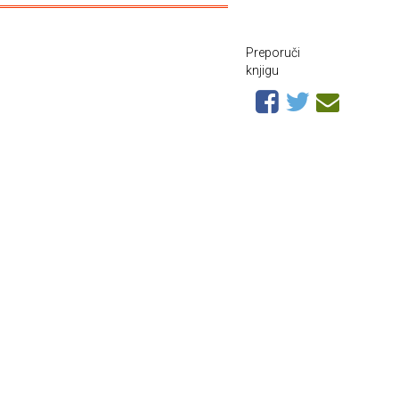
Preporuči
knjigu