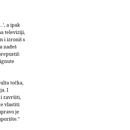
…’, a ipak
a televiziji,
 i izroniš s
da nađeš
repustiš:
dignute
ulta točka,
a. I
 završiti,
 vlastiti
 upravo je
uporište."