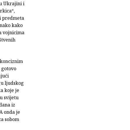
 Ukrajini i
rkica“,
a i predmeta
 onako kako
 a vojnicima
štvenih
konciznim
, gotovo
jući
gu ljudskog
a koje je
u svijetu
edana iz
A onda je
 za sobom