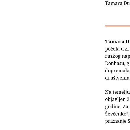
Tamara D
Tamara D
počela u zr
ruskog napa
Donbasu, gd
dopremala 
društvenim 
Na temelju 
objavljen 2
godine. Za
Ševčenko“, 
priznanje 