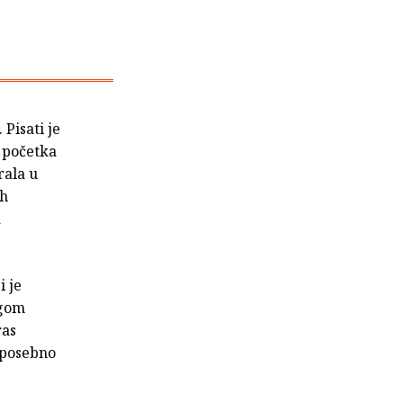
 Pisati je
n početka
rala u
ih
a
i je
igom
ras
i posebno