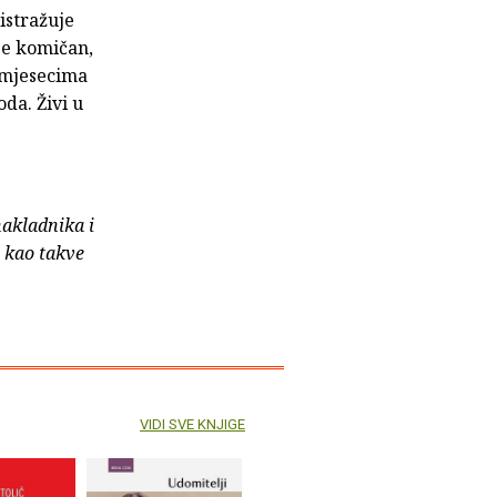
istražuje
je komičan,
 mjesecima
oda. Živi u
nakladnika i
e kao takve
VIDI SVE KNJIGE