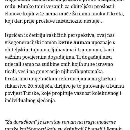
redu. Klupko tajni vezanih za obiteljsku prošlost i
članove kojih više nema muče Širinina unuka Fikreta,
koji dan prije proslave misteriozno nestaje…
Ispričan iz četiriju različitih perspektiva, ovaj nas
višegeneracijski roman
Defne Suman
upoznaje s
obiteljskim tajnama, ljubavima i traumama, kao i
važnim povijesnim događajima. Ti događaji nisu
utjecali samo na sudbine onih kojih su se izravno
ticali, već i na generacije njihovih potomaka.
Prošarano umjetničkim referencijama na glazbu i
slikarstvo 20. stoljeća, dirljivo je to putovanje u burnu
povijest Turske, koje propituje važnost kolektivnog i
individualnog sjećanja.
"Za doručkom" je izvrstan roman na tragu moderne
turske književnosti koju su definirali Livaneli i Pamuk.