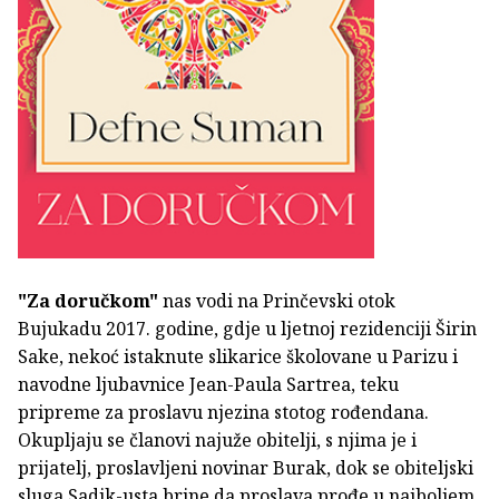
"Za doručkom"
nas vodi na Prinčevski otok
Bujukadu 2017. godine, gdje u ljetnoj rezidenciji Širin
Sake, nekoć istaknute slikarice školovane u Parizu i
navodne ljubavnice Jean-Paula Sartrea, teku
pripreme za proslavu njezina stotog rođendana.
Okupljaju se članovi najuže obitelji, s njima je i
prijatelj, proslavljeni novinar Burak, dok se obiteljski
sluga Sadik-usta brine da proslava prođe u najboljem