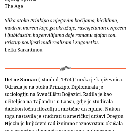
The Age
Slika otoka Prinkipo s njegovim kočijama, biciklima,
modrim morem koje ga okružuje, rascvjetanim cvijećem
i ljubičastim bugenvilijama daje romanu sjajan ton.
Pristup povijesti nudi realizam i zagonetku.
Lefki Sarantinou
Defne Suman
(Istanbul, 1974.) turska je književnica.
Odrasla je na otoku Prinkipo. Diplomirala je
sociologiju na Sveučilištu Boğazici. Radila je kao
učiteljica na Tajlandu i u Laosu, gdje je studirala
dalekoistočnu filozofiju i mistične discipline. Nakon
toga nastavila je studirati u američkoj državi Oregon.
Njezin je književni rad iznimno raznovrstan: okušala
se u esejistici, dnevničkim zapisima, putopisima i