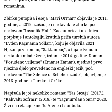
romanima.
Zbirku putopisa i eseja "Mavi Orman" objavila je 2011.
godine, a 2019. izašao je i nastavak te zbirke pod
naslovom "Insanlik Hali". Kao autorica i urednica
potpisuje i antologiju kratkih priča turskih autora
"Evden Kaçmanın Yolları", koju je objavila 2021.
Njezin prvi roman, "Saklambaç", o tajanstvenom
nestanku mlade žene, izdan je 2014. godine. Roman
"Posuđeno vrijeme" (Emanet Zaman), ujedno i prvo
njezino djelo prevedeno na engleski jezik, pod
naslovom "The Silence of Scheherazade", objavljen je
2016. godine u Turskoj i Grčkoj.
Napisala je još nekoliko romana: "Yaz Sıcağı" (2017.),
"Kahvaltı Sofrası" (2018.) te "Yağmur'dan Sonra" 2020.
Živi na relaciji između Atene i Istanbula.