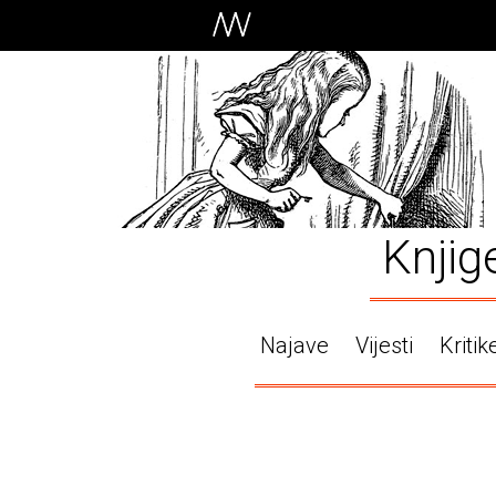
Knjig
Najave
Vijesti
Kritik