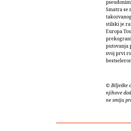
pseudonimo
Smatra se 
takozvanog
stilski je 
Europa Tou
prekograni
putovanja p
svoj prvi r
bestselero
© Bilješke 
njihove dod
ne smiju pr