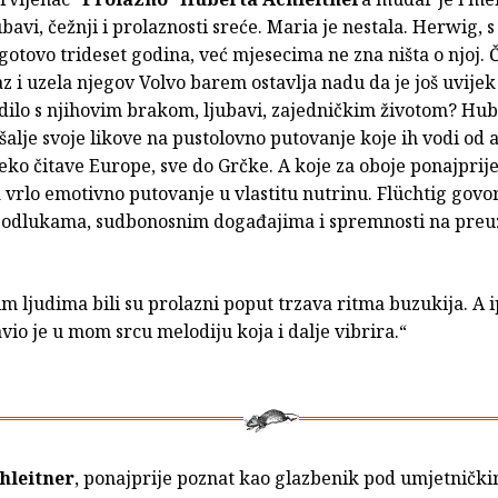
bavi, čežnji i prolaznosti sreće. Maria je nestala. Herwig, s
gotovo trideset godina, već mjesecima ne zna ništa o njoj. 
az i uzela njegov Volvo barem ostavlja nadu da je još uvijek 
odilo s njihovim brakom, ljubavi, zajedničkim životom? Hub
šalje svoje likove na pustolovno putovanje koje ih vodi od a
eko čitave Europe, sve do Grčke. A koje za oboje ponajprij
 vrlo emotivno putovanje u vlastitu nutrinu. Flüchtig govor
odlukama, sudbonosnim događajima i spremnosti na preu
tim ljudima bili su prolazni poput trzava ritma buzukija. A 
avio je u mom srcu melodiju koja i dalje vibrira.“
hleitner
, ponajprije poznat kao glazbenik pod umjetničk