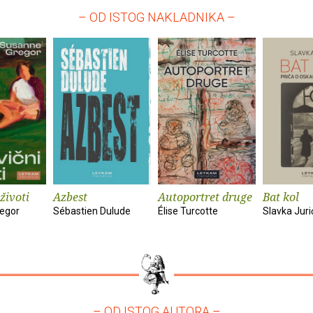
– OD ISTOG NAKLADNIKA –
životi
Azbest
Autoportret druge
Bat kol
egor
Sébastien Dulude
Élise Turcotte
Slavka Juri
– OD ISTOG AUTORA –