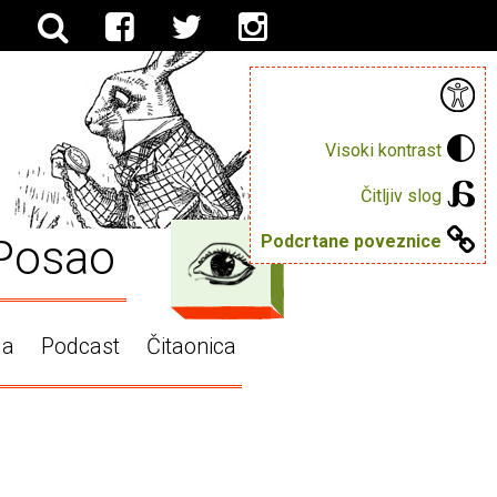
Visoki kontrast
Čitljiv slog
Posao
Podcrtane poveznice
ga
Podcast
Čitaonica