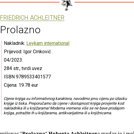
FRIEDRICH ACHLEITNER
Prolazno
Nakladnik:
Leykam international
Prijevod: Igor Crnković
04/2023.
284 str., tvrdi uvez
ISBN 9789533401577
Cijena: 19.78 eur
Cijene knjiga su informativnog karaktera, navodimo prvu cijenu po izlasku
knjige iz tiska. Preporučamo da cijene i dostupnost knjiga provjerite kod
nakladnika ili u knjižarama! Moderna vremena više se ne bave prodajom
knjiga, potražite ih u knjižarama, antikvarijatima ili u knjižnicama.
rvijenac "
Prolazno
"
Huberta Achleitner
a mudar je i me