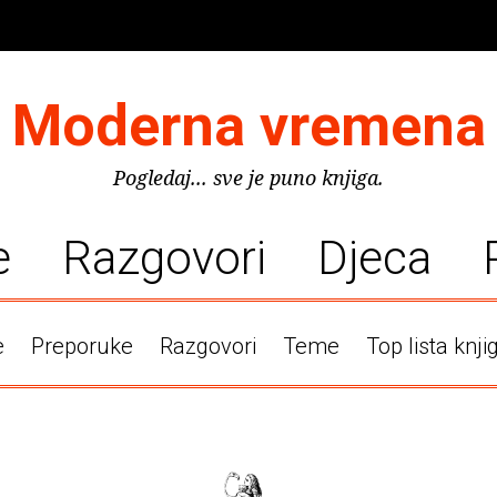
Moderna vremena
Pogledaj... sve je puno knjiga.
e
Razgovori
Djeca
e
Preporuke
Razgovori
Teme
Top lista knji