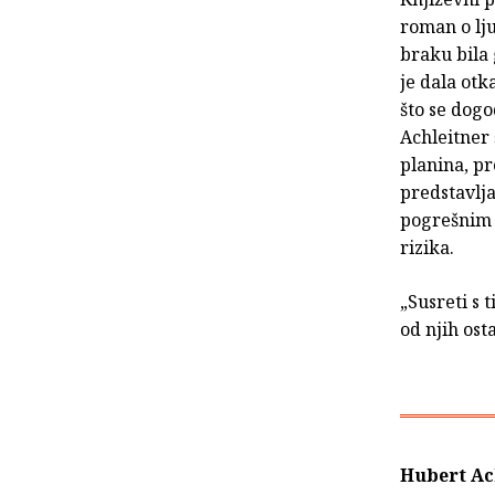
roman o lju
braku bila 
je dala otk
što se dog
Achleitner 
planina, pr
predstavlja
pogrešnim 
rizika.
„Susreti s 
od njih ost
Hubert Ac