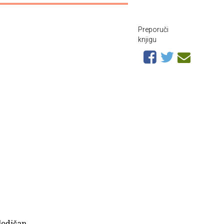
Preporuči
knjigu
lodičan