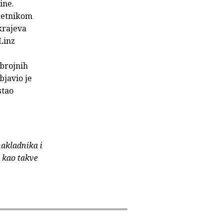
ine.
četnikom
krajeva
Linz
brojnih
bjavio je
stao
nakladnika i
e kao takve