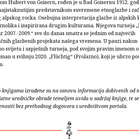
m Hubert von Goisern, rođen je u Bad Goisernu 1952. god
najistaknutijim predstavnikom suvremene etnoglazbe i za
 alpskog rocka. Osebujna interpretacija glazbe iz alpskih 
raznolika i inspirirana drugim kulturama. Njegova turneja „
r 2007.-2009.“ sve do danas smatra se jednim od najvećih
čnih glazbenih projekata našega vremena. U pauzi nakon 
o svijetu i uspješnih turneja, pod svojim pravim imenom o
oman u svibnju 2020. „Flüchtig“ (Prolazno), koji je ubrzo po
m.
o knjigama izrađene su na osnovu informacija dobivenih od 
atne uredničke obrade temeljem uvida u sadržaj knjige, te s
enositi bez prethodnog dogovora s uredništvom portala.