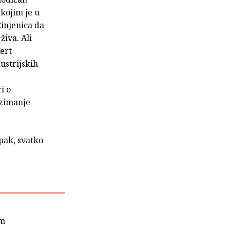
 kojim je u
Činjenica da
živa. Ali
ert
ustrijskih
e
i o
zimanje
ipak, svatko
im