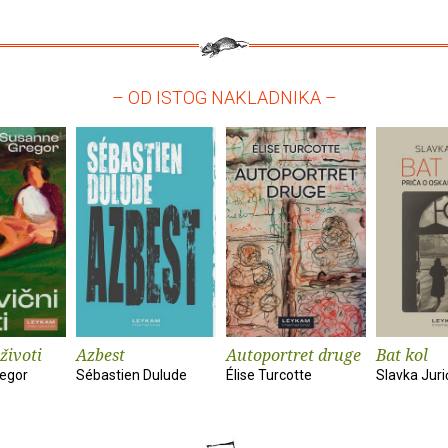
– OD ISTOG NAKLADNIKA –
životi
Azbest
Autoportret druge
Bat kol
egor
Sébastien Dulude
Élise Turcotte
Slavka Juri