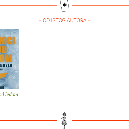
– OD ISTOG AUTORA –
od ledom