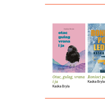
Otac, gulag, vrana
Ronioci p
i ja
Kaśka Bryla
Kaśka Bryla