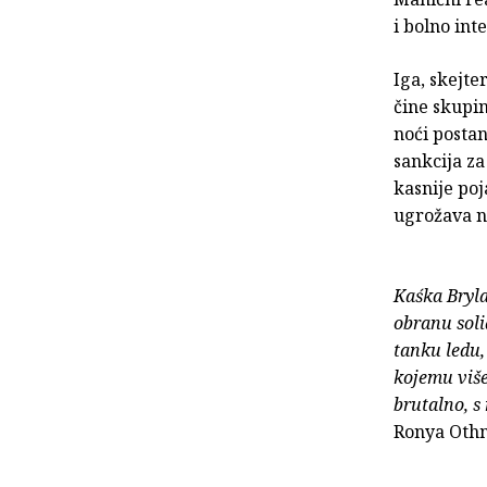
i bolno in
Iga, skejte
čine skupi
noći postan
sankcija za
kasnije poj
ugrožava n
Kaśka Bryla
obranu soli
tanku ledu,
kojemu više
brutalno, s
Ronya Oth