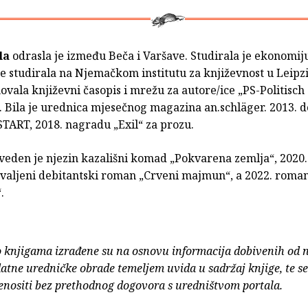
la
odrasla je između Beča i Varšave. Studirala je ekonomij
e studirala na Njemačkom institutu za književnost u Leipzi
ovala književni časopis i mrežu za autore/ice „PS-Politisch
 Bila je urednica mjesečnog magazina an.schläger. 2013. do
START, 2018. nagradu „Exil“ za prozu.
veden je njezin kazališni komad „Pokvarena zemlja“, 2020.
 hvaljeni debitantski roman „Crveni majmun“, a 2022. roma
.
o knjigama izrađene su na osnovu informacija dobivenih od 
atne uredničke obrade temeljem uvida u sadržaj knjige, te s
enositi bez prethodnog dogovora s uredništvom portala.