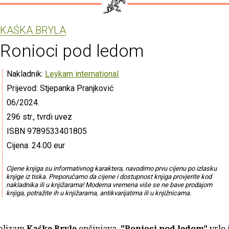
KAŚKA BRYLA
Ronioci pod ledom
Nakladnik:
Leykam international
Prijevod: Stjepanka Pranjković
06/2024.
296 str., tvrdi uvez
ISBN 9789533401805
Cijena: 24.00 eur
Cijene knjiga su informativnog karaktera, navodimo prvu cijenu po izlasku
knjige iz tiska. Preporučamo da cijene i dostupnost knjiga provjerite kod
nakladnika ili u knjižarama! Moderna vremena više se ne bave prodajom
knjiga, potražite ih u knjižarama, antikvarijatima ili u knjižnicama.
ealizam
Kaśke Bryle
opčinjava.
"Ronioci pod ledom"
vrlo 