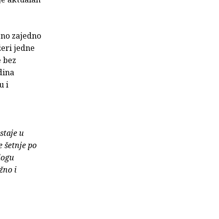
, no zajedno
žeri jedne
e bez
dina
u i
staje u
e šetnje po
logu
žno i