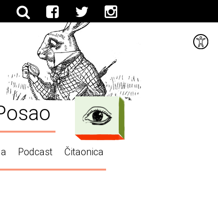
Posao
ga
Podcast
Čitaonica