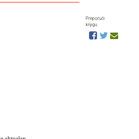
Preporuči
knjigu
je aktualan