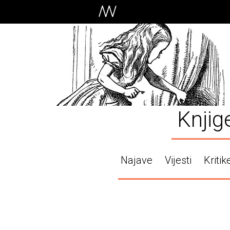
Knjig
Najave
Vijesti
Kritik