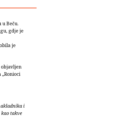
u u Beču.
gu, gdje je
bila je
 objavljen
n „Ronioci
nakladnika i
e kao takve