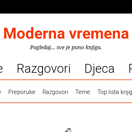
Moderna vremena
Pogledaj... sve je puno knjiga.
e
Razgovori
Djeca
e
Preporuke
Razgovori
Teme
Top lista knji