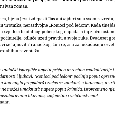
tenzivan roman.
rica, lijepa Jess i zdepasti Ras autsajderi su u svom razredu
nu urotnika, nerazdvojne „Ronioci pod ledom“. Kada tinejd
u svjedoci brutalnog policijskog napada, a taj zločin ostan
 počinitelje, odluče uzeti pravdu u svoje ruke. Dvadeset go
avi se tajnovit stranac koji, čini se, zna za nekadašnju osvet
estabilnu ravnotežu…
 znalački isprepliće napetu priču o uzrocima radikalizacije i 
darnosti i ljubavi. "Ronioci pod ledom" počinju poput oprezn
 u koji naglo propadneš i začas se zatekneš u bujicama, u vrt
 ne možeš umaknuti: napeto poput krimića, istovremeno nje
 nezaboravnim likovima, zagonetno i veličanstveno!
mann