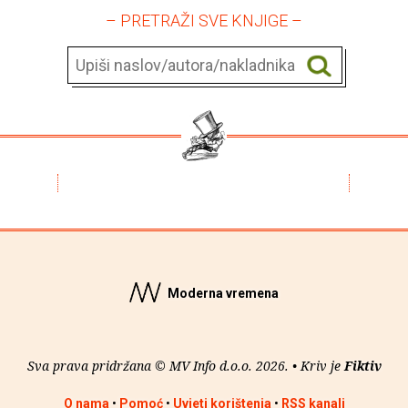
– PRETRAŽI SVE KNJIGE –
Moderna vremena
Sva prava pridržana © MV Info d.o.o. 2026. • Kriv je
Fiktiv
O nama
•
Pomoć
•
Uvjeti korištenja
•
RSS kanali