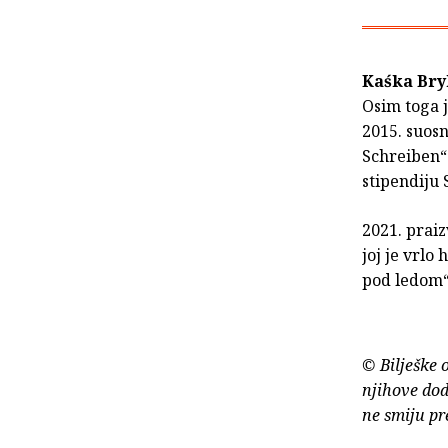
Kaśka Bry
Osim toga j
2015. suosn
Schreiben“.
stipendiju 
2021. praiz
joj je vrlo
pod ledom“
© Bilješke 
njihove dod
ne smiju pr