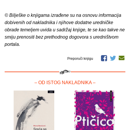
© Bilješke o knjigama izrađene su na osnovu informacija
dobivenih od nakladnika i njihove dodatne uredničke
obrade temeljem uvida u sadržaj knjige, te se kao takve ne
smiju prenositi bez prethodnog dogovora s uredništvom
portala.
Preporuči knjigu
– OD ISTOG NAKLADNIKA –