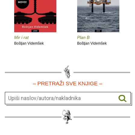
Mir i rat
Plan B
Boštjan Videmšek
Boštjan Videmšek
– PRETRAŽI SVE KNJIGE –