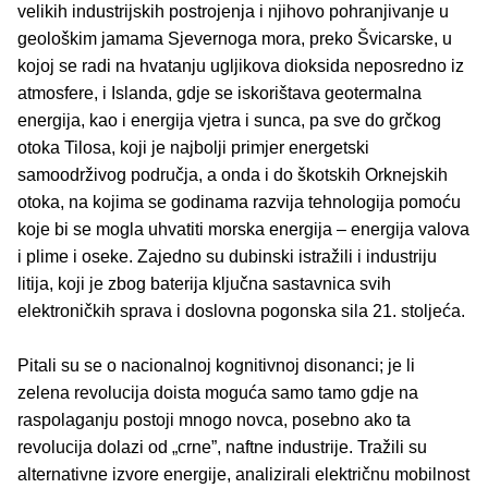
velikih industrijskih postrojenja i njihovo pohranjivanje u
geološkim jamama Sjevernoga mora, preko Švicarske, u
kojoj se radi na hvatanju ugljikova dioksida neposredno iz
atmosfere, i Islanda, gdje se iskorištava geotermalna
energija, kao i energija vjetra i sunca, pa sve do grčkog
otoka Tilosa, koji je najbolji primjer energetski
samoodrživog područja, a onda i do škotskih Orknejskih
otoka, na kojima se godinama razvija tehnologija pomoću
koje bi se mogla uhvatiti morska energija – energija valova
i plime i oseke. Zajedno su dubinski istražili i industriju
litija, koji je zbog baterija ključna sastavnica svih
elektroničkih sprava i doslovna pogonska sila 21. stoljeća.
Pitali su se o nacionalnoj kognitivnoj disonanci; je li
zelena revolucija doista moguća samo tamo gdje na
raspolaganju postoji mnogo novca, posebno ako ta
revolucija dolazi od „crne”, naftne industrije. Tražili su
alternativne izvore energije, analizirali električnu mobilnost