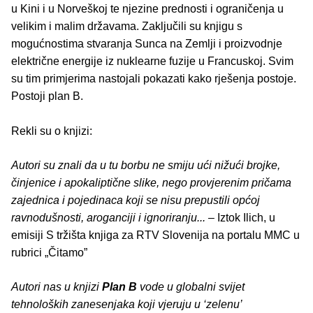
u Kini i u Norveškoj te njezine prednosti i ograničenja u
velikim i malim državama. Zaključili su knjigu s
mogućnostima stvaranja Sunca na Zemlji i proizvodnje
električne energije iz nuklearne fuzije u Francuskoj. Svim
su tim primjerima nastojali pokazati kako rješenja postoje.
Postoji plan B.
Rekli su o knjizi:
Autori su znali da u tu borbu ne smiju ući nižući brojke,
činjenice i apokaliptične slike, nego provjerenim pričama
zajednica i pojedinaca koji se nisu prepustili općoj
ravnodušnosti, aroganciji i ignoriranju...
– Iztok Ilich, u
emisiji S tržišta knjiga za RTV Slovenija na portalu MMC u
rubrici „Čitamo”
Autori nas u knjizi
Plan B
vode u globalni svijet
tehnoloških zanesenjaka koji vjeruju u ‘zelenu’