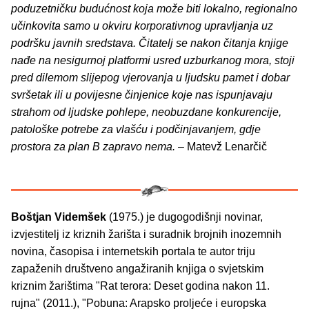
poduzetničku budućnost koja može biti lokalno, regionalno
učinkovita samo u okviru korporativnog upravljanja uz
podršku javnih sredstava. Čitatelj se nakon čitanja knjige
nađe na nesigurnoj platformi usred uzburkanog mora, stoji
pred dilemom slijepog vjerovanja u ljudsku pamet i dobar
svršetak ili u povijesne činjenice koje nas ispunjavaju
strahom od ljudske pohlepe, neobuzdane konkurencije,
patološke potrebe za vlašću i podčinjavanjem, gdje
prostora za plan B zapravo nema.
– Matevž Lenarčič
Boštjan Videmšek
(1975.) je dugogodišnji novinar,
izvjestitelj iz kriznih žarišta i suradnik brojnih inozemnih
novina, časopisa i internetskih portala te autor triju
zapaženih društveno angažiranih knjiga o svjetskim
kriznim žarištima "Rat terora: Deset godina nakon 11.
rujna" (2011.), "Pobuna: Arapsko proljeće i europska