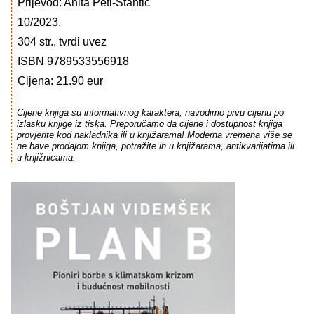
Prijevod: Anita Peti-Stantić
10/2023.
304 str., tvrdi uvez
ISBN 9789533556918
Cijena: 21.90 eur
Cijene knjiga su informativnog karaktera, navodimo prvu cijenu po
izlasku knjige iz tiska. Preporučamo da cijene i dostupnost knjiga
provjerite kod nakladnika ili u knjižarama! Moderna vremena više se
ne bave prodajom knjiga, potražite ih u knjižarama, antikvarijatima ili
u knjižnicama.