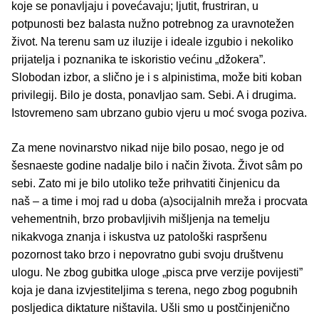
koje se ponavljaju i povećavaju; ljutit, frustriran, u
potpunosti bez balasta nužno potrebnog za uravnotežen
život. Na terenu sam uz iluzije i ideale izgubio i nekoliko
prijatelja i poznanika te iskoristio većinu „džokera”.
Slobodan izbor, a slično je i s alpinistima, može biti koban
privilegij. Bilo je dosta, ponavljao sam. Sebi. A i drugima.
Istovremeno sam ubrzano gubio vjeru u moć svoga poziva.
Za mene novinarstvo nikad nije bilo posao, nego je od
šesnaeste godine nadalje bilo i način života. Život sâm po
sebi. Zato mi je bilo utoliko teže prihvatiti činjenicu da
naš – a time i moj rad u doba (a)socijalnih mreža i procvata
vehementnih, brzo probavljivih mišljenja na temelju
nikakvoga znanja i iskustva uz patološki raspršenu
pozornost tako brzo i nepovratno gubi svoju društvenu
ulogu. Ne zbog gubitka uloge „pisca prve verzije povijesti”
koja je dana izvjestiteljima s terena, nego zbog pogubnih
posljedica diktature ništavila. Ušli smo u postčinjenično