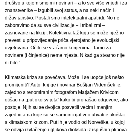
društvo u kojem smo mi novinari – a to sve više vrijedi i za
znanstvenike – izgubili svoj status, a na neki način i
državljanstvo. Postali smo intelektualni apatridi. No ne
zaboravimo da su sve civilizacije – i tribalizmi –
zasnovane na fikciji. Kolektivna laž koju se može nježno
prevesti u pripovijedanje priča vjerojatno je evolucijski
uvjetovana. Očito se vraćamo korijenima. Tamo za
novinare (i činjenice) nema mjesta. Nikad ga stvarno nije
ni bilo."
Klimatska kriza se povećava. Može li se uopće još nešto
promijeniti? Autor knjige i novinar Boštjan Videmšek je,
zajedno s renomiranim fotografom Matjažem Krivicom,
otišao na „put oko svijeta” kako bi pronašao odgovore, ako
postoje. Njih su se dvojica posvetili većim i manjim
zajednicama koje su se samoinicijativno uhvatile ukoštac
s klimatskom krizom. Put ih je vodio od Norveške, u kojoj
se odvija izvlačenje ugljikova dioksida iz ispušnih plinova