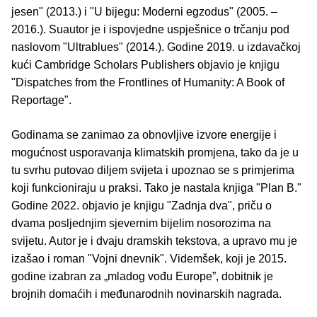
jesen" (2013.) i "U bijegu: Moderni egzodus" (2005. –
2016.). Suautor je i ispovjedne uspješnice o trčanju pod
naslovom "Ultrablues" (2014.). Godine 2019. u izdavačkoj
kući Cambridge Scholars Publishers objavio je knjigu
"Dispatches from the Frontlines of Humanity: A Book of
Reportage".
Godinama se zanimao za obnovljive izvore energije i
mogućnost usporavanja klimatskih promjena, tako da je u
tu svrhu putovao diljem svijeta i upoznao se s primjerima
koji funkcioniraju u praksi. Tako je nastala knjiga "Plan B."
Godine 2022. objavio je knjigu "Zadnja dva", priču o
dvama posljednjim sjevernim bijelim nosorozima na
svijetu. Autor je i dvaju dramskih tekstova, a upravo mu je
izašao i roman "Vojni dnevnik". Videmšek, koji je 2015.
godine izabran za „mladog vođu Europe”, dobitnik je
brojnih domaćih i međunarodnih novinarskih nagrada.