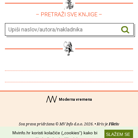
– PRETRAŽI SVE KNJIGE –
Moderna vremena
Sva prava pridržana © MV Info d.o.o. 2026. • Kriv je
Fiktiv
Mvinfo.hr koristi kolačiće („cookies“) kako bi
SLAŽEM SE
O nama
•
Pomoć
•
Uvjeti korištenja
•
RSS kanali