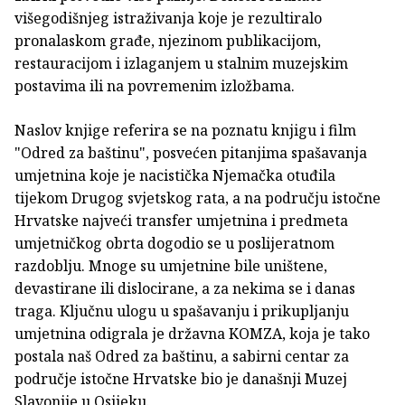
višegodišnjeg istraživanja koje je rezultiralo
pronalaskom građe, njezinom publikacijom,
restauracijom i izlaganjem u stalnim muzejskim
postavima ili na povremenim izložbama.
Naslov knjige referira se na poznatu knjigu i film
"Odred za baštinu", posvećen pitanjima spašavanja
umjetnina koje je nacistička Njemačka otuđila
tijekom Drugog svjetskog rata, a na području istočne
Hrvatske najveći transfer umjetnina i predmeta
umjetničkog obrta dogodio se u poslijeratnom
razdoblju. Mnoge su umjetnine bile uništene,
devastirane ili dislocirane, a za nekima se i danas
traga. Ključnu ulogu u spašavanju i prikupljanju
umjetnina odigrala je državna KOMZA, koja je tako
postala naš Odred za baštinu, a sabirni centar za
područje istočne Hrvatske bio je današnji Muzej
Slavonije u Osijeku.