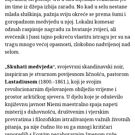
im time iz džepa izbija zaradu. No kad u selu nestane
mlada sluškinja, pažnja sviju okreće se prema šumi i
goropadnom medvjedu u njoj. Lokalni komesar
odmah raspisuje nagradu za hvatanje zvijeri, ali
svećenik i Jussi tajno pokreću vlastitu istragu jer su na
tragu mnogo većoj opasnosti, zlokobno nadvijenoj nad
selom.
„
Skuhati medvjeda
“, svojevrsni skandinavski noir,
inspiriran je stvarnom povijesnom ličnošću, pastorom
Lastadiusom
(1800.–1861.), koji je svojim
revolucionarnim djelovanjem obilježio vrijeme i
prostor arktičkog sjevera. U djelu koje je oduševilo
književnu javnost Niemi maestralno spaja napeti
misterij s duhovnošću, društvenim i vjerskim
prevratima i filozofskim istraživanjem važnih životnih
pitanja, pa nije čudno što su ga mnogi kritičari
usporedili s Ecovim nezaboravnim Imenom ruže.