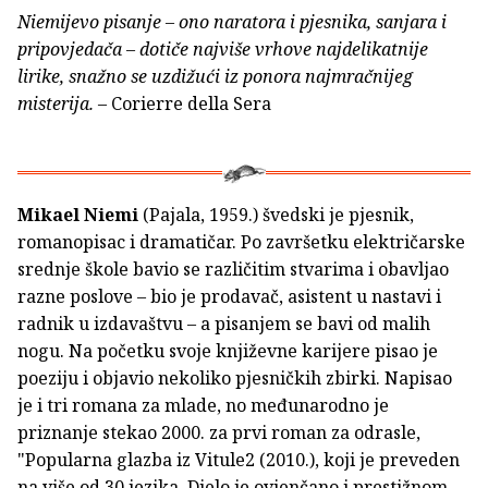
Niemijevo pisanje – ono naratora i pjesnika, sanjara i
pripovjedača – dotiče najviše vrhove najdelikatnije
lirike, snažno se uzdižući iz ponora najmračnijeg
misterija.
– Corierre della Sera
Mikael Niemi
(Pajala, 1959.) švedski je pjesnik,
romanopisac i dramatičar. Po završetku električarske
srednje škole bavio se različitim stvarima i obavljao
razne poslove – bio je prodavač, asistent u nastavi i
radnik u izdavaštvu – a pisanjem se bavi od malih
nogu. Na početku svoje književne karijere pisao je
poeziju i objavio nekoliko pjesničkih zbirki. Napisao
je i tri romana za mlade, no međunarodno je
priznanje stekao 2000. za prvi roman za odrasle,
"Popularna glazba iz Vitule2 (2010.), koji je preveden
na više od 30 jezika. Djelo je ovjenčano i prestižnom