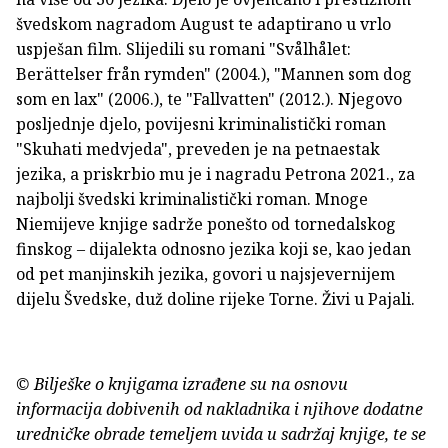
švedskom nagradom August te adaptirano u vrlo
uspješan film. Slijedili su romani "Svålhålet:
Berättelser från rymden" (2004.), "Mannen som dog
som en lax" (2006.), te "Fallvatten" (2012.). Njegovo
posljednje djelo, povijesni kriminalistički roman
"Skuhati medvjeda", preveden je na petnaestak
jezika, a priskrbio mu je i nagradu Petrona 2021., za
najbolji švedski kriminalistički roman. Mnoge
Niemijeve knjige sadrže ponešto od tornedalskog
finskog – dijalekta odnosno jezika koji se, kao jedan
od pet manjinskih jezika, govori u najsjevernijem
dijelu Švedske, duž doline rijeke Torne. Živi u Pajali.
© Bilješke o knjigama izrađene su na osnovu
informacija dobivenih od nakladnika i njihove dodatne
uredničke obrade temeljem uvida u sadržaj knjige, te se