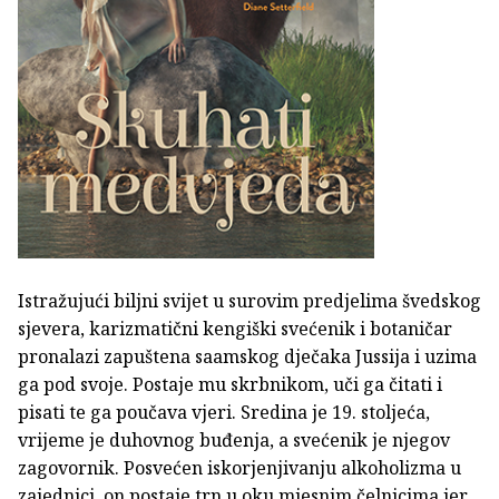
Istražujući biljni svijet u surovim predjelima švedskog
sjevera, karizmatični kengiški svećenik i botaničar
pronalazi zapuštena saamskog dječaka Jussija i uzima
ga pod svoje. Postaje mu skrbnikom, uči ga čitati i
pisati te ga poučava vjeri. Sredina je 19. stoljeća,
vrijeme je duhovnog buđenja, a svećenik je njegov
zagovornik. Posvećen iskorjenjivanju alkoholizma u
zajednici, on postaje trn u oku mjesnim čelnicima jer