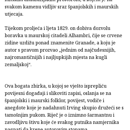
svakom kamenu vidljiv sraz španjolskih i maurskih
utjecaja.
Tijekom proljeća i ljeta 1829. on dobiva dozvolu
boravka u maurskoj citadeli Alhambri, čije se crvene
zidine uzdižu ponad znamenite Granade, a koju je
autor s pravom prozvao „jednim od najčudesnijih,
najromantičnijih i najljupkijih mjesta na kugli
zemaljskoj“.
Ova bogata zbirka, u kojoj se vješto isprepliću
povijesni događaji i slikoviti zapisi, oslanja se na
španjolski i maurski folklor, povijest, vodiče i
anegdote koje je nadahnuti Irving skupio družeći se s
tamošnjim pukom. Riječ je o iznimno šarmantnu i
zavodljivu štivu koje će svakog putnika namjernika
nagnati da krene autorovim stopama.