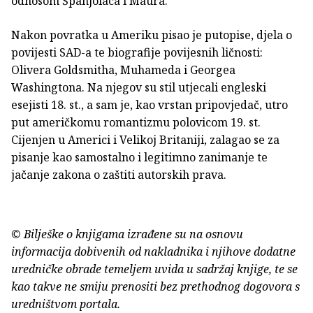
odnosom Španjolaca i Maura.
Nakon povratka u Ameriku pisao je putopise, djela o
povijesti SAD-a te biografije povijesnih ličnosti:
Olivera Goldsmitha, Muhameda i Georgea
Washingtona. Na njegov su stil utjecali engleski
esejisti 18. st., a sam je, kao vrstan pripovjedač, utro
put američkomu romantizmu polovicom 19. st.
Cijenjen u Americi i Velikoj Britaniji, zalagao se za
pisanje kao samostalno i legitimno zanimanje te
jačanje zakona o zaštiti autorskih prava.
© Bilješke o knjigama izrađene su na osnovu
informacija dobivenih od nakladnika i njihove dodatne
uredničke obrade temeljem uvida u sadržaj knjige, te se
kao takve ne smiju prenositi bez prethodnog dogovora s
uredništvom portala.