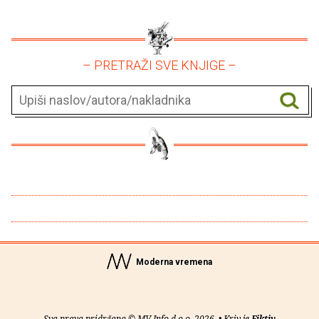
– PRETRAŽI SVE KNJIGE –
Moderna vremena
Sva prava pridržana © MV Info d.o.o. 2026. • Kriv je
Fiktiv