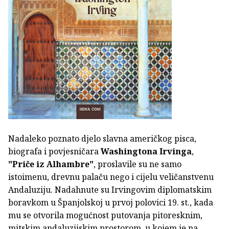
Nadaleko poznato djelo slavna američkog pisca,
biografa i povjesničara
Washingtona Irvinga
,
"Priče iz Alhambre"
, proslavile su ne samo
istoimenu, drevnu palaču nego i cijelu veličanstvenu
Andaluziju. Nadahnute su Irvingovim diplomatskim
boravkom u Španjolskoj u prvoj polovici 19. st., kada
mu se otvorila mogućnost putovanja pitoresknim,
mitskim andaluzijskim prostorom, u kojem je na