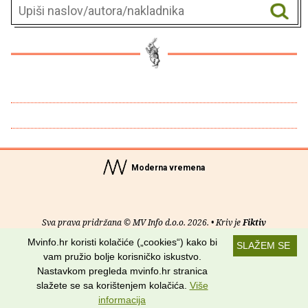
Moderna vremena
Sva prava pridržana © MV Info d.o.o. 2026. • Kriv je
Fiktiv
Mvinfo.hr koristi kolačiće („cookies“) kako bi
SLAŽEM SE
O nama
•
Pomoć
•
Uvjeti korištenja
•
RSS kanali
vam pružio bolje korisničko iskustvo.
Nastavkom pregleda mvinfo.hr stranica
Potraži nas na:
slažete se sa korištenjem kolačića.
Više
informacija