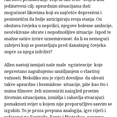
jedinstveni cilj: apsurdnim situacijama dati
mogućnost likovima koji su najčešće depresivni i
pesimistični da bolje anticipiraju svoja stanja. On
obožava čovjeka u neprilici, njegove bolesne ambicije,
neočekivane obrate i nepodnošljive situacije. Ispod te
snažne satire izvire uznemirenost: da li su nemogući
zahtjevi koji se postavljaju pred današnjeg čovjeka
uopće za njega izdrživi?
Allen nastoji ismijati naše male egzistencije koje
neprestano napuhujemo umišljanjem o vlastitoj
važnosti. Nekoliko mu je riječi dovoljno da uhvati
takve apsurdne i besmislene situacije, piše kao što i
snima filmove: želi uznemiriti naizgled prostim
životnim situacijama, izmišlja i zabavlja stvarajući
pomaknuti svijet u kojem nije preporučljivo sasvim se
izgubiti. To je proza prepuna analogija, igre riječi i