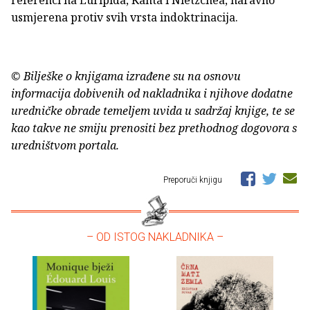
referenci na Euripida, Kanta i Nietzchea, naravno
usmjerena protiv svih vrsta indoktrinacija.
© Bilješke o knjigama izrađene su na osnovu
informacija dobivenih od nakladnika i njihove dodatne
uredničke obrade temeljem uvida u sadržaj knjige, te se
kao takve ne smiju prenositi bez prethodnog dogovora s
uredništvom portala.
Preporuči knjigu
– OD ISTOG NAKLADNIKA –