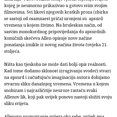
kojeg je neumorno prikazivao u gotovo svim svojim
filmovima. Svi likovi njegovih kratkih proza (zbirka
se sastoji od osamnaest priča) uronjeni su apsurd
vremena u kojem živimo. Na bruleskan način, od
sasvim monokordnog pripovijedanja do apsurdnih
komičnih skečeva Allen opisuje nove načine
ponašanja iznikle iz novog načina života čovjeka 21.
stoljeća.
Ništa kao tjeskoba ne može dati bolji opis realnosti.
Kad tome dodamo sklonost izrugivanju svodeći stvari
na apsurd i začuđujuću imaginaciju autora dobijamo
stvarnu sliku današnjeg vremena. Vremena u kojem
snobizam i najrazličitije neuroze rastaču svaki
Allenov lik, koji pak uvijek ponovo nastoji složiti svoju
sliku svijeta.
Allenovo promatranje svijeta oko sebe uvijek ima