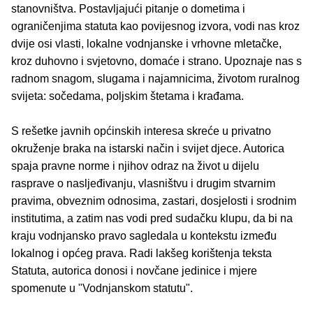
stanovništva. Postavljajući pitanje o dometima i
ograničenjima statuta kao povijesnog izvora, vodi nas kroz
dvije osi vlasti, lokalne vodnjanske i vrhovne mletačke,
kroz duhovno i svjetovno, domaće i strano. Upoznaje nas s
radnom snagom, slugama i najamnicima, životom ruralnog
svijeta: sočedama, poljskim štetama i krađama.
S rešetke javnih općinskih interesa skreće u privatno
okruženje braka na istarski način i svijet djece. Autorica
spaja pravne norme i njihov odraz na život u dijelu
rasprave o nasljeđivanju, vlasništvu i drugim stvarnim
pravima, obveznim odnosima, zastari, dosjelosti i srodnim
institutima, a zatim nas vodi pred sudačku klupu, da bi na
kraju vodnjansko pravo sagledala u kontekstu između
lokalnog i općeg prava. Radi lakšeg korištenja teksta
Statuta, autorica donosi i novčane jedinice i mjere
spomenute u "Vodnjanskom statutu".