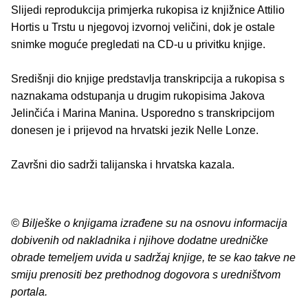
Slijedi reprodukcija primjerka rukopisa iz knjižnice Attilio
Hortis u Trstu u njegovoj izvornoj veličini, dok je ostale
snimke moguće pregledati na CD-u u privitku knjige.
Središnji dio knjige predstavlja transkripcija a rukopisa s
naznakama odstupanja u drugim rukopisima Jakova
Jelinčića i Marina Manina. Usporedno s transkripcijom
donesen je i prijevod na hrvatski jezik Nelle Lonze.
Završni dio sadrži talijanska i hrvatska kazala.
© Bilješke o knjigama izrađene su na osnovu informacija
dobivenih od nakladnika i njihove dodatne uredničke
obrade temeljem uvida u sadržaj knjige, te se kao takve ne
smiju prenositi bez prethodnog dogovora s uredništvom
portala.