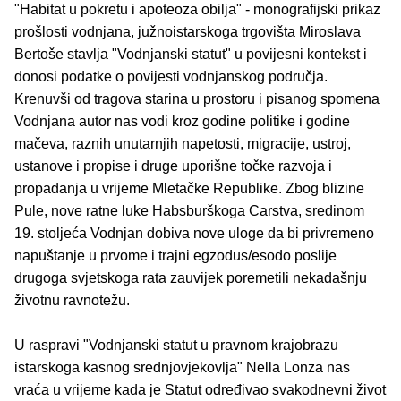
"Habitat u pokretu i apoteoza obilja" - monografijski prikaz
prošlosti vodnjana, južnoistarskoga trgovišta Miroslava
Bertoše stavlja "Vodnjanski statut" u povijesni kontekst i
donosi podatke o povijesti vodnjanskog područja.
Krenuvši od tragova starina u prostoru i pisanog spomena
Vodnjana autor nas vodi kroz godine politike i godine
mačeva, raznih unutarnjih napetosti, migracije, ustroj,
ustanove i propise i druge uporišne točke razvoja i
propadanja u vrijeme Mletačke Republike. Zbog blizine
Pule, nove ratne luke Habsburškoga Carstva, sredinom
19. stoljeća Vodnjan dobiva nove uloge da bi privremeno
napuštanje u prvome i trajni egzodus/esodo poslije
drugoga svjetskoga rata zauvijek poremetili nekadašnju
životnu ravnotežu.
U raspravi "Vodnjanski statut u pravnom krajobrazu
istarskoga kasnog srednjovjekovlja" Nella Lonza nas
vraća u vrijeme kada je Statut određivao svakodnevni život