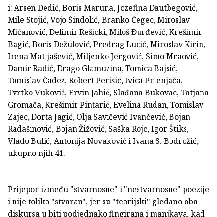
i: Arsen Dedić, Boris Maruna, Jozefina Dautbegović,
Mile Stojić, Vojo Šindolić, Branko Čegec, Miroslav
Mićanović, Delimir Rešicki, Miloš Ðurđević, Krešimir
Bagić, Boris Dežulović, Predrag Lucić, Miroslav Kirin,
Irena Matijašević, Miljenko Jergović, Simo Mraović,
Damir Radić, Drago Glamuzina, Tomica Bajsić,
Tomislav Čadež, Robert Perišić, Ivica Prtenjača,
Tvrtko Vuković, Ervin Jahić, Slađana Bukovac, Tatjana
Gromača, Krešimir Pintarić, Evelina Rudan, Tomislav
Zajec, Dorta Jagić, Olja Savičević Ivančević, Bojan
Radašinović, Bojan Žižović, Saška Rojc, Igor Štiks,
Vlado Bulić, Antonija Novaković i Ivana S. Bodrožić,
ukupno njih 41.
Prijepor između "stvarnosne" i "nestvarnosne" poezije
i nije toliko "stvaran", jer su "teorijski" gledano oba
diskursa u biti podjednako fingirana i manjkava, kad