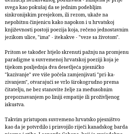
svega kao pokušaj da se jednim podebljim
sinkronijskim presjekom, ili rezom, ukaže na
nepobitnu činjenicu kako napokon i u hrvatskoj
književnosti postoji poezija koja, rečeno jednostavnim
jezikom ulice, "ima" - itekakve - "veze sa životom".
Pritom se također htjelo skrenuti pažnju na promjenu
paradigme u suvremenoj hrvatskoj poeziji koja je
tijekom posljednja dva desetljeća pjesničko
"kazivanje" sve više počela zamjenjivati "pri-ka-
zivanjem", otvarajući se vrlo širokogrudno prema
čitatelju, ne bez stanovite želje za međusobnim
prepoznavanjem po liniji empatije ili proživljenog
iskustva.
Takvim pristupom suvremeno hrvatsko pjesništvo
kao da je potvrdilo i prisvojilo riječi kanadskog barda