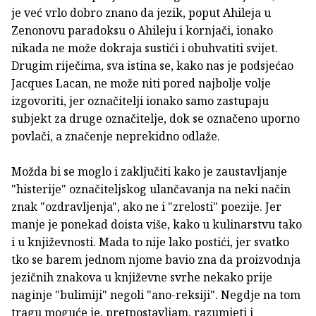
je već vrlo dobro znano da jezik, poput Ahileja u
Zenonovu paradoksu o Ahileju i kornjači, ionako
nikada ne može dokraja sustići i obuhvatiti svijet.
Drugim riječima, sva istina se, kako nas je podsjećao
Jacques Lacan, ne može niti pored najbolje volje
izgovoriti, jer označitelji ionako samo zastupaju
subjekt za druge označitelje, dok se označeno uporno
povlači, a značenje neprekidno odlaže.
Možda bi se moglo i zaključiti kako je zaustavljanje
"histerije" označiteljskog ulančavanja na neki način
znak "ozdravljenja", ako ne i "zrelosti" poezije. Jer
manje je ponekad doista više, kako u kulinarstvu tako
i u književnosti. Mada to nije lako postići, jer svatko
tko se barem jednom njome bavio zna da proizvodnja
jezičnih znakova u književne svrhe nekako prije
naginje "bulimiji" negoli "ano-reksiji". Negdje na tom
tragu moguće je, pretpostavljam, razumjeti i