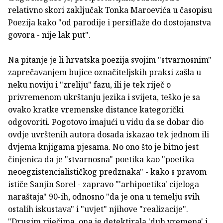
relativno skori zaključak Tonka Maroevića u časopisu
Poezija kako "od parodije i persiflaže do dostojanstva
govora - nije lak put".
Na pitanje je li hrvatska poezija svojim "stvarnosnim"
zaprečavanjem bujice označiteljskih praksi zašla u
neku noviju i "zreliju" fazu, ili je tek riječ o
privremenom ukrštanju jezika i svijeta, teško je sa
ovako kratke vremenske distance kategorički
odgovoriti. Pogotovo imajući u vidu da se dobar dio
ovdje uvrštenih autora dosada iskazao tek jednom ili
dvjema knjigama pjesama. No ono što je bitno jest
činjenica da je "stvarnosna" poetika kao "poetika
neoegzistencialističkog predznaka" - kako s pravom
ističe Sanjin Sorel - zapravo "'arhipoetika' cijeloga
naraštaja" 90-ih, odnosno "da je ona u temelju svih
ostalih iskustava" i "uvjet" njihove "realizacije".
"Drugim riječima, ona je detektirala 'duh vremena' i