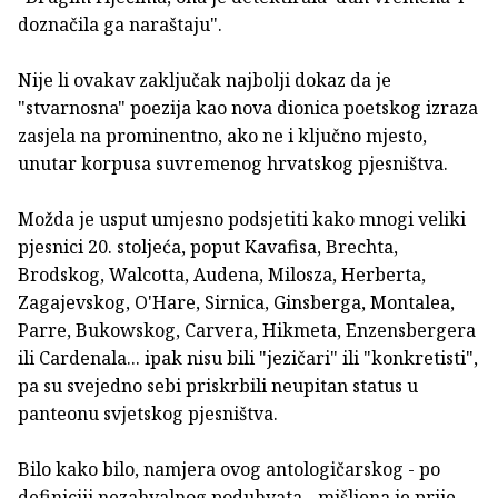
doznačila ga naraštaju".
Nije li ovakav zaključak najbolji dokaz da je
"stvarnosna" poezija kao nova dionica poetskog izraza
zasjela na prominentno, ako ne i ključno mjesto,
unutar korpusa suvremenog hrvatskog pjesništva.
Možda je usput umjesno podsjetiti kako mnogi veliki
pjesnici 20. stoljeća, poput Kavafisa, Brechta,
Brodskog, Walcotta, Audena, Milosza, Herberta,
Zagajevskog, O'Hare, Sirnica, Ginsberga, Montalea,
Parre, Bukowskog, Carvera, Hikmeta, Enzensbergera
ili Cardenala... ipak nisu bili "jezičari" ili "konkretisti",
pa su svejedno sebi priskrbili neupitan status u
panteonu svjetskog pjesništva.
Bilo kako bilo, namjera ovog antologičarskog - po
definiciji nezahvalnog poduhvata - mišljena je prije