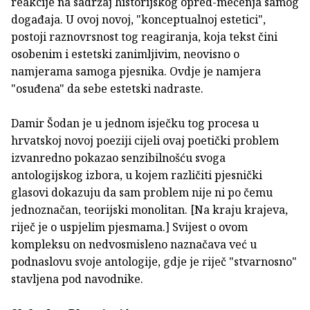
reakcije na sadržaj historijskog opred-mećenja samog
događaja. U ovoj novoj, "konceptualnoj estetici",
postoji raznovrsnost tog reagiranja, koja tekst čini
osobenim i estetski zanimljivim, neovisno o
namjerama samoga pjesnika. Ovdje je namjera
"osuđena" da sebe estetski nadraste.
Damir Šodan je u jednom isječku tog procesa u
hrvatskoj novoj poeziji cijeli ovaj poetički problem
izvanredno pokazao senzibilnošću svoga
antologijskog izbora, u kojem različiti pjesnički
glasovi dokazuju da sam problem nije ni po čemu
jednoznačan, teorijski monolitan. [Na kraju krajeva,
riječ je o uspjelim pjesmama.] Svijest o ovom
kompleksu on nedvosmisleno naznačava već u
podnaslovu svoje antologije, gdje je riječ "stvarnosno"
stavljena pod navodnike.