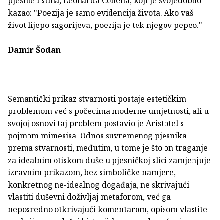
pjesme i stiha, Leonarda Cohena, koji je svojedobno
kazao: "Poezija je samo evidencija života. Ako vaš
život lijepo sagorijeva, poezija je tek njegov pepeo."
Damir Šodan
Semantički prikaz stvarnosti postaje estetičkim
problemom već s počecima moderne umjetnosti, ali u
svojoj osnovi taj problem postavio je Aristotel s
pojmom mimesisa. Odnos suvremenog pjesnika
prema stvarnosti, međutim, u tome je što on traganje
za idealnim otiskom duše u pjesničkoj slici zamjenjuje
izravnim prikazom, bez simboličke namjere,
konkretnog ne-idealnog događaja, ne skrivajući
vlastiti duševni doživljaj metaforom, već ga
neposredno otkrivajući komentarom, opisom vlastite