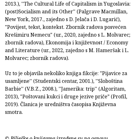
2013.), ''The Cultural Life of Capitalism in Yugoslavia:
(post)Socialism and its Other'' (Palgrave Macmillan,
New York, 2017., zajedno s D. Jelača i D. Lugarić),
"Povijest, tekst, kontekst. Zbornik radova posvećen
Krešimiru Nemecu" (ur., 2020, zajedno s L. Molvarec;
zbornik radova), Ekonomija i književnost / Economy
and Literature (ur., 2022, zajedno s M. Hameršak i L.
Molvarec; zbornik radova).
Uz to je objavila nekoliko knjiga fikcije: "Pijavice za
usamljene'' (Studentski centar, 2001.), ''Sloboština
Barbie'' (V.B.Z., 2008.), ''Jamerika: trip'' (Algoritam,
2013), "Poštovani kukci i druge jezive priče” (Profil,
2019). Članica je uredništva časopisa Književna
smotra.
© Bilješke o knjigama izrađene su na osnovu