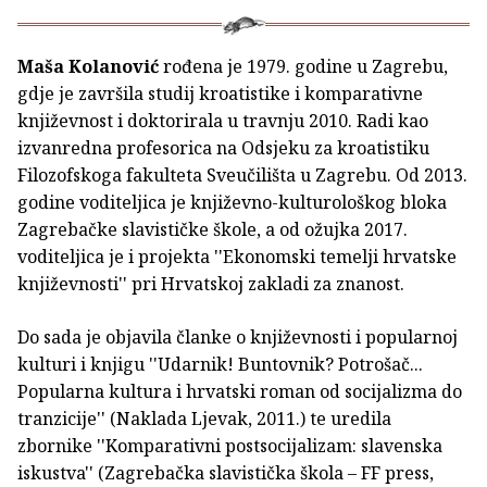
Maša Kolanović
rođena je 1979. godine u Zagrebu,
gdje je završila studij kroatistike i komparativne
književnost i doktorirala u travnju 2010. Radi kao
izvanredna profesorica na Odsjeku za kroatistiku
Filozofskoga fakulteta Sveučilišta u Zagrebu. Od 2013.
godine voditeljica je književno-kulturološkog bloka
Zagrebačke slavističke škole, a od ožujka 2017.
voditeljica je i projekta ''Ekonomski temelji hrvatske
književnosti'' pri Hrvatskoj zakladi za znanost.
Do sada je objavila članke o književnosti i popularnoj
kulturi i knjigu ''Udarnik! Buntovnik? Potrošač...
Popularna kultura i hrvatski roman od socijalizma do
tranzicije'' (Naklada Ljevak, 2011.) te uredila
zbornike ''Komparativni postsocijalizam: slavenska
iskustva'' (Zagrebačka slavistička škola – FF press,