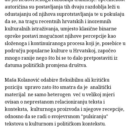
autoričina su-postavljanja tih dvaju razdoblja leži u
odustajanju od njihova suprotstavljanja te u pokušaju
da se, na tragu recentnih hrvatskih i inozemnih
kulturalnih istraživanja, umjesto klasične binarne
opreke postavi mogućnost njihove percepcije kao
složenoga i kontinuiranoga procesa koji je, posebice u
području popularne kulture u Hrvatskoj, započeo
mnogo ranije nego što bi se to dalo pretpostaviti iz
datuma političkih promjena društva.
Maša Kolanović
odabire fleksibilnu ali kritičku
poziciju upravo zato što smatra da je analitički
materijal ne samo heterogen već u velikoj mjeri
ovisan o neprestanom relacioniranju teksta i
konteksta, kulturnoga proizvoda i njegove recepcije,
odnosno da se radi o svojevrsnom "pulsiranju"
tekstova u kulturnom i političkom kontekstu.