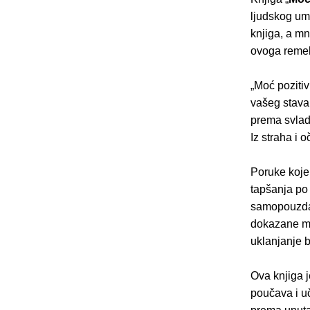
ljudskog um
knjiga, a mn
ovoga remek
„Moć poziti
vašeg stava
prema svlad
Iz straha i 
Poruke koje
tapšanja po 
samopouzdan
dokazane me
uklanjanje b
Ova knjiga 
poučava i uč