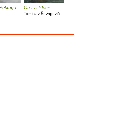
 Pekinga
Crnica Blues
Futur treći
Monika i
Tomislav Šovagović
Sandra Vlašić
Darko Per