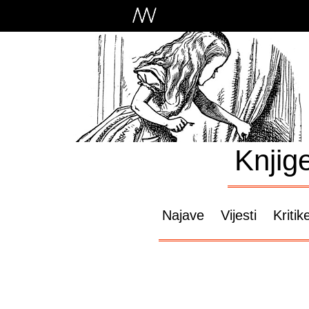
Knjig
Najave
Vijesti
Kritik