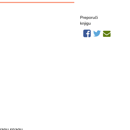
Preporuči
knjigu
avanu snagu