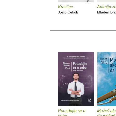
Krastice
Aritmija z
Josip Čekolj
Mladen Bla
Pouzdajte se u
Možeš ako
sebe
da možeš