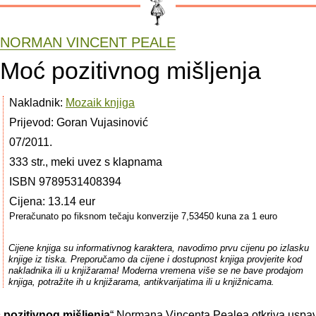
NORMAN VINCENT PEALE
Moć pozitivnog mišljenja
Nakladnik:
Mozaik knjiga
Prijevod: Goran Vujasinović
07/2011.
333 str., meki uvez s klapnama
ISBN 9789531408394
Cijena: 13.14 eur
Preračunato po fiksnom tečaju konverzije 7,53450 kuna za 1 euro
Cijene knjiga su informativnog karaktera, navodimo prvu cijenu po izlasku
knjige iz tiska. Preporučamo da cijene i dostupnost knjiga provjerite kod
nakladnika ili u knjižarama! Moderna vremena više se ne bave prodajom
knjiga, potražite ih u knjižarama, antikvarijatima ili u knjižnicama.
 pozitivnog mišljenja
“ Normana Vincenta Pealea otkriva usp