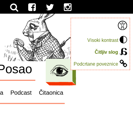
Visoki kontrast
Čitljiv slog
Podcrtane poveznice
Posao
ga
Podcast
Čitaonica