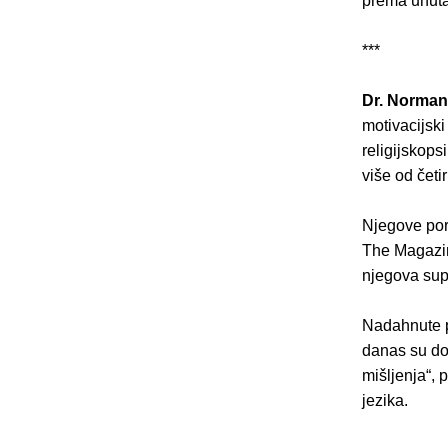
prema unuta
***
Dr. Norman
motivacijsk
religijskopsi
više od četir
Njegove por
The Magazine
njegova sup
Nadahnute p
danas su do
mišljenja“, 
jezika.