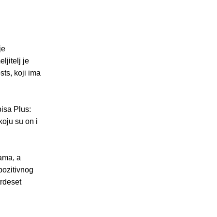
je
jitelj je
sts, koji ima
isa Plus:
koju su on i
ama, a
pozitivnog
trdeset