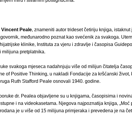
rnjem miru i stvarnim postignućima.
 Vincent Peale
, znameniti autor trideset četiriju knjiga, istaknut 
i govornik, međunarodno poznat kao svećenik za svakoga. Utemel
hijatrijske klinike, Instituta za vjeru i zdravlje i časopisa Guidepo
i milijuna pretplatnika.
uke svakoga mjeseca nadahnjuju više od milijun čitatelja časop
 of Positive Thinking, u nakladi Fondacije za kršćanski život, 
ruga Ruth Stafford Peale osnovali 1940. godine.
oruke dr. Pealea objavljene su u knjigama, časopisima i novin
stupne i na videokasetama. Njegova najpoznatija knjiga, „Moć 
prodana je u više od 15 milijuna primjeraka i prevedena je na če