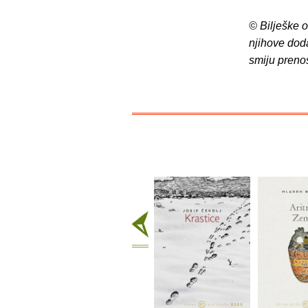
© Bilješke 
njihove dod
smiju preno