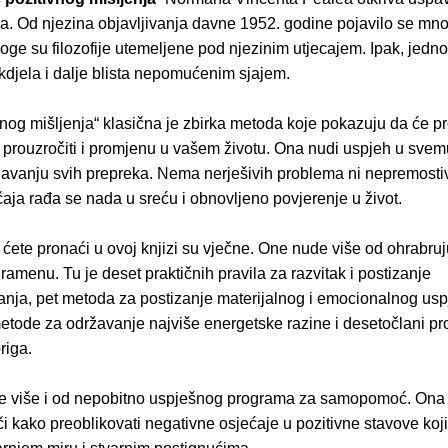
a. Od njezina objavljivanja davne 1952. godine pojavilo se mno
oge su filozofije utemeljene pod njezinim utjecajem. Ipak, jedn
djela i dalje blista nepomućenim sjajem.
vnog mišljenja“ klasična je zbirka metoda koje pokazuju da će 
 prouzročiti i promjenu u vašem životu. Ona nudi uspjeh u svemu
avanju svih prepreka. Nema nerješivih problema ni nepremosti
očaja rađa se nada u sreću i obnovljeno povjerenje u život.
 ćete pronaći u ovoj knjizi su vječne. One nude više od ohrabru
ramenu. Tu je deset praktičnih pravila za razvitak i postizanje
ja, pet metoda za postizanje materijalnog i emocionalnog uspj
tode za održavanje najviše energetske razine i desetočlani p
riga.
je više i od nepobitno uspješnog programa za samopomoć. Ona 
i kako preoblikovati negativne osjećaje u pozitivne stavove koj