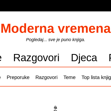
Moderna vremena
Pogledaj... sve je puno knjiga.
e
Razgovori
Djeca
e
Preporuke
Razgovori
Teme
Top lista knji