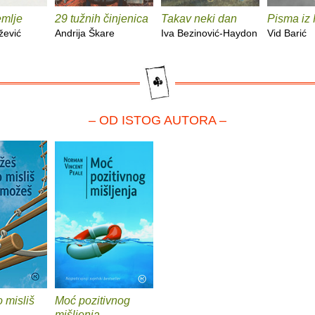
emlje
29 tužnih činjenica
Takav neki dan
Pisma iz
žević
Andrija Škare
Iva Bezinović-Haydon
Vid Barić
– OD ISTOG AUTORA –
 misliš
Moć pozitivnog
mišljenja