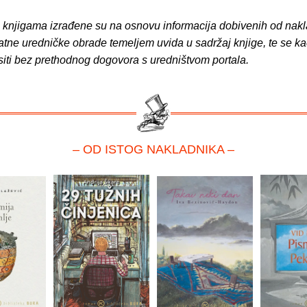
o knjigama izrađene su na osnovu informacija dobivenih od nakl
atne uredničke obrade temeljem uvida u sadržaj knjige, te se ka
siti bez prethodnog dogovora s uredništvom portala.
– OD ISTOG NAKLADNIKA –