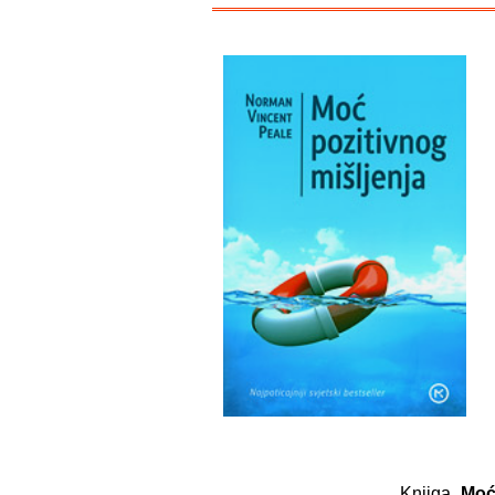
Knjiga „
Moć