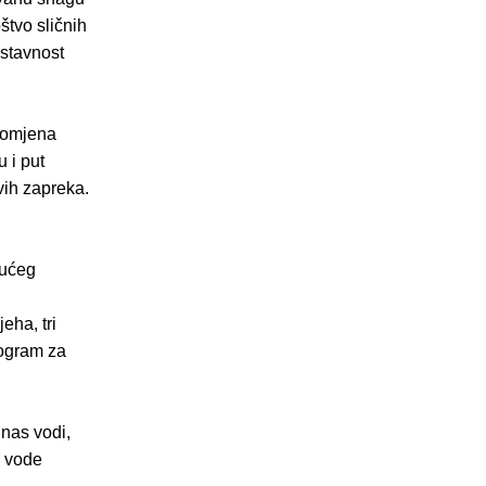
štvo sličnih
ostavnost
promjena
 i put
vih zapreka.
jućeg
eha, tri
rogram za
nas vodi,
i vode