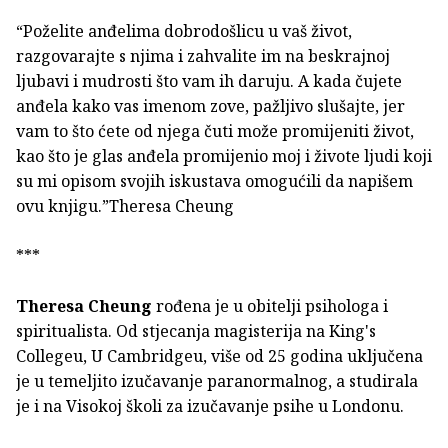
“Poželite anđelima dobrodošlicu u vaš život,
razgovarajte s njima i zahvalite im na beskrajnoj
ljubavi i mudrosti što vam ih daruju. A kada čujete
anđela kako vas imenom zove, pažljivo slušajte, jer
vam to što ćete od njega čuti može promijeniti život,
kao što je glas anđela promijenio moj i živote ljudi koji
su mi opisom svojih iskustava omogućili da napišem
ovu knjigu.”Theresa Cheung
***
Theresa Cheung
rođena je u obitelji psihologa i
spiritualista. Od stjecanja magisterija na King's
Collegeu, U Cambridgeu, više od 25 godina uključena
je u temeljito izučavanje paranormalnog, a studirala
je i na Visokoj školi za izučavanje psihe u Londonu.