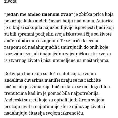
života.
"Jedan me anđeo imenom zvao"
je zbirka priča koja
pokazuje kako anđeli čuvari bdiju nad nama. Autorica
je u knjizi sakupila najuzbudljivije ispovijesti ljudi koji
su bili spremni podijeliti svoja iskustva i čije su živote
anđeli dodirnuli i izmjenili. Te se priče kreću u
rasponu od nadahnjujućih i smirujućih do onih koje
izazivaju jezu, ali imaju jednu zajedničku crtu: sve su
iz stvarnog života i nisu utemeljene na maštarijama.
Doživljaji ljudi koji su došli u doticaj sa svojim
anđelima čuvarima manifestiraju se na različite
načine ali je svima zajedničko da su se oni dogodili u
trenutcima kad im je pomoć bila najpotrebnija.
Anđeoski susreti koje su opisali ljudi širom svijeta
pružaju uvid u najintimnije sfere njihovog života i
nadahnjuju čitatelja svojom iskrenošću.