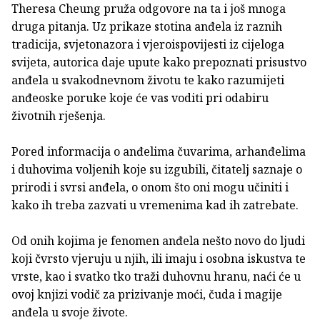
Theresa Cheung pruža odgovore na ta i još mnoga
druga pitanja. Uz prikaze stotina anđela iz raznih
tradicija, svjetonazora i vjeroispovijesti iz cijeloga
svijeta, autorica daje upute kako prepoznati prisustvo
anđela u svakodnevnom životu te kako razumijeti
anđeoske poruke koje će vas voditi pri odabiru
životnih rješenja.
Pored informacija o anđelima čuvarima, arhanđelima
i duhovima voljenih koje su izgubili, čitatelj saznaje o
prirodi i svrsi anđela, o onom što oni mogu učiniti i
kako ih treba zazvati u vremenima kad ih zatrebate.
Od onih kojima je fenomen anđela nešto novo do ljudi
koji čvrsto vjeruju u njih, ili imaju i osobna iskustva te
vrste, kao i svatko tko traži duhovnu hranu, naći će u
ovoj knjizi vodič za prizivanje moći, čuda i magije
anđela u svoje živote.