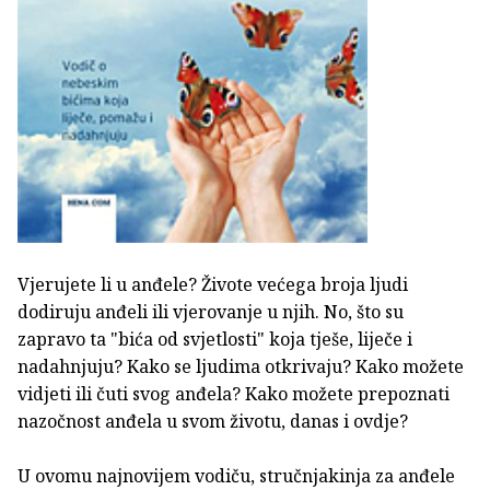
Vjerujete li u anđele? Živote većega broja ljudi
dodiruju anđeli ili vjerovanje u njih. No, što su
zapravo ta "bića od svjetlosti" koja tješe, liječe i
nadahnjuju? Kako se ljudima otkrivaju? Kako možete
vidjeti ili čuti svog anđela? Kako možete prepoznati
nazočnost anđela u svom životu, danas i ovdje?
U ovomu najnovijem vodiču, stručnjakinja za anđele