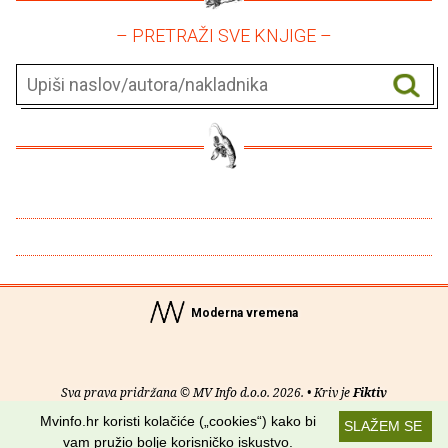
– PRETRAŽI SVE KNJIGE –
Moderna vremena
Sva prava pridržana © MV Info d.o.o. 2026. • Kriv je
Fiktiv
Mvinfo.hr koristi kolačiće („cookies“) kako bi
SLAŽEM SE
O nama
•
Pomoć
•
Uvjeti korištenja
•
RSS kanali
vam pružio bolje korisničko iskustvo.