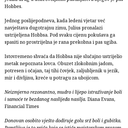
Hobbes.
Jednog poslijepodneva, kada ledeni vjetar već
navještava dugotrajnu zimu, Julius pronalazi
ustrijeljena Hobbsa. Pod svaku cijenu pokušava ga
spasiti no prostrijelna je rana prekobna i pas ugiba.
Istovremeno shvaća da Hobbsa nije slučajno ustrijelio
metak nepoznata lovca. Obuzet zlokobnim jadom,
potresen i očajan, taj tihi čovjek, zaljubljenik u jezik,
mir i divljinu, kreće u potragu za ubojicom.
Neizmjerno rezonantno, mudro i lijepo istraživanje boli
i samoće te bezdanog naslijeđa nasilja.
Diana Evans,
Financial Times
Donovan osobito vješto dodiruje golu srž boli i gubitka.
Pamtljiva je to priča koja se ističe majstorskom prozom,