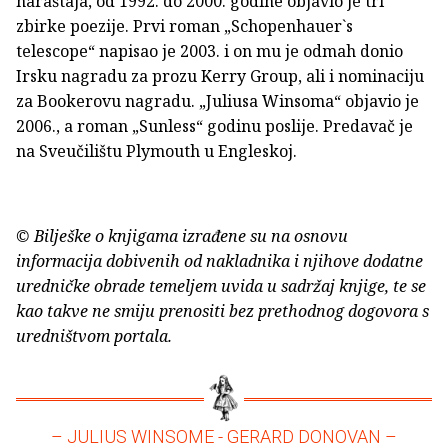
naraštaja, od 1992. do 2000. godine objavio je tri
zbirke poezije. Prvi roman „Schopenhauer`s
telescope“ napisao je 2003. i on mu je odmah donio
Irsku nagradu za prozu Kerry Group, ali i nominaciju
za Bookerovu nagradu. „Juliusa Winsoma“ objavio je
2006., a roman „Sunless“ godinu poslije. Predavač je
na Sveučilištu Plymouth u Engleskoj.
© Bilješke o knjigama izrađene su na osnovu
informacija dobivenih od nakladnika i njihove dodatne
uredničke obrade temeljem uvida u sadržaj knjige, te se
kao takve ne smiju prenositi bez prethodnog dogovora s
uredništvom portala.
– JULIUS WINSOME - GERARD DONOVAN –