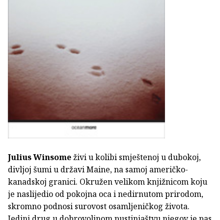
Julius Winsome
živi u kolibi smještenoj u dubokoj,
divljoj šumi u državi Maine, na samoj američko-
kanadskoj granici. Okružen velikom knjižnicom koju
je naslijedio od pokojna oca i nedirnutom prirodom,
skromno podnosi surovost osamljeničkog života.
Jedini drug u dobrovoljnom pustinjaštvu njegov je pas