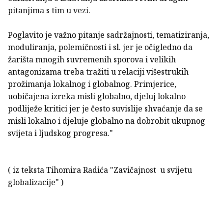
pitanjima s tim u vezi.
Poglavito je važno pitanje sadržajnosti, tematiziranja,
moduliranja, polemičnosti i sl. jer je očigledno da
žarišta mnogih suvremenih sporova i velikih
antagonizama treba tražiti u relaciji višestrukih
prožimanja lokalnog i globalnog. Primjerice,
uobičajena izreka misli globalno, djeluj lokalno
podliježe kritici jer je često suvislije shvaćanje da se
misli lokalno i djeluje globalno na dobrobit ukupnog
svijeta i ljudskog progresa."
( iz teksta Tihomira Radića "Zavičajnost u svijetu
globalizacije" )