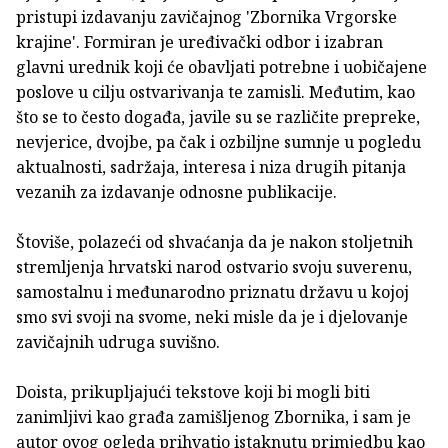
pristupi izdavanju zavičajnog 'Zbornika Vrgorske
krajine'. Formiran je uređivački odbor i izabran
glavni urednik koji će obavljati potrebne i uobičajene
poslove u cilju ostvarivanja te zamisli. Međutim, kao
što se to često događa, javile su se različite prepreke,
nevjerice, dvojbe, pa čak i ozbiljne sumnje u pogledu
aktualnosti, sadržaja, interesa i niza drugih pitanja
vezanih za izdavanje odnosne publikacije.
Štoviše, polazeći od shvaćanja da je nakon stoljetnih
stremljenja hrvatski narod ostvario svoju suverenu,
samostalnu i međunarodno priznatu državu u kojoj
smo svi svoji na svome, neki misle da je i djelovanje
zavičajnih udruga suvišno.
Doista, prikupljajući tekstove koji bi mogli biti
zanimljivi kao građa zamišljenog Zbornika, i sam je
autor ovog ogleda prihvatio istaknutu primjedbu kao