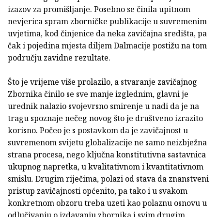
izazov za promišljanje. Posebno se činila upitnom
nevjerica spram zborničke publikacije u suvremenim
uvjetima, kod činjenice da neka zavičajna središta, pa
čak i pojedina mjesta diljem Dalmacije postižu na tom
području zavidne rezultate.
Što je vrijeme više prolazilo, a stvaranje zavičajnog
Zbornika činilo se sve manje izglednim, glavni je
urednik nalazio svojevrsno smirenje u nadi da je na
tragu spoznaje nečeg novog što je društveno izrazito
korisno. Počeo je s postavkom da je zavičajnost u
suvremenom svijetu globalizacije ne samo neizbježna
strana procesa, nego ključna konstitutivna sastavnica
ukupnog napretka, u kvalitativnom i kvantitativnom
smislu. Drugim riječima, polazi od stava da znanstveni
pristup zavičajnosti općenito, pa tako i u svakom
konkretnom obzoru treba uzeti kao polaznu osnovu u
odlučivanju o izdavanju zbornika i svim drugim