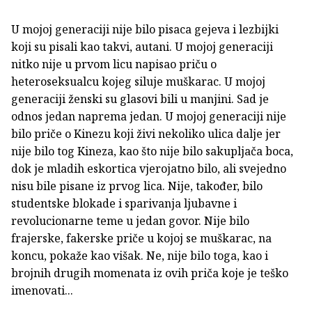
U mojoj generaciji nije bilo pisaca gejeva i lezbijki
koji su pisali kao takvi, autani. U mojoj generaciji
nitko nije u prvom licu napisao priču o
heteroseksualcu kojeg siluje muškarac. U mojoj
generaciji ženski su glasovi bili u manjini. Sad je
odnos jedan naprema jedan. U mojoj generaciji nije
bilo priče o Kinezu koji živi nekoliko ulica dalje jer
nije bilo tog Kineza, kao što nije bilo sakupljača boca,
dok je mladih eskortica vjerojatno bilo, ali svejedno
nisu bile pisane iz prvog lica. Nije, također, bilo
studentske blokade i sparivanja ljubavne i
revolucionarne teme u jedan govor. Nije bilo
frajerske, fakerske priče u kojoj se muškarac, na
koncu, pokaže kao višak. Ne, nije bilo toga, kao i
brojnih drugih momenata iz ovih priča koje je teško
imenovati...