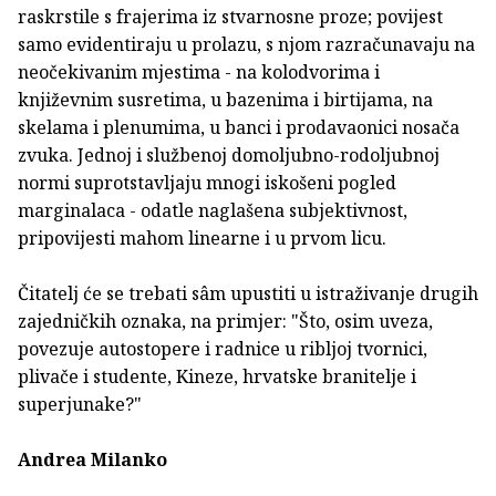
raskrstile s frajerima iz stvarnosne proze; povijest
samo evidentiraju u prolazu, s njom razračunavaju na
neočekivanim mjestima - na kolodvorima i
književnim susretima, u bazenima i birtijama, na
skelama i plenumima, u banci i prodavaonici nosača
zvuka. Jednoj i službenoj domoljubno-rodoljubnoj
normi suprotstavljaju mnogi iskošeni pogled
marginalaca - odatle naglašena subjektivnost,
pripovijesti mahom linearne i u prvom licu.
Čitatelj će se trebati sâm upustiti u istraživanje drugih
zajedničkih oznaka, na primjer: "Što, osim uveza,
povezuje autostopere i radnice u ribljoj tvornici,
plivače i studente, Kineze, hrvatske branitelje i
superjunake?"
Andrea Milanko