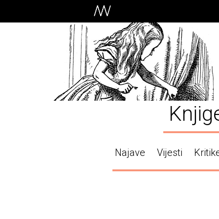
Knjig
Najave
Vijesti
Kritik