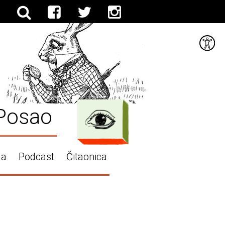
Posao
ga
Podcast
Čitaonica