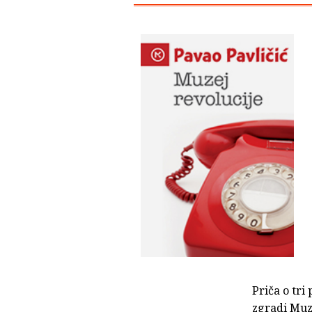
Priča o tri
zgradi Muz