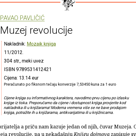
PAVAO PAVLIČIĆ
Muzej revolucije
Nakladnik:
Mozaik knjiga
11/2012.
304 str., meki uvez
ISBN 9789531412421
Cijena: 13.14 eur
Preračunato po fiksnom tečaju konverzije 7,53450 kuna za 1 euro
Cijene knjiga su informativnog karaktera, navodimo prvu cijenu po izlasku
knjige iz tiska. Preporučamo da cijene i dostupnost knjiga provjerite kod
nakladnika ili u knjižarama! Moderna vremena više se ne bave prodajom
knjiga, potražite ih u knjižarama, antikvarijatima ili u knjižnicama.
 prijatelja a priču nam kazuje jedan od njih, čuvar Muzeja. 
eja revolucije, pa u nekadašnju
Knjigu dojmova
zapisuje sv