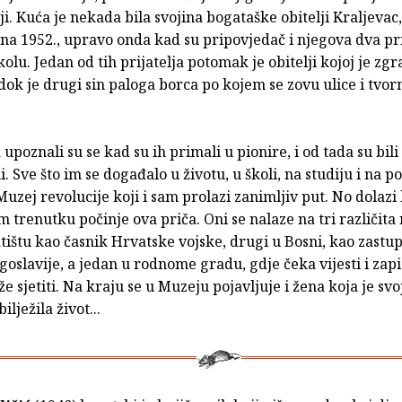
ciji. Kuća je nekada bila svojina bogataške obitelji Kraljevac
na 1952., upravo onda kad su pripovjedač i njegova dva pri
kolu. Jedan od tih prijatelja potomak je obitelji kojoj je z
dok je drugi sin paloga borca po kojem se zovu ulice i tvor
 upoznali su se kad su ih primali u pionire, i od tada su bili
. Sve što im se događalo u životu, u školi, na studiju i na po
uzej revolucije koji i sam prolazi zanimljiv put. No dolazi
om trenutku počinje ova priča. Oni se nalaze na tri različita
tištu kao časnik Hrvatske vojske, drugi u Bosni, kao zastu
goslavije, a jedan u rodnome gradu, gdje čeka vijesti i zapi
e sjetiti. Na kraju se u Muzeju pojavljuje i žena koja je svoj
ilježila život...