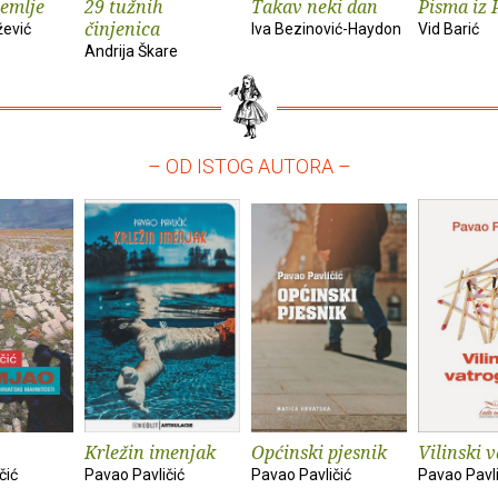
zemlje
29 tužnih
Takav neki dan
Pisma iz 
činjenica
žević
Iva Bezinović-Haydon
Vid Barić
Andrija Škare
– OD ISTOG AUTORA –
Krležin imenjak
Općinski pjesnik
Vilinski 
čić
Pavao Pavličić
Pavao Pavličić
Pavao Pavli