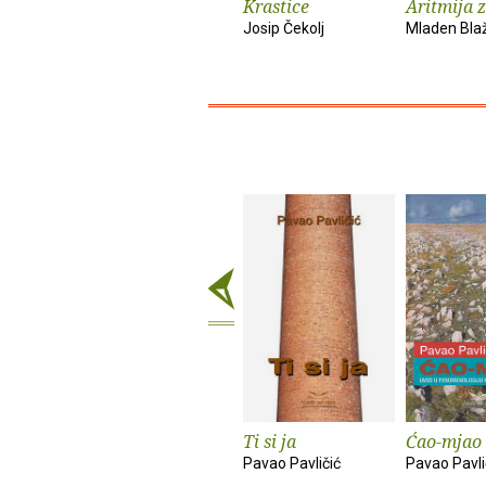
Krastice
Aritmija 
Josip Čekolj
Mladen Bla
Ti si ja
Ćao-mjao
Pavao Pavličić
Pavao Pavli