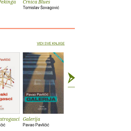
Pekinga
Crnica Blues
Futur treći
Monika i
Tomislav Šovagović
Sandra Vlašić
Darko Pern
VIDI SVE KNJIGE
vatrogasci
Galerija
Ljekovito blato
Dva duga
čić
Pavao Pavličić
Pavao Pavličić
Pavao Pavl