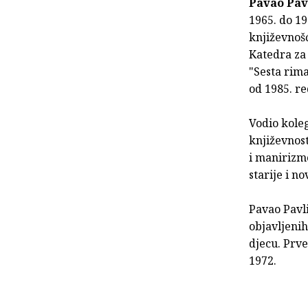
Pavao Pavl
1965. do 19
književnošć
Katedra za
"Sesta rima
od 1985. re
Vodio koleg
književnost
i manirizmo
starije i no
Pavao Pavli
objavljenih
djecu. Prve
1972.