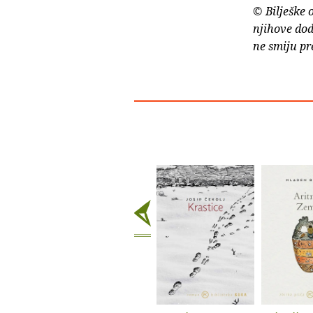
© Bilješke 
njihove dod
ne smiju pr