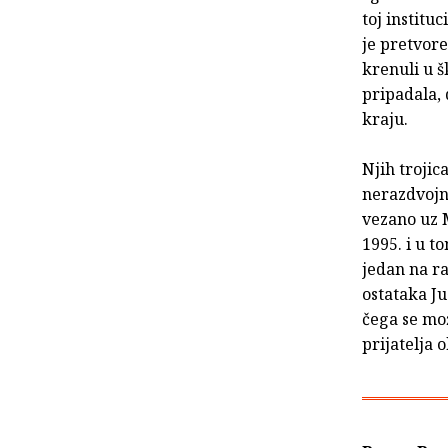
toj institu
je pretvore
krenuli u š
pripadala, 
kraju.
Njih trojica
nerazdvojni
vezano uz M
1995. i u t
jedan na ra
ostataka Ju
čega se mož
prijatelja ob