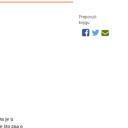
Preporuči
knjigu
On je u
e što zna o