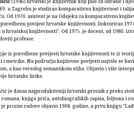
ičić
(1946) hrvatski je književnik koji piše za odrasle i dje
69. u Zagrebu je studirao komparativnu književnost i talija
u. Od 1970. asistent je na Odsjeku za komparativnu knjiže
 poredbenu povijest hrvatske književnosti. Doktorirao 197
 u hrvatskoj književnosti". Od 1975. je docent, od 1980. izv
doviti profesor.
ije iz poredbene povijesti hrvatske književnosti te iz teori
i i metrike. Na području književne povijesti najviše se ba
m, a kao versolog semantikom stiha. Objavio i više interpr
vije hrvatske lirike.
čić je danas najproduktivniji hrvatski prozaik s preko stot
 romana, knjiga priča, autobiografskih zapisa, feljtona i r
 je prozne radove objavio 1968. godine, a prvu knjigu "La