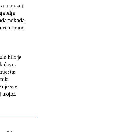
, a u muzej
jatelja
grada nekada
nice u tome
slu bilo je
 kolovoz
 mjesta:
pnik
suje sve
 trojici