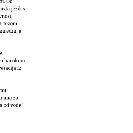
cu. Od
nski jezik s
vnost,
4. tezom
anredni, a
je
vio barokom
etacija iz
inu
omana za
đa od vode"