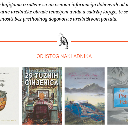
o knjigama izrađene su na osnovu informacija dobivenih od 
atne uredničke obrade temeljem uvida u sadržaj knjige, te s
enositi bez prethodnog dogovora s uredništvom portala.
– OD ISTOG NAKLADNIKA –