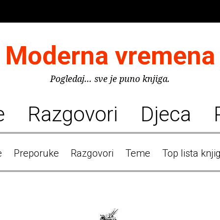
Moderna vremena
Pogledaj... sve je puno knjiga.
e
Razgovori
Djeca
e
Preporuke
Razgovori
Teme
Top lista knji