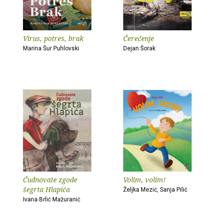
Virus, potres, brak
Čerečenje
Marina Šur Puhlovski
Dejan Šorak
Čudnovate zgode
Volim, volim!
šegrta Hlapića
Željka Mezić, Sanja Pilić
Ivana Brlić Mažuranić