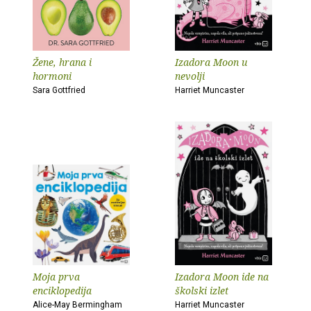
Žene, hrana i
Izadora Moon u
hormoni
nevolji
Sara Gottfried
Harriet Muncaster
Moja prva
Izadora Moon ide na
enciklopedija
školski izlet
Alice-May Bermingham
Harriet Muncaster