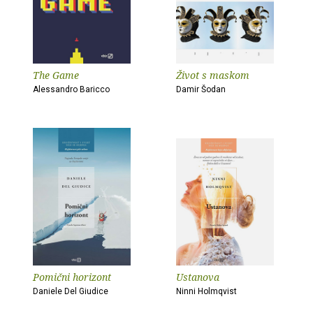
The Game
Život s maskom
Alessandro Baricco
Damir Šodan
Pomični horizont
Ustanova
Daniele Del Giudice
Ninni Holmqvist