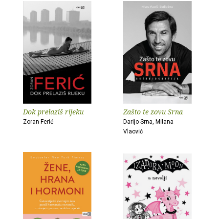
Dok prelaziš rijeku
Zašto te zovu Srna
Zoran Ferić
Darijo Srna, Milana
Vlaović