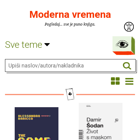
Moderna vremena
Pogledaj... sve je puno knjiga.
Sve teme