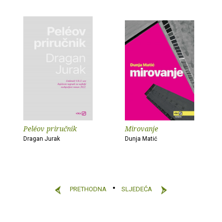
Peléov priručnik
Mirovanje
Dragan Jurak
Dunja Matić
PRETHODNA
SLJEDEĆA