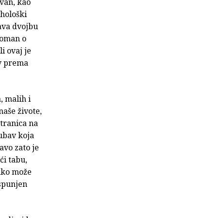
van, kao
ihološki
šava dvojbu
roman o
i ovaj je
av prema
, malih i
naše živote,
stranica na
jubav koja
avo zato je
ći tabu,
liko može
ispunjen