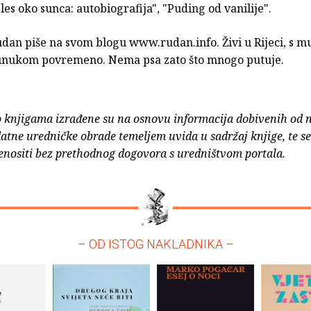
Ples oko sunca: autobiografija", "Puding od vanilije".
dan piše na svom blogu www.rudan.info. Živi u Rijeci, s 
s unukom povremeno. Nema psa zato što mnogo putuje.
o knjigama izrađene su na osnovu informacija dobivenih od 
atne uredničke obrade temeljem uvida u sadržaj knjige, te s
enositi bez prethodnog dogovora s uredništvom portala.
– OD ISTOG NAKLADNIKA –