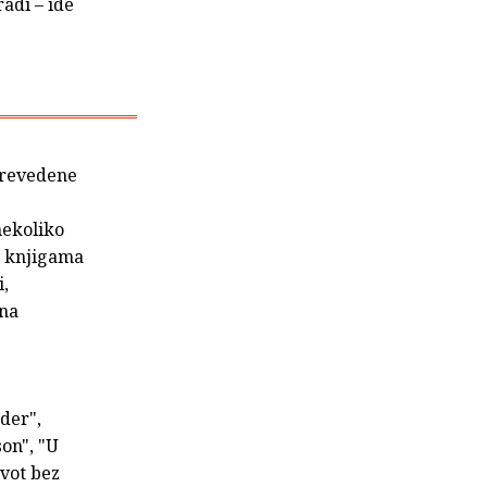
radi – ide
 prevedene
nekoliko
m knjigama
i,
 na
eder",
on", "U
ivot bez