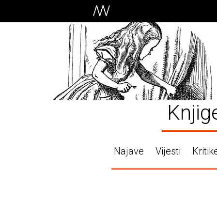
Knjig
Najave
Vijesti
Kritik