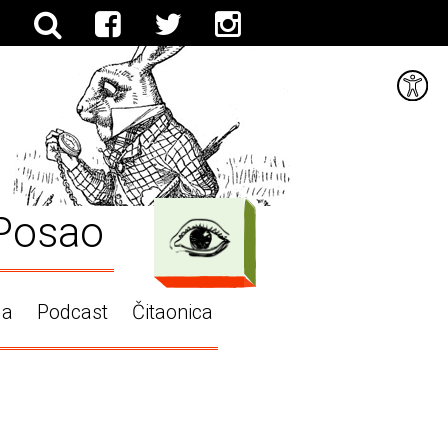
Posao
ga
Podcast
Čitaonica