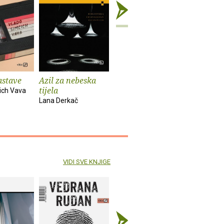
astave
Azil za nebeska
Chinook
Spiderm
tijela
ich Vava
Bekim Sejranović
Zoran Feri
Lana Derkač
VIDI SVE KNJIGE