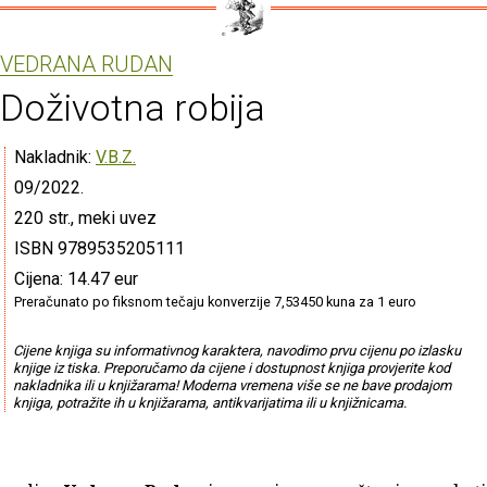
VEDRANA RUDAN
Doživotna robija
Nakladnik:
V.B.Z.
09/2022.
220 str., meki uvez
ISBN 9789535205111
Cijena: 14.47 eur
Preračunato po fiksnom tečaju konverzije 7,53450 kuna za 1 euro
Cijene knjiga su informativnog karaktera, navodimo prvu cijenu po izlasku
knjige iz tiska. Preporučamo da cijene i dostupnost knjiga provjerite kod
nakladnika ili u knjižarama! Moderna vremena više se ne bave prodajom
knjiga, potražite ih u knjižarama, antikvarijatima ili u knjižnicama.