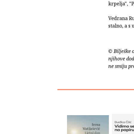
krpelja", "
Vedrana Ru
stalno, a 
© Bilješke 
njihove dod
ne smiju pr