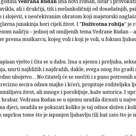
 godina
Vedrana Rudan
ima novi roman, oštar i provokati
avikla, ali i drukčiji, tiši i melankoličniji od dosadašnjih, ps
n i slojevit, s neočekivanim obratom koji majstorski nagla
lavna junakinja bori cijeli život. I "
Doživotna robija
" je 
jenom naličju – jednoj od omiljenih tema Vedrane Rudan – al
av prema muškarcu, kojeg voli i koji je voli, u fokusu ljub
pisan vješto i čita se u dahu. Ima u njemu i preljuba, seksa
aja, smrti najbližih i najdražih, dakle, svega onog što gradi 
 jedno ubojstvo… No čitatelj će se suočiti i s puno potresnih 
recizno secira odnos majke i kćeri, propituje roditeljska l
išljava život, ali mnoge i porobljuje, kaže autorica. I upr
 hrabar. Vedrana Rudan se u njemu usudila dirnuti u najve
a djeci, usudila se pokazati koliko je taj odnos složen i ko
n usprkos tome što je ispunjen ljubavlju (ili baš zato što je 