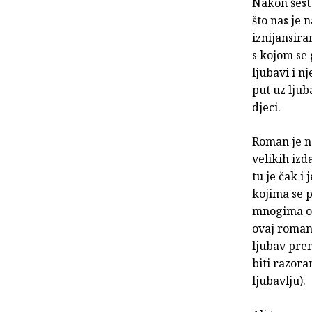
Nakon šest
što nas je n
iznijansira
s kojom se g
ljubavi i n
put uz ljub
djeci.
Roman je na
velikih izd
tu je čak i
kojima se p
mnogima osm
ovaj roman
ljubav prem
biti razora
ljubavlju).