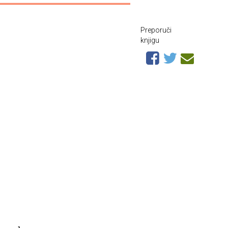
Preporuči
knjigu