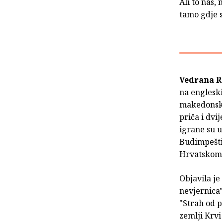
Ali to nas,
tamo gdje 
Vedrana 
na engleski
makedonski 
priča i dv
igrane su u
Budimpešti.
Hrvatskom r
Objavila je
nevjernica"
"Strah od p
zemlji Krvi