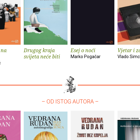
 na
Drugog kraja
Esej o noći
Vjetar i z
svijeta neće biti
Marko Pogačar
Vlado Simc
ć
– OD ISTOG AUTORA –