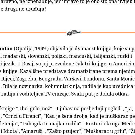
 naravno, ne iznenađuje, jer upravo to je ono što ona uvijek 
se drugi ne usuđuju!
Rudan
(Opatija, 1949.) objavila je dvanaest knjiga, koje su
, mađarski, slovenski, poljski, francuski, talijanski, ruski i
jezik. U Rusiji su joj prevedene čak tri knjige, u Americi 
ije knjige. Kazališne predstave dramatizirane prema njeni
 Rijeci, Zagrebu, Beogradu, Varšavi, Londonu, Santa Monic
 Bila je novinarka, kolumnistkinja, radila je kao urednica
adiju i voditeljica TV emisije. Svaki put je dobila otkaz.
 knjige "Uho, grlo, nož", "Ljubav na posljednji pogled", "Ja,
, "Crnci u Firenci", "Kad je žena drolja, kad je muškarac p
letenja", "Dabogda te majka rodila", "Kosturi okruga Medis
 i Idiota", "Amaruši", "Zašto psujem", "Muškarac u grlu", "Ž