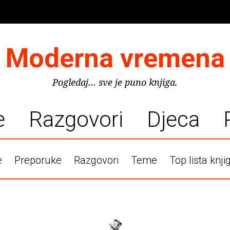
Moderna vremena
Pogledaj... sve je puno knjiga.
e
Razgovori
Djeca
e
Preporuke
Razgovori
Teme
Top lista knji