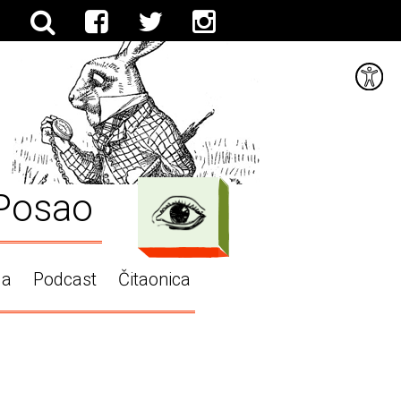
Posao
ga
Podcast
Čitaonica