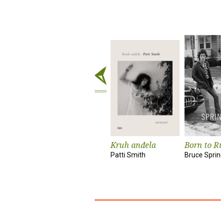
Kruh anđela
Born to R
Patti Smith
Bruce Spri