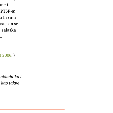
bne i
 PTSP-a;
a bi sinu
su; sin se
g zalaska
..
u 2006
. )
nakladnika i
e kao takve