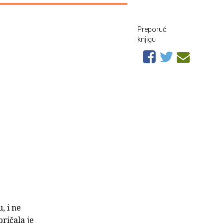
Preporuči
knjigu
, i ne
ričala je