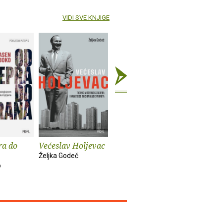
VIDI SVE KNJIGE
ra do
Većeslav Holjevac
Tom Lake
Mrzim / 
knjige
Željka Godeč
Ann Patchett
o
Mariajo Ilu