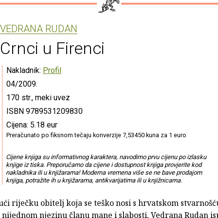
VEDRANA RUDAN
Crnci u Firenci
Nakladnik:
Profil
04/2009.
170 str., meki uvez
ISBN 9789531209830
Cijena: 5.18 eur
Preračunato po fiksnom tečaju konverzije 7,53450 kuna za 1 euro
Cijene knjiga su informativnog karaktera, navodimo prvu cijenu po izlasku
knjige iz tiska. Preporučamo da cijene i dostupnost knjiga provjerite kod
nakladnika ili u knjižarama! Moderna vremena više se ne bave prodajom
knjiga, potražite ih u knjižarama, antikvarijatima ili u knjižnicama.
ući riječku obitelj koja se teško nosi s hrvatskom stvarnošću
 nijednom njezinu članu mane i slabosti, Vedrana Rudan isp