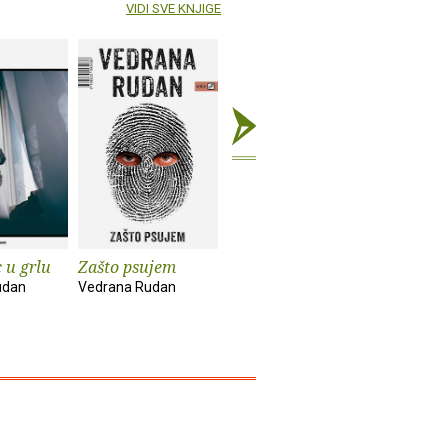
VIDI SVE KNJIGE
 u grlu
Zašto psujem
Amaruši
U zemlji k
idiota
udan
Vedrana Rudan
Vedrana Rudan
Vedrana R