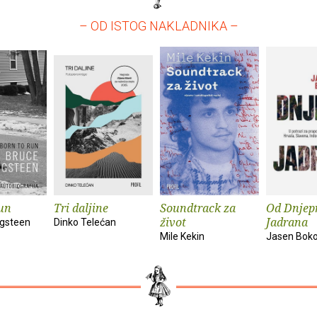
– OD ISTOG NAKLADNIKA –
un
Tri daljine
Soundtrack za
Od Dnjep
život
Jadrana
ngsteen
Dinko Telećan
Mile Kekin
Jasen Bok