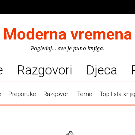
Moderna vremena
Pogledaj... sve je puno knjiga.
e
Razgovori
Djeca
e
Preporuke
Razgovori
Teme
Top lista knji