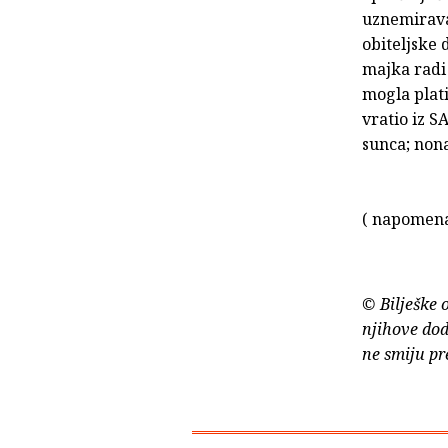
uznemirava
obiteljske
majka radi 
mogla plati
vratio iz S
sunca; nona
( napomena:
© Bilješke 
njihove dod
ne smiju pr