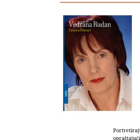
Portretiraj
opraštajući