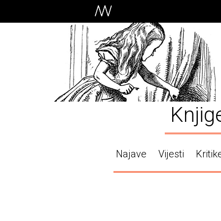
Knjig
Najave
Vijesti
Kritik