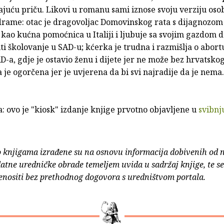
juću priču. Likovi u romanu sami iznose svoju verziju oso
 drame: otac je dragovoljac Domovinskog rata s dijagnozom
kao kućna pomoćnica u Italiji i ljubuje sa svojim gazdom d
ti školovanje u SAD-u; kćerka je trudna i razmišlja o abortu
AD-a, gdje je ostavio ženu i dijete jer ne može bez hrvatsko
 je ogorčena jer je uvjerena da bi svi najradije da je nema.
 ovo je "kiosk" izdanje knjige prvotno objavljene u
svibnj
o knjigama izrađene su na osnovu informacija dobivenih od 
atne uredničke obrade temeljem uvida u sadržaj knjige, te s
enositi bez prethodnog dogovora s uredništvom portala.