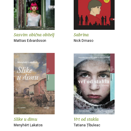
Sasvim obična obitelj
Sabrina
Mattias Edvardsson
Nick Drnaso
Slike u dimu
Vrt od stakla
Menyhért Lakatos
Tatiana Țîbuleac