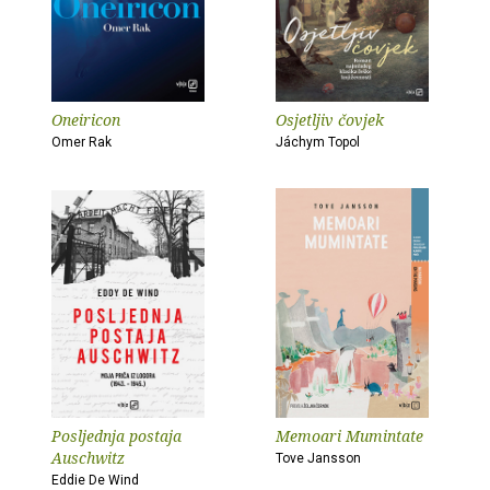
Oneiricon
Osjetljiv čovjek
Omer Rak
Jáchym Topol
Posljednja postaja
Memoari Mumintate
Auschwitz
Tove Jansson
Eddie De Wind