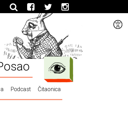
Posao
ga
Podcast
Čitaonica