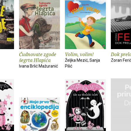
Čudnovate zgode
Volim, volim!
Dok prela
šegrta Hlapića
Željka Mezić, Sanja
Zoran Feri
Ivana Brlić Mažuranić
Pilić