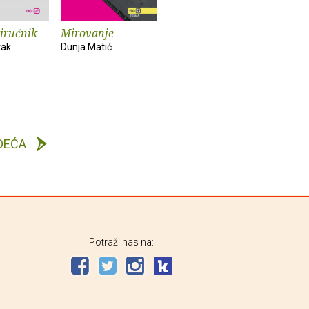
riručnik
Mirovanje
rak
Dunja Matić
DEĆA
Potraži nas na: