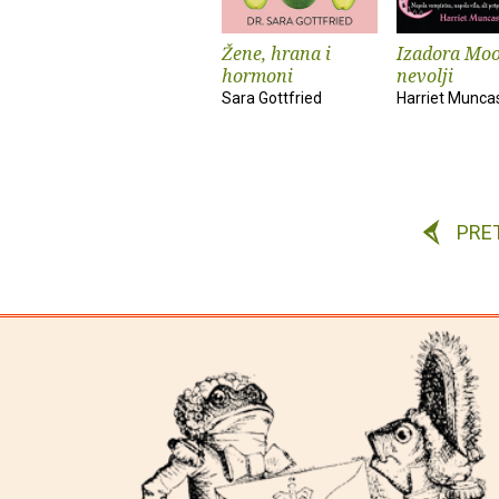
Žene, hrana i
Izadora Mo
hormoni
nevolji
Sara Gottfried
Harriet Munca
PRE