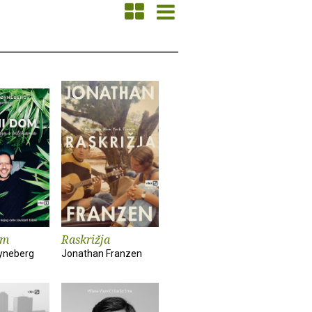
om
Raskrižja
yneberg
Jonathan Franzen