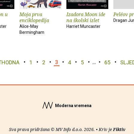
on u
Moja prva
Izadora Moon ide
Peléov p
enciklopedija
na školski izlet
Dragan Ju
ster
Alice-May
Harriet Muncaster
Bermingham
THODNA
1
2
3
4
5
…
65
SLJE
Moderna vremena
Sva prava pridržana © MV Info d.o.o. 2026. • Kriv je
Fiktiv