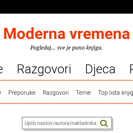
Moderna vremena
Pogledaj... sve je puno knjiga.
e
Razgovori
Djeca
e
Preporuke
Razgovori
Teme
Top lista knji