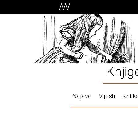
Knjig
Najave
Vijesti
Kritik