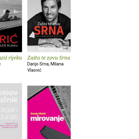
ziš rijeku
Zašto te zovu Srna
ć
Darijo Srna, Milana
Vlaović