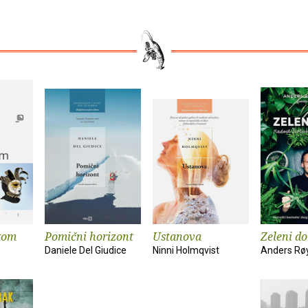
kom
Pomični horizont
Ustanova
Zeleni d
Daniele Del Giudice
Ninni Holmqvist
Anders Rø