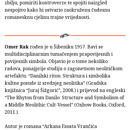
zbilju, pomiriti kontroverze te spojiti naizgled
nespojivo kako bi ostvario zaokruženu čudesnu
romanesknu cjelinu trajne vrijednosti.
Omer Rak
rođen je u Šibeniku 1957. Bavi se
multidisciplinarnim tumačenjem prapovijesnih i
povijesnih simbola. Objavio je o tome nekoliko
radova, ponajprije studiju o zagonetnom neolitičkom
artefaktu: “Danilski riton: Struktura i simbolika
kultne posude iz srednjeg neolitika” (Gradska
knjižnica “Juraj Šižgorić”, 2008.) i prijevod na engleski
“The Rhyton from Danilo: Structure and Symbolism of
a Middle Neolithic Cult-Vessel” (Oxbow Books, Oxford,
2011.).
Autor je romana “Arkana Fausta Vrančića