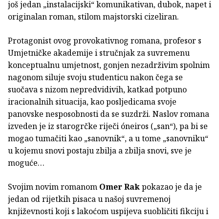
još jedan „instalacijski“ komunikativan, dubok, napet i
originalan roman, stilom majstorski cizeliran.
Protagonist ovog provokativnog romana, profesor s
Umjetničke akademije i stručnjak za suvremenu
konceptualnu umjetnost, gonjen nezadrživim spolnim
nagonom siluje svoju studenticu nakon čega se
suočava s nizom nepredvidivih, katkad potpuno
iracionalnih situacija, kao posljedicama svoje
panovske nesposobnosti da se suzdrži. Naslov romana
izveden je iz starogrčke riječi óneiros („san“), pa bi se
mogao tumačiti kao „sanovnik“, a u tome „sanovniku“
u kojemu snovi postaju zbilja a zbilja snovi, sve je
moguće…
Svojim novim romanom
Omer Rak
pokazao je da je
jedan od rijetkih pisaca u našoj suvremenoj
književnosti koji s lakoćom uspijeva suobličiti fikciju i