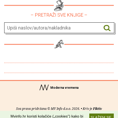
– PRETRAŽI SVE KNJIGE –
Moderna vremena
Sva prava pridržana © MV Info d.o.o. 2026. • Kriv je
Fiktiv
Mvinfo.hr koristi kolačiće („cookies“) kako bi
SLAŽEM SE