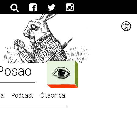
Posao
ga
Podcast
Čitaonica