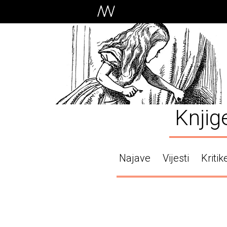
Knjig
Najave
Vijesti
Kritik