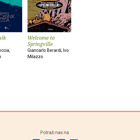
nik
Welcome to
Springville
eccia,
Giancarlo Berardi, Ivo
o
Milazzo
Potraži nas na: