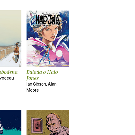
lobođena
Balada o Halo
Jones
avodeau
Ian Gibson, Alan
Moore