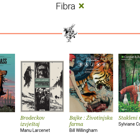
×
Fibra
Brodeckov
Bajke : Životinjska
Stakleni
izvještaj
farma
Sylviane C
Manu Larcenet
Bill Willingham