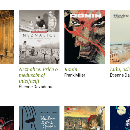
e
Neznalice: Priča o
Ronin
Lulu, os
međusobnoj
Frank Miller
Étienne D
inicijaciji
Étienne Davodeau