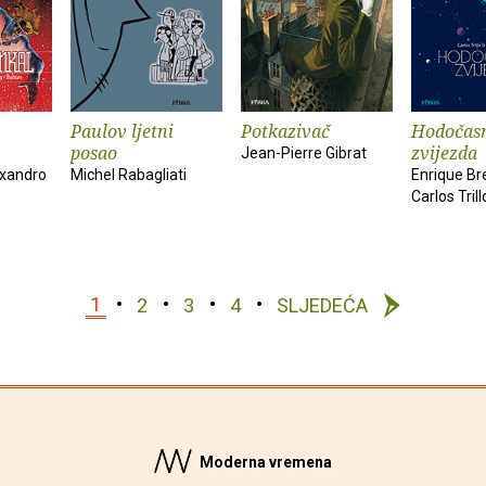
Paulov ljetni
Potkazivač
Hodočas
posao
zvijezda
Jean-Pierre Gibrat
exandro
Michel Rabagliati
Enrique Br
Carlos Trill
1
2
3
4
SLJEDEĆA
Moderna vremena