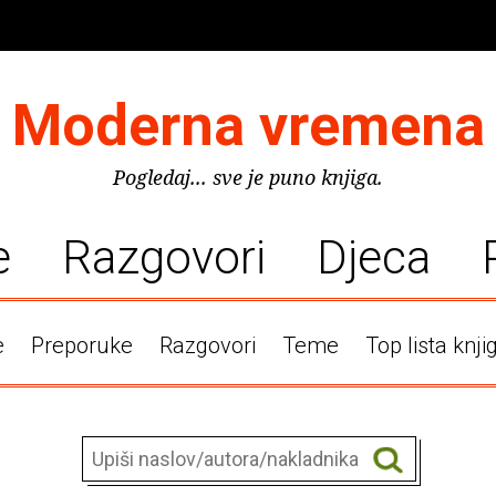
Moderna vremena
Pogledaj... sve je puno knjiga.
e
Razgovori
Djeca
e
Preporuke
Razgovori
Teme
Top lista knji