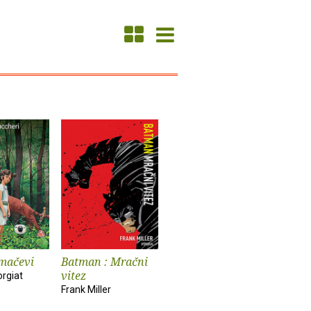
 mačevi
Batman : Mračni
vitez
orgiat
Frank Miller