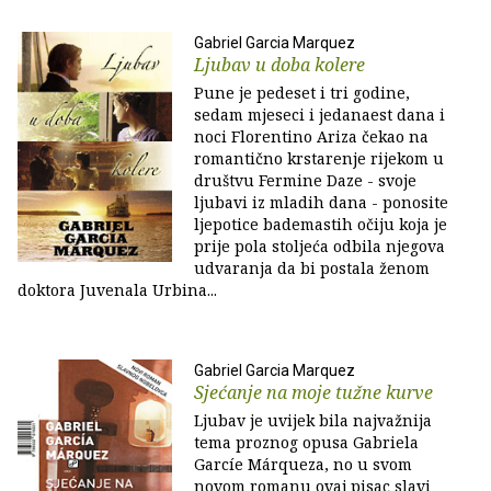
Gabriel Garcia Marquez
Ljubav u doba kolere
Pune je pedeset i tri godine,
sedam mjeseci i jedanaest dana i
noci Florentino Ariza čekao na
romantično krstarenje rijekom u
društvu Fermine Daze - svoje
ljubavi iz mladih dana - ponosite
ljepotice bademastih očiju koja je
prije pola stoljeća odbila njegova
udvaranja da bi postala ženom
doktora Juvenala Urbina...
Gabriel Garcia Marquez
Sjećanje na moje tužne kurve
Ljubav je uvijek bila najvažnija
tema proznog opusa Gabriela
Garcíe Márqueza, no u svom
novom romanu ovaj pisac slavi