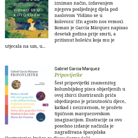
izniman način, izdavanjem
njegova posljednjeg djela pod
naslovom 'Vidimo se u
kolovozu' (En agosto nos vemos).
Roman je García Márquez napisao
desetak godina prije smrti, a
pritisnut bolešću koja mu je
utjecala na um, u...
Gabriel Garcia Marquez
Pripovijetke
Šest pripovijetki znamenitog
kolumbijskog pisca objavljenih u
ovoj zbirci ilustriranih priča
objedinjeno je prisutnošću djece,
katkad i neizravnom, te prožeto
tipičnom marquezovskom
imaginacijom. Ilustracije za ovo
posebno izdanje načinila je
nagrađivana španjolska