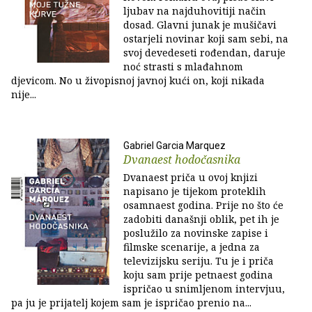
ljubav na najduhovitiji način
dosad. Glavni junak je mušičavi
ostarjeli novinar koji sam sebi, na
svoj devedeseti rođendan, daruje
noć strasti s mlađahnom
djevicom. No u živopisnoj javnoj kući on, koji nikada
nije...
Gabriel Garcia Marquez
Dvanaest hodočasnika
Dvanaest priča u ovoj knjizi
napisano je tijekom proteklih
osamnaest godina. Prije no što će
zadobiti današnji oblik, pet ih je
poslužilo za novinske zapise i
filmske scenarije, a jedna za
televizijsku seriju. Tu je i priča
koju sam prije petnaest godina
ispričao u snimljenom intervjuu,
pa ju je prijatelj kojem sam je ispričao prenio na...