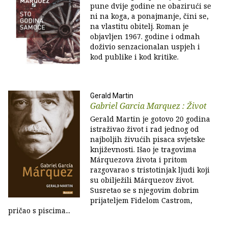
pune dvije godine ne obazirući se
ni na koga, a ponajmanje, čini se,
na vlastitu obitelj. Roman je
objavljen 1967. godine i odmah
doživio senzacionalan uspjeh i
kod publike i kod kritike.
Gerald Martin
Gabriel Garcia Marquez : Život
Gerald Martin je gotovo 20 godina
istraživao život i rad jednog od
najboljih živućih pisaca svjetske
književnosti. Išao je tragovima
Márquezova života i pritom
razgovarao s tristotinjak ljudi koji
su obilježili Márquezov život.
Susretao se s njegovim dobrim
prijateljem Fidelom Castrom,
pričao s piscima...