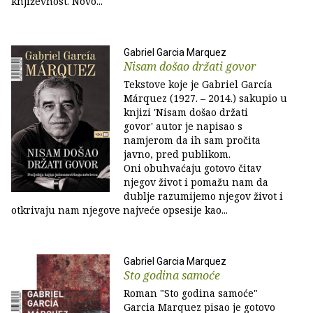
književnost. Novo...
Gabriel Garcia Marquez
Nisam došao držati govor
Tekstove koje je Gabriel García
Márquez (1927. – 2014.) sakupio u
knjizi 'Nisam došao držati
govor' autor je napisao s
namjerom da ih sam pročita
javno, pred publikom.
Oni obuhvaćaju gotovo čitav
njegov život i pomažu nam da
dublje razumijemo njegov život i
otkrivaju nam njegove najveće opsesije kao...
Gabriel Garcia Marquez
Sto godina samoće
Roman "Sto godina samoće"
Garcia Marquez pisao je gotovo