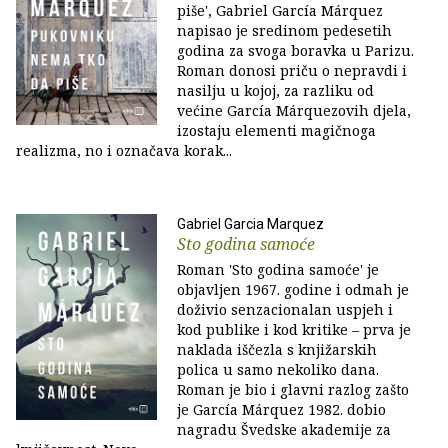
piše', Gabriel García Márquez
napisao je sredinom pedesetih
godina za svoga boravka u Parizu.
Roman donosi priču o nepravdi i
nasilju u kojoj, za razliku od
većine García Márquezovih djela,
izostaju elementi magičnoga
realizma, no i označava korak...
Gabriel Garcia Marquez
Sto godina samoće
Roman 'Sto godina samoće' je
objavljen 1967. godine i odmah je
doživio senzacionalan uspjeh i
kod publike i kod kritike – prva je
naklada iščezla s knjižarskih
polica u samo nekoliko dana.
Roman je bio i glavni razlog zašto
je García Márquez 1982. dobio
nagradu Švedske akademije za