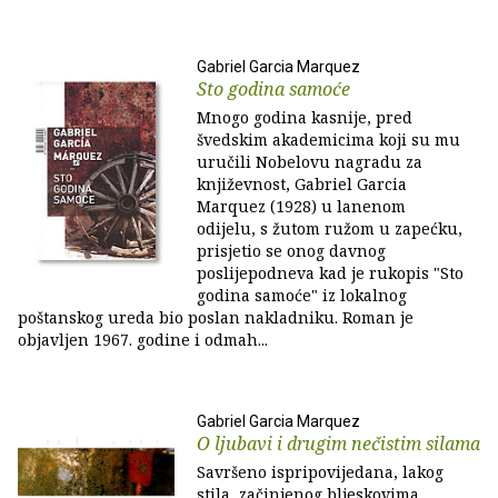
Gabriel Garcia Marquez
Sto godina samoće
Mnogo godina kasnije, pred
švedskim akademicima koji su mu
uručili Nobelovu nagradu za
književnost, Gabriel Garcia
Marquez (1928) u lanenom
odijelu, s žutom ružom u zapećku,
prisjetio se onog davnog
poslijepodneva kad je rukopis "Sto
godina samoće" iz lokalnog
poštanskog ureda bio poslan nakladniku. Roman je
objavljen 1967. godine i odmah...
Gabriel Garcia Marquez
O ljubavi i drugim nečistim silama
Savršeno ispripovijedana, lakog
stila, začinjenog bljeskovima