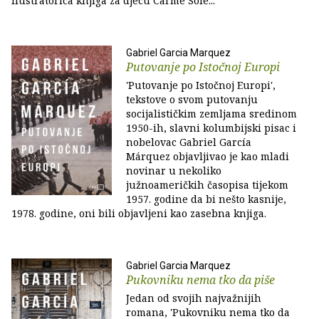
ilustratorica knjiga za djecu Carme Solé...
Gabriel Garcia Marquez
Putovanje po Istočnoj Europi
'Putovanje po Istočnoj Europi',
tekstove o svom putovanju
socijalističkim zemljama sredinom
1950-ih, slavni kolumbijski pisac i
nobelovac Gabriel García
Márquez objavljivao je kao mladi
novinar u nekoliko
južnoameričkih časopisa tijekom
1957. godine da bi nešto kasnije,
1978. godine, oni bili objavljeni kao zasebna knjiga.
Gabriel Garcia Marquez
Pukovniku nema tko da piše
Jedan od svojih najvažnijih
romana, 'Pukovniku nema tko da