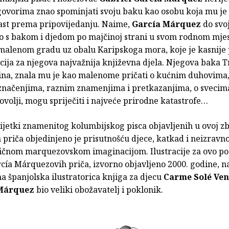
govorima znao spominjati svoju baku kao osobu koja mu je 
rast prema pripovijedanju. Naime,
García Márquez
do svoj
io s bakom i djedom po majčinoj strani u svom rodnom mje
 malenom gradu uz obalu Karipskoga mora, koje je kasnije 
cija za njegova najvažnija književna djela. Njegova baka T
na, znala mu je kao malenome pričati o kućnim duhovima,
 značenjima, raznim znamenjima i pretkazanjima, o svecima
ovolji, mogu spriječiti i najveće prirodne katastrofe…
ijetki znamenitog kolumbijskog pisca objavljenih u ovoj zb
h priča objedinjeno je prisutnošću djece, katkad i neizravn
pičnom marquezovskom imaginacijom. Ilustracije za ovo p
cía Márquezovih priča, izvorno objavljeno 2000. godine, na
 španjolska ilustratorica knjiga za djecu
Carme Solé Ven
Márquez
bio veliki obožavatelj i poklonik.