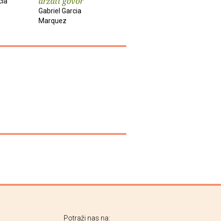
držati govor
kolere
cia
Gabriel Garcia
Gabriel Garcia
Marquez
Gabriel Gar
Marquez
Marquez
Potraži nas na: