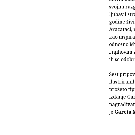
svojim raz
ljubav i st
godine živ
Aracataci,
kao inspira
odnosno Mi
i njihovim
ih se odobr
Šest pripov
ilustrirani
prožeto ti
izdanje Gar
nagrađivana
je
García 