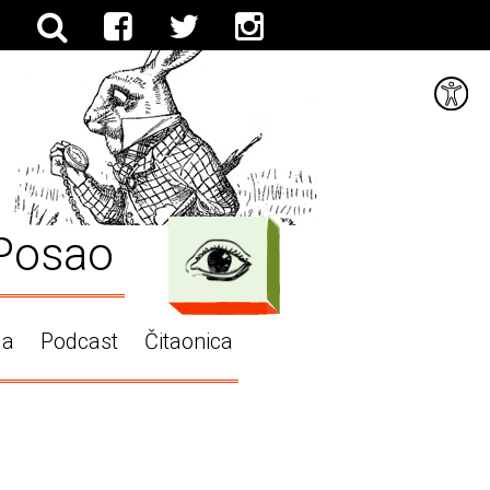
Posao
ga
Podcast
Čitaonica