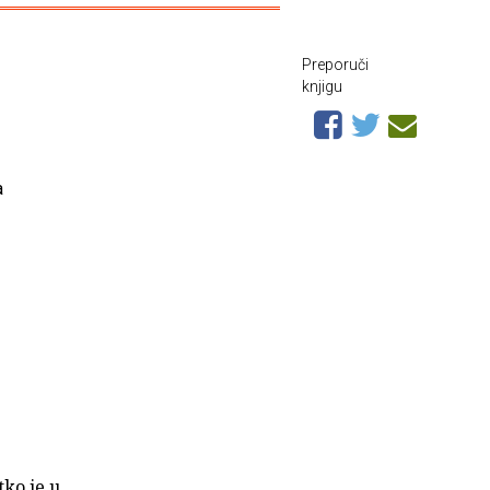
Preporuči
knjigu
a
tko je u