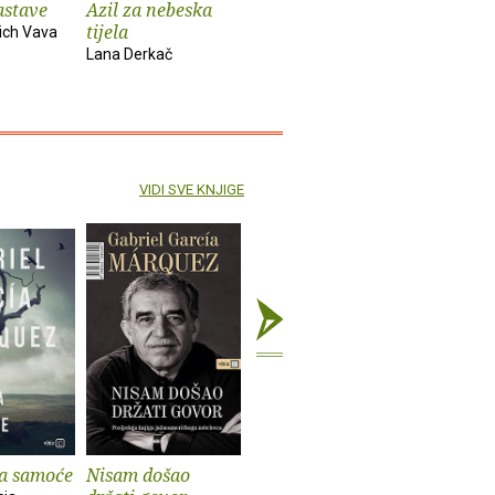
astave
Azil za nebeska
Chinook
Spiderm
tijela
ich Vava
Bekim Sejranović
Zoran Feri
Lana Derkač
VIDI SVE KNJIGE
na samoće
Nisam došao
Sto godina samoće
Ljubav u