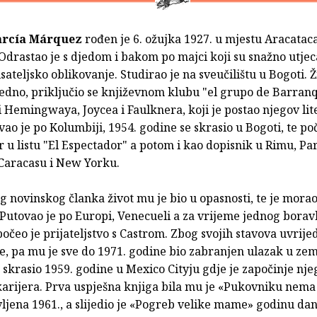
arcía Márquez
rođen je 6. ožujka 1927. u mjestu Aracataca
Odrastao je s djedom i bakom po majci koji su snažno utjec
sateljsko oblikovanje. Studirao je na sveučilištu u Bogoti. Ž
jedno, priključio se književnom klubu "el grupo de Barranqu
i Hemingwaya, Joycea i Faulknera, koji je postao njegov lit
vao je po Kolumbiji, 1954. godine se skrasio u Bogoti, te po
 u listu "El Espectador" a potom i kao dopisnik u Rimu, Par
 Caracasu i New Yorku.
 novinskog članka život mu je bio u opasnosti, te je morao
Putovao je po Europi, Venecueli a za vrijeme jednog borav
očeo je prijateljstvo s Castrom. Zbog svojih stavova uvrijed
, pa mu je sve do 1971. godine bio zabranjen ulazak u zem
skrasio 1959. godine u Mexico Cityju gdje je započinje nj
karijera. Prva uspješna knjiga bila mu je «Pukovniku nema
vljena 1961., a slijedio je «Pogreb velike mame» godinu dan