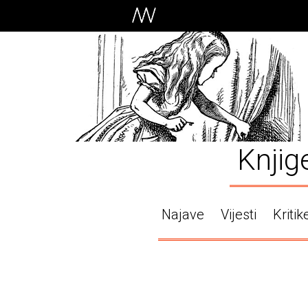
Knjig
Najave
Vijesti
Kritik