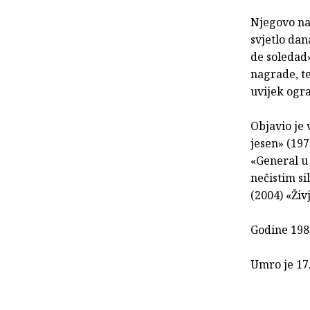
Njegovo naj
svjetlo da
de soledad
nagrade, te
uvijek ogra
Objavio je 
jesen» (197
«General u 
nečistim si
(2004) «Živj
Godine 198
Umro je 17.