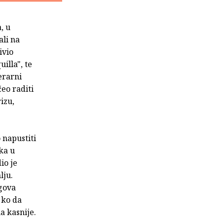
, u
ali na
ivio
illa", te
erarni
čeo raditi
izu,
 napustiti
ka u
io je
lju.
egova
 ko da
a kasnije.