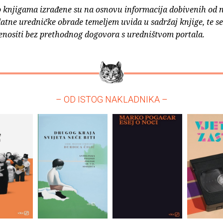
o knjigama izrađene su na osnovu informacija dobivenih od 
atne uredničke obrade temeljem uvida u sadržaj knjige, te s
enositi bez prethodnog dogovora s uredništvom portala.
– OD ISTOG NAKLADNIKA –