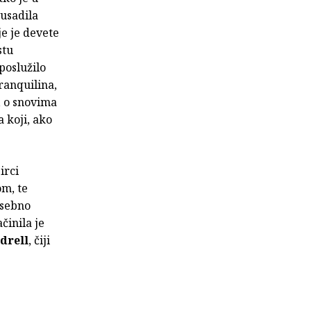
usadila
e je devete
stu
poslužilo
ranquilina,
 o snovima
 koji, ako
irci
om, te
osebno
činila je
drell
, čiji