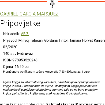
GABRIEL GARCIA MARQUEZ
Pripovijetke
Nakladnik:
V.B.Z.
Prijevod: Milivoj Telećan, Gordana Tintor, Tamara Horvat Kanjer
02/2020.
140 str., tvrdi uvez
ISBN 9789535202431
Cijena: 16.59 eur
Preračunato po fiksnom tečaju konverzije 7,53450 kuna za 1 euro
Cijene knjiga su informativnog karaktera, navodimo prvu cijenu po izlasku
knjige iz tiska. Preporučamo da cijene i dostupnost knjiga provjerite kod
nakladnika ili u knjižarama! Moderna vremena više se ne bave prodajom
knjiga, potražite ih u knjižarama, antikvarijatima ili u knjižnicama.
mbijski pisac i nobelovac
Gabriel García Márquez
nerije