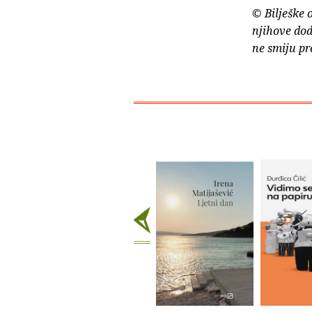
© Bilješke 
njihove dod
ne smiju pr