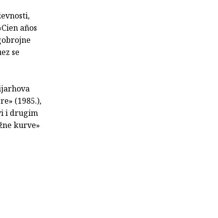
ževnosti,
«Cien años
ogobrojne
uez se
rijarhova
re» (1985.),
vi i drugim
užne kurve»