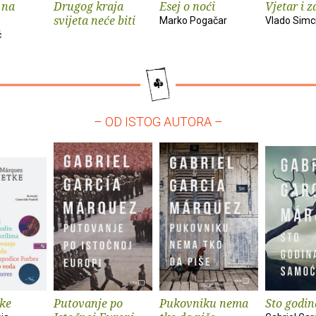
 na
Drugog kraja
Esej o noći
Vjetar i z
svijeta neće biti
Marko Pogačar
Vlado Simc
ć
– OD ISTOG AUTORA –
tke
Putovanje po
Pukovniku nema
Sto godi