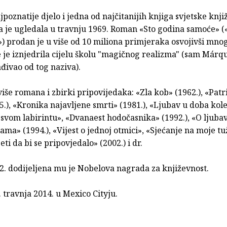
poznatije djelo i jedna od najčitanijih knjiga svjetske knji
na je ugledala u travnju 1969. Roman «Sto godina samoće» (
») prodan je u više od 10 miliona primjeraka osvojivši mn
 je iznjedrila cijelu školu "magičnog realizma" (sam Márq
đivao od tog naziva).
više romana i zbirki pripovijedaka: «Zla kob» (1962.), «Pat
5.), «Kronika najavljene smrti» (1981.), «Ljubav u doba kole
svom labirintu», «Dvanaest hodočasnika» (1992.), «O ljuba
lama» (1994.), «Vijest o jednoj otmici», «Sjećanje na moje t
eti da bi se pripovjedalo» (2002.) i dr.
2. dodijeljena mu je Nobelova nagrada za književnost.
 travnja 2014. u Mexico Cityju.