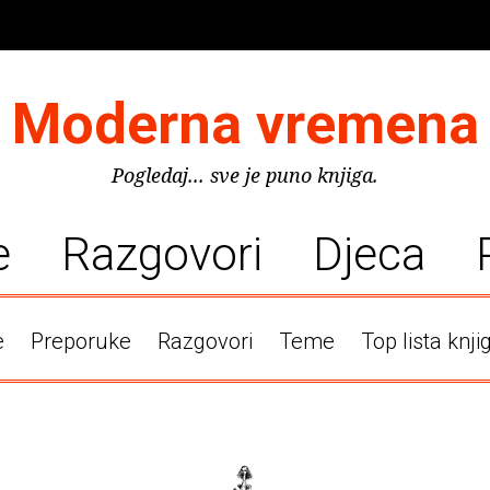
Moderna vremena
Pogledaj... sve je puno knjiga.
e
Razgovori
Djeca
e
Preporuke
Razgovori
Teme
Top lista knji