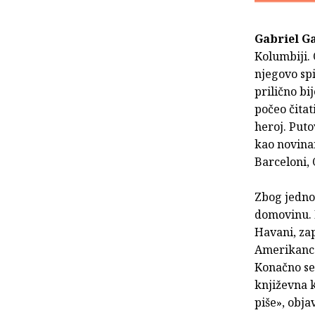
Gabriel G
Kolumbiji. 
njegovo spi
prilično bi
počeo čitat
heroj. Puto
kao novinar
Barceloni,
Zbog jednog
domovinu. 
Havani, zap
Amerikance
Konačno se 
književna 
piše», obja