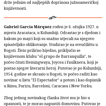
drže jednim od najljepših doprinosa južnoameričkoj
književnosti.
Gabriel García Márquez
rođen je 6. ožujka 1927. u
mjestu Aracataca, u Kolumbiji. Odrastao je s djedom i
bakom po majci koji su snažno utjecali na njegovo
spisateljsko oblikovanje. Studirao je na sveučilištu u
Bogoti. Živio prilično bijedno, priključio se
književnom klubu "el grupo de Barranquilla", te
počeo čitati Hemingwaya, Joycea i Faulknera, koji je
postao njegov literarni heroj. Putovao je po Kolumbiji,
1954. godine se skrasio u Bogoti, te počeo raditi kao
novinar u listu "El Espectador" a potom i kao dopisnik
u Rimu, Parizu, Barceloni, Caracasu i New Yorku.
Zbog jednog novinskog članka život mu je bio u
opasnosti, te je morao napustiti domovinu. Putovao je