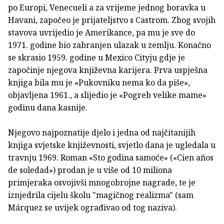
po Europi, Venecueli a za vrijeme jednog boravka u
Havani, započeo je prijateljstvo s Castrom. Zbog svojih
stavova uvrijedio je Amerikance, pa mu je sve do
1971. godine bio zabranjen ulazak u zemlju. Konačno
se skrasio 1959. godine u Mexico Cityju gdje je
započinje njegova književna karijera. Prva uspješna
knjiga bila mu je «Pukovniku nema ko da piše»,
objavljena 1961., a slijedio je «Pogreb velike mame»
godinu dana kasnije.
Njegovo najpoznatije djelo i jedna od najčitanijih
knjiga svjetske književnosti, svjetlo dana je ugledala u
travnju 1969. Roman «Sto godina samoće» («Cien años
de soledad») prodan je u više od 10 miliona
primjeraka osvojivši mnogobrojne nagrade, te je
iznjedrila cijelu školu "magičnog realizma" (sam
Márquez se uvijek ograđivao od tog naziva).