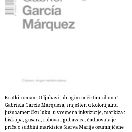
Kratki roman “O ljubavi i drugim nečistim silama”
Gabriela Garcíe Márqueza, smješten u kolonijalnu
južnoameričku luku, u vremena inkvizicije, markiza i
biskupa, gusara, robova i gubavaca, čudnovata je
priča o sudbini markizice Sierva Marije osumnjičene