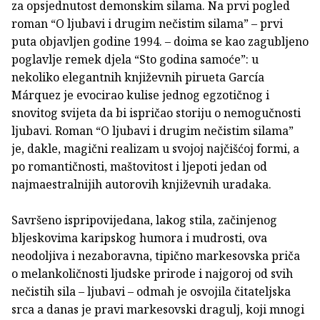
za opsjednutost demonskim silama. Na prvi pogled
roman “O ljubavi i drugim nečistim silama” – prvi
puta objavljen godine 1994. – doima se kao zagubljeno
poglavlje remek djela “Sto godina samoće”: u
nekoliko elegantnih književnih pirueta García
Márquez je evocirao kulise jednog egzotičnog i
snovitog svijeta da bi ispričao storiju o nemogučnosti
ljubavi. Roman “O ljubavi i drugim nečistim silama”
je, dakle, magični realizam u svojoj najčišćoj formi, a
po romantičnosti, maštovitost i ljepoti jedan od
najmaestralnijih autorovih književnih uradaka.
Savršeno ispripovijedana, lakog stila, začinjenog
bljeskovima karipskog humora i mudrosti, ova
neodoljiva i nezaboravna, tipično markesovska priča
o melankoličnosti ljudske prirode i najgoroj od svih
nečistih sila – ljubavi – odmah je osvojila čitateljska
srca a danas je pravi markesovski dragulj, koji mnogi