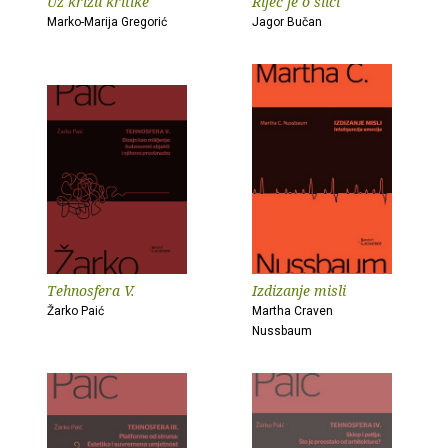
Uz krizu kritike
Riječ je o slici
Marko-Marija Gregorić
Jagor Bučan
Tehnosfera V.
Izdizanje misli
Žarko Paić
Martha Craven
Nussbaum