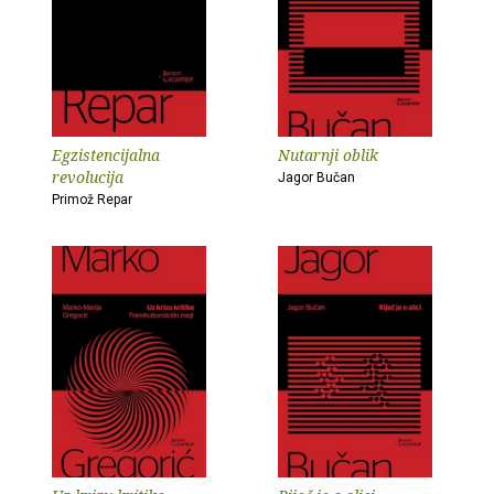
Egzistencijalna
Nutarnji oblik
revolucija
Jagor Bučan
Primož Repar