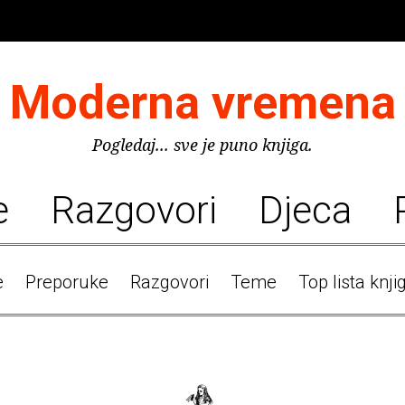
Moderna vremena
Pogledaj... sve je puno knjiga.
e
Razgovori
Djeca
e
Preporuke
Razgovori
Teme
Top lista knji