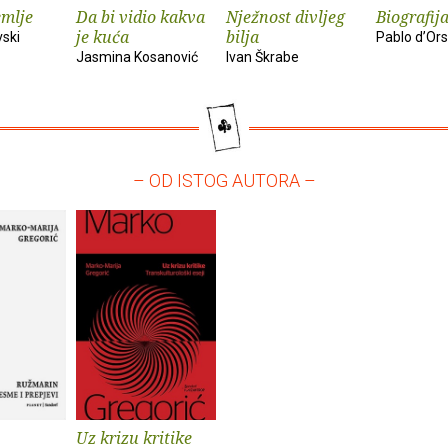
emlje
Da bi vidio kakva
Nježnost divljeg
Biografija
je kuća
bilja
vski
Pablo d’Ors
Jasmina Kosanović
Ivan Škrabe
– OD ISTOG AUTORA –
Uz krizu kritike