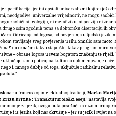
e i pacifikacija, jedini opstali univerzalizmi koji su još odr
mi, neodgodive 'univerzalne vrijednosti', ne mogu zaobići l
mogu zaobići ni teologiju, ni metafiziku, ni poeziju ni znano
šta drugo osim zgodnih tema za doktorsku disertaciju ili ob
itičara. Odricanje od logosa, od povjerenja u ljudski jezik, 
sobom stavljanje sveg povjerenja u silu. Smislio sam moto 
ima!' da označim takvo stajalište, takav program mirotvor
zivne – obrane logosa u svem bogatom značenju te riječi. 
 uključuje samo poticaj na kulturno oplemenjivanje i učen
 nego i, mnogo dublje od toga, uključuje radikalnu relativi
psoluta."
slonac u francuskoj intelektualnoj tradiciji,
Marko-Marij
 krizu kritike : Transkulturološki eseji"
nastavlja svoj
zanimanje za jezik, ovoga puta posežući za nizom primjera 
užuje i iz jezika koji nas okružuje – jer su jezik i svijet na