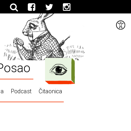
Posao
ga
Podcast
Čitaonica