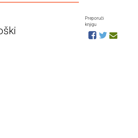
Preporuči
knjigu
oški