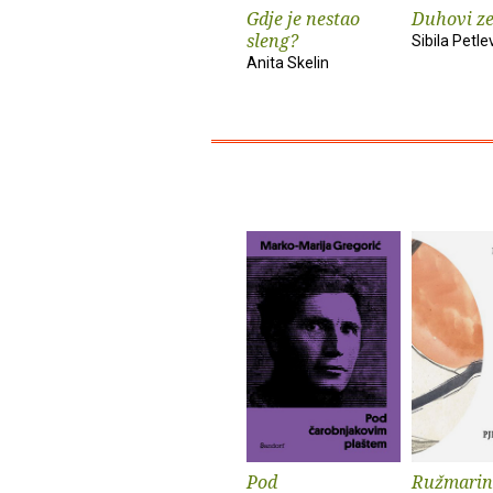
Gdje je nestao
Duhovi z
sleng?
Sibila Petle
Anita Skelin
Pod
Ružmarin