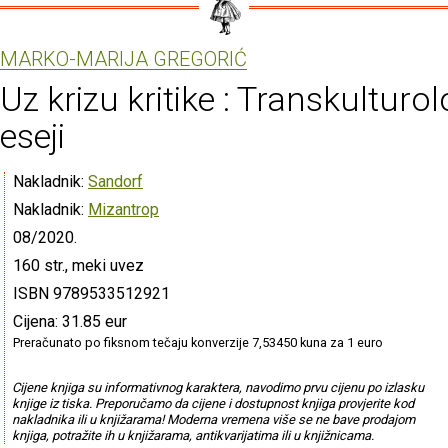
MARKO-MARIJA GREGORIĆ
Uz krizu kritike : Transkulturol
eseji
Nakladnik:
Sandorf
Nakladnik:
Mizantrop
08/2020.
160 str., meki uvez
ISBN 9789533512921
Cijena: 31.85 eur
Preračunato po fiksnom tečaju konverzije 7,53450 kuna za 1 euro
Cijene knjiga su informativnog karaktera, navodimo prvu cijenu po izlasku
knjige iz tiska. Preporučamo da cijene i dostupnost knjiga provjerite kod
nakladnika ili u knjižarama! Moderna vremena više se ne bave prodajom
knjiga, potražite ih u knjižarama, antikvarijatima ili u knjižnicama.