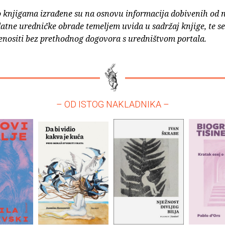
o knjigama izrađene su na osnovu informacija dobivenih od 
atne uredničke obrade temeljem uvida u sadržaj knjige, te s
enositi bez prethodnog dogovora s uredništvom portala.
– OD ISTOG NAKLADNIKA –