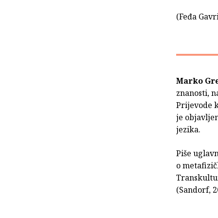
(Feđa Gavri
Marko Gre
znanosti, n
Prijevode k
je objavlje
jezika.
Piše uglavn
o metafizič
Transkultur
(Sandorf, 2