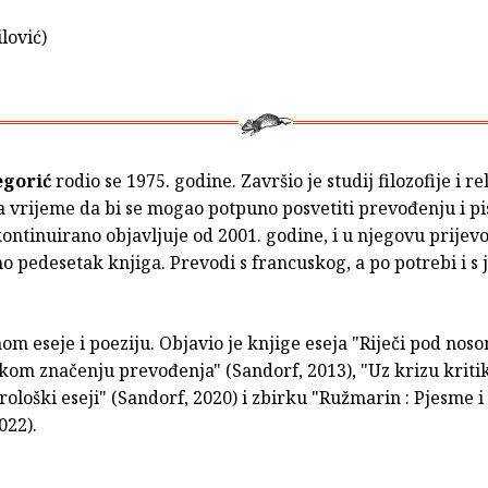
lović)
gorić
rodio se 1975. godine. Završio je studij filozofije i re
a vrijeme da bi se mogao potpuno posvetiti prevođenju i pi
ontinuirano objavljuje od 2001. godine, i u njegovu prije
no pedesetak knjiga. Prevodi s francuskog, a po potrebi i s 
om eseje i poeziju. Objavio je knjige eseja "Riječi pod noso
kom značenju prevođenja" (Sandorf, 2013), "Uz krizu kritik
ološki eseji" (Sandorf, 2020) i zbirku "Ružmarin : Pjesme i
022).