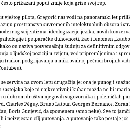
često prikazani poput zmije koja grize svoj rep.
t vještog pilota, Gregorić nas vodi na panoramski let pril
azuju prostranstva suvremenih intelektualnih obzora i str
odernog scijentizma, ideologizacije jezika, novih konzerv
psihologije i petparačke duhovnosti, kao i fenomen „kauboj
, kako on naziva posvemašnju žudnju za definitivnim odgo
anja o ljudskoj poziciji u svijetu, već pripremljenima i sp
u (nakon podgrijavanja u mikrovalnoj pećnici brojnih vide
Youtubeu).
se servira na ovom letu drugačija je: ona je punog i snažn
sastojaka koje ni najkreativniji kuhar možda ne bi upario
 u dobrom društvu njegovih sugovornika i polemičkih pa
rd, Charles Péguy, Bruno Latour, Georges Bernanos, Zoran 
ćan, Boris Gunjević, da spomenem samo neke). Sve to jamči
li i neizvjestan cilj putovanja. A putovanje tako postaje još
e.