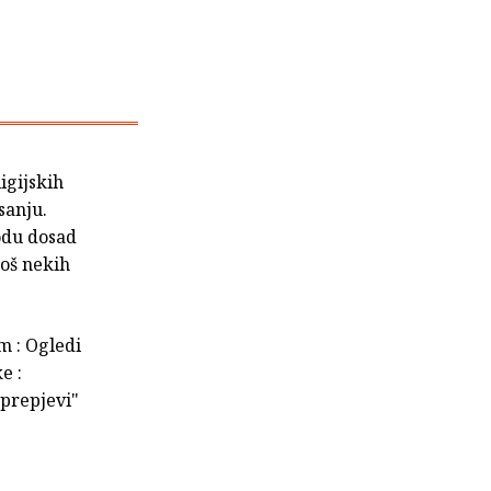
ligijskih
sanju.
vodu dosad
još nekih
m : Ogledi
e :
 prepjevi"