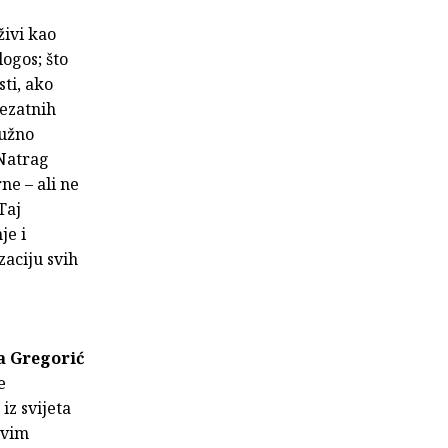
živi kao
ogos; što
sti, ako
vezatnih
nužno
'Natrag
ne – ali ne
Taj
je i
zaciju svih
a Gregorić
e
iz svijeta
 ovim