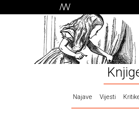
Knjig
Najave
Vijesti
Kritik