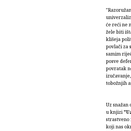
"Razoružanj
univerzaliz
će reći ne 
žele biti i
klišeja pol
povlači za 
samim riječ
posve defen
povratak ne
izučavanje,
tobožnjih a
Uz snažan o
u knjizi
"Uz
strastveno 
koji nas okr