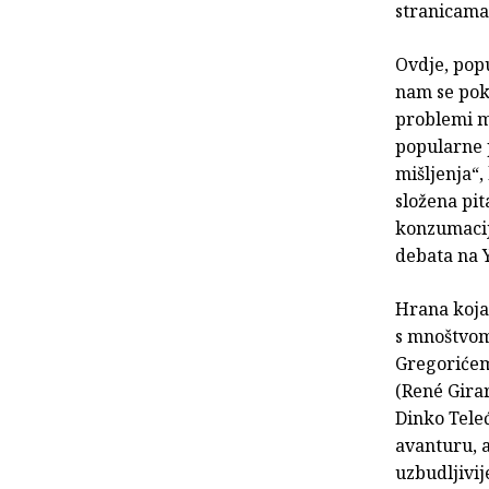
stranicama 
Ovdje, popu
nam se pok
problemi m
popularne 
mišljenja“
složena pit
konzumacij
debata na 
Hrana koja 
s mnoštvom 
Gregorićem
(René Gira
Dinko Tele
avanturu, a
uzbudljivij