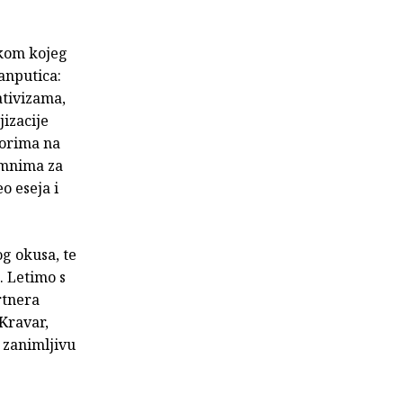
ikom kojeg
anputica:
ativizama,
izacije
vorima na
remnima za
o eseja i
og okusa, te
. Letimo s
rtnera
Kravar,
 zanimljivu