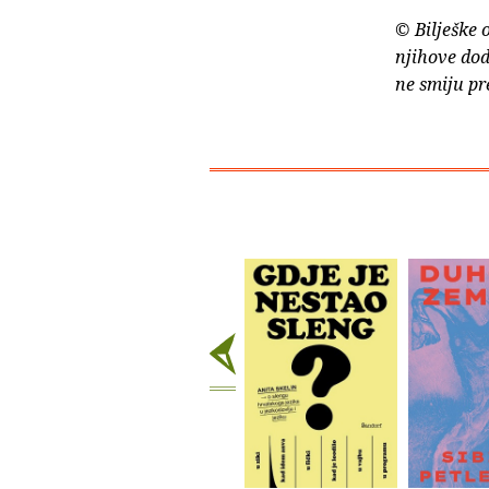
© Bilješke 
njihove dod
ne smiju pr