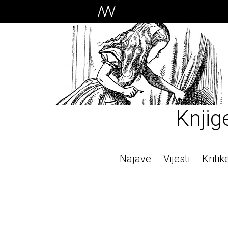
Knjig
Najave
Vijesti
Kritik