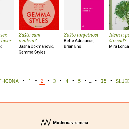
ser,
Zašto sam
Zašto umjetnost
Idem u pe
 biser
ovakva?
što sad?
Bette Adriaanse,
ić
Jasna Dokmanović,
Brian Eno
Mira Lonča
Gemma Styles
THODNA
1
2
3
4
5
…
35
SLJE
Moderna vremena