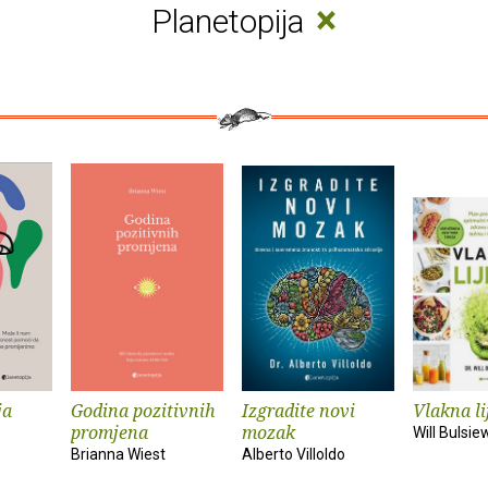
×
Planetopija
ja
Godina pozitivnih
Izgradite novi
Vlakna li
promjena
mozak
Will Bulsie
Brianna Wiest
Alberto Villoldo