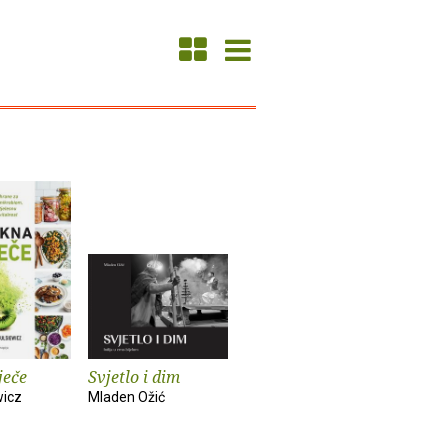
ječe
Svjetlo i dim
wicz
Mladen Ožić