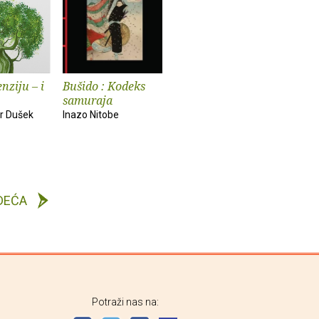
nziju – i
Bušido : Kodeks
samuraja
r Dušek
Inazo Nitobe
DEĆA
Potraži nas na: