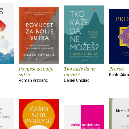
Povijest za bolje
Tko kaže da ne
Prorok
sutra
možeš?
Kahlil Gibr
Roman Krznaric
Daniel Chidiac