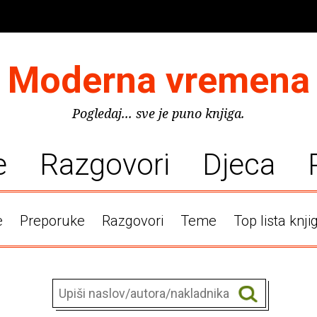
Moderna vremena
Pogledaj... sve je puno knjiga.
e
Razgovori
Djeca
e
Preporuke
Razgovori
Teme
Top lista knji