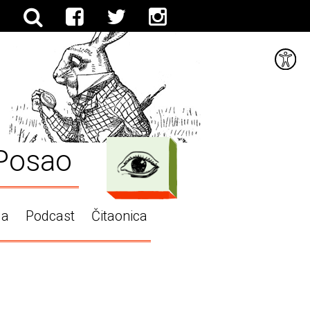
Posao
ga
Podcast
Čitaonica