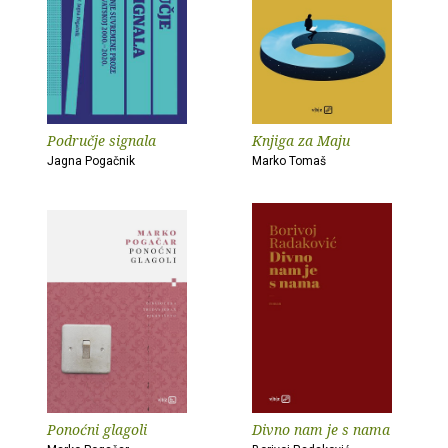
Područje signala
Knjiga za Maju
Jagna Pogačnik
Marko Tomaš
Ponoćni glagoli
Divno nam je s nama