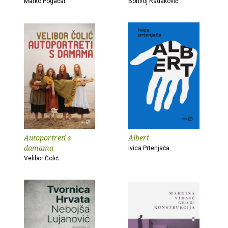
Marko Pogačar
Borivoj Radaković
Autoportreti s
Albert
damama
Ivica Prtenjača
Velibor Čolić