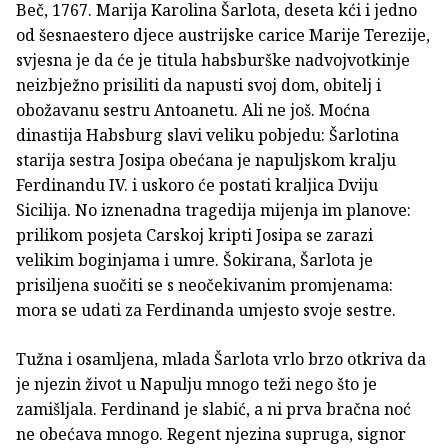
Beč, 1767. Marija Karolina Šarlota, deseta kći i jedno
od šesnaestero djece austrijske carice Marije Terezije,
svjesna je da će je titula habsburške nadvojvotkinje
neizbježno prisiliti da napusti svoj dom, obitelj i
obožavanu sestru Antoanetu. Ali ne još. Moćna
dinastija Habsburg slavi veliku pobjedu: Šarlotina
starija sestra Josipa obećana je napuljskom kralju
Ferdinandu IV. i uskoro će postati kraljica Dviju
Sicilija. No iznenadna tragedija mijenja im planove:
prilikom posjeta Carskoj kripti Josipa se zarazi
velikim boginjama i umre. Šokirana, Šarlota je
prisiljena suočiti se s neočekivanim promjenama:
mora se udati za Ferdinanda umjesto svoje sestre.
Tužna i osamljena, mlada Šarlota vrlo brzo otkriva da
je njezin život u Napulju mnogo teži nego što je
zamišljala. Ferdinand je slabić, a ni prva bračna noć
ne obećava mnogo. Regent njezina supruga, signor