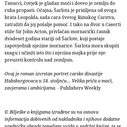
Tanucci, čovjek je gladan moći i doveo je zemlju do
ruba propasti. Očajna, Šarlota je prisiljena od svoga
brata Leopolda, sada cara Svetog Rimskog Carstva,
zatražiti da joj pošalje pomoć. I tako na dvor u Caserti
stiže Sir John Acton, privlačan mornarički časnik
dvadeset godina stariji od Šarlote, koji postaje
zapovjednik njezine mornarice. Šarlota mora skupiti
snagu i učiniti isto što i njezina majka prije nje:
preuzeti kontrolu nad zemljom.
Ovaj je roman izvrstan portret carske dinastije
Habsburgovaca u 18. stoljeću… Velika priča o moći,
zavjerama i ambicijama.
- Publishers Weekly
© Bilješke o knjigama izrađene su na osnovu
informacija dobivenih od nakladnika i njihove dodatne
uredničke obrade temeljem uvida u sadržaj knjige, te se