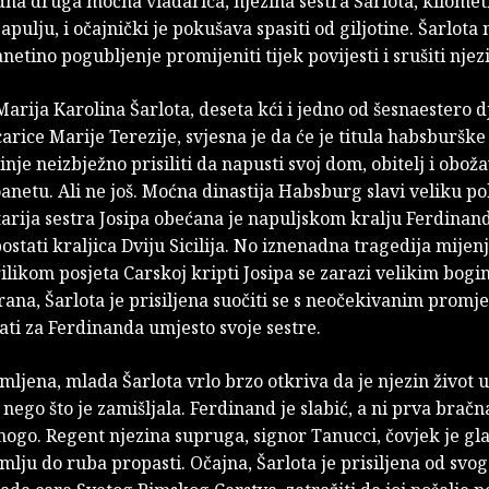
edna druga moćna vladarica, njezina sestra Šarlota, kilomet
apulju, i očajnički je pokušava spasiti od giljotine. Šarlota 
netino pogubljenje promijeniti tijek povijesti i srušiti njez
Marija Karolina Šarlota, deseta kći i jedno od šesnaestero d
carice Marije Terezije, svjesna je da će je titula habsburške
nje neizbježno prisiliti da napusti svoj dom, obitelj i obož
anetu. Ali ne još. Moćna dinastija Habsburg slavi veliku p
tarija sestra Josipa obećana je napuljskom kralju Ferdinandu
ostati kraljica Dviju Sicilija. No iznenadna tragedija mijen
ilikom posjeta Carskoj kripti Josipa se zarazi velikim bogi
ana, Šarlota je prisiljena suočiti se s neočekivanim prom
ti za Ferdinanda umjesto svoje sestre.
mljena, mlada Šarlota vrlo brzo otkriva da je njezin život 
nego što je zamišljala. Ferdinand je slabić, a ni prva bračn
ogo. Regent njezina supruga, signor Tanucci, čovjek je gl
mlju do ruba propasti. Očajna, Šarlota je prisiljena od svo