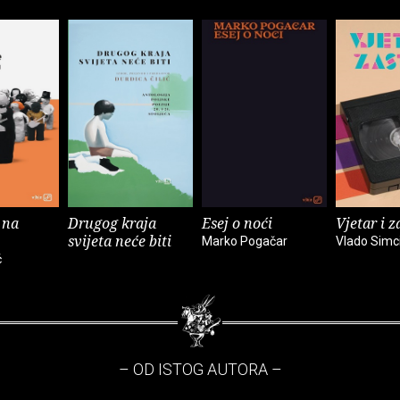
 na
Drugog kraja
Esej o noći
Vjetar i z
svijeta neće biti
Marko Pogačar
Vlado Simc
ć
– OD ISTOG AUTORA –