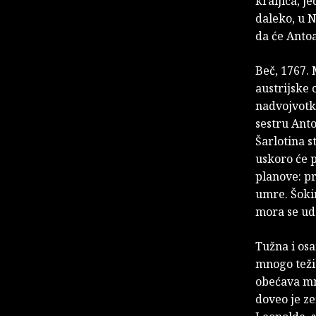
kraljica, j
daleko, u N
da će Antoa
Beč, 1767. 
austrijske 
nadvojvotki
sestru Anto
Šarlotina s
uskoro će p
planove: pr
umre. Šokir
mora se uda
Tužna i osa
mnogo teži 
obećava mn
doveo je ze