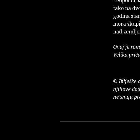
Leopolda, s
tako na dvo
godina star
mora skupit
nad zemljo
Ovaj je rom
Velika prič
© Bilješke 
njihove dod
ne smiju pr