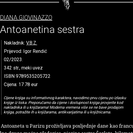
DIANA GIOVINAZZO
Antoanetina sestra
Nakladnik:
V.B.Z.
Prijevod: Igor Rendić
02/2023.
342 str., meki uvez
ISBN 9789535205722
Cijena: 17.78 eur
Cijene knjiga su informativnog karaktera, navodimo prvu cijenu po izlasku
knjige iz tiska. Preporučamo da cijene i dostupnost knjiga provjerite kod
nakladnika ili u knjižarama! Moderna vremena više se ne bave prodajom
knjiga, potražite ih u knjižarama, antikvarijatima ili u knjižnicama.
 Antoaneta u Parizu proživljava posljednje dane kao franc