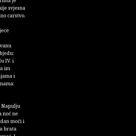
rima je
nije svjesna
ino carstvo.
jece
avanu
objedu:
 IV. i
ja im
njama i
jenama:
u Napulju
a noć ne
adan moći i
ga brata