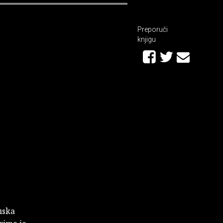
Preporuči
knjigu
uska