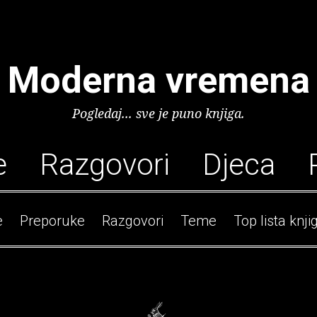
Moderna vremena
Pogledaj... sve je puno knjiga.
e
Razgovori
Djeca
e
Preporuke
Razgovori
Teme
Top lista knji