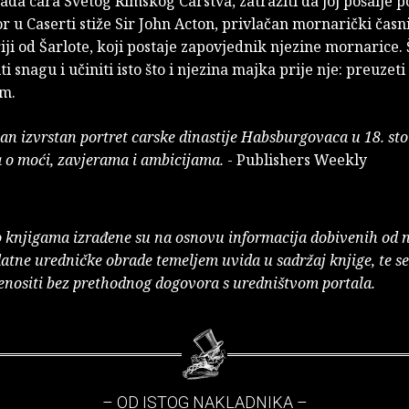
ada cara Svetog Rimskog Carstva, zatražiti da joj pošalje p
r u Caserti stiže Sir John Acton, privlačan mornarički čas
iji od Šarlote, koji postaje zapovjednik njezine mornarice. 
i snagu i učiniti isto što i njezina majka prije nje: preuzet
m.
an izvrstan portret carske dinastije Habsburgovaca u 18. st
a o moći, zavjerama i ambicijama.
- Publishers Weekly
o knjigama izrađene su na osnovu informacija dobivenih od 
atne uredničke obrade temeljem uvida u sadržaj knjige, te s
enositi bez prethodnog dogovora s uredništvom portala.
– OD ISTOG NAKLADNIKA –