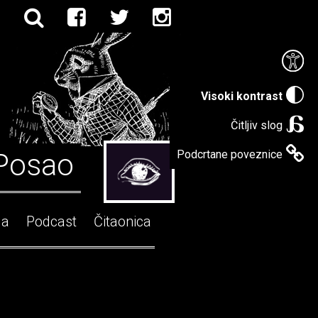
Visoki kontrast
Čitljiv slog
Posao
Podcrtane poveznice
ga
Podcast
Čitaonica