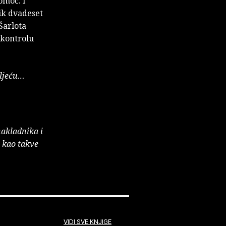
omoć. I
nik dvadeset
Šarlota
i kontrolu
oljeću…
nakladnika i
e kao takve
VIDI SVE KNJIGE