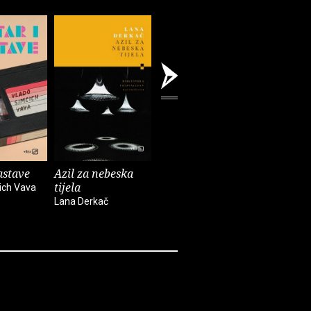
astave
Azil za nebeska
Chinook
Spiderm
tijela
ich Vava
Bekim Sejranović
Zoran Feri
Lana Derkač