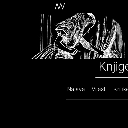
Knjig
Najave
Vijesti
Kritik