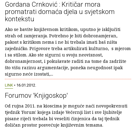
Gordana Crnković : Kritičar mora
promatrati domaća djela u svjetskom
kontekstu
Ako se bavite književnom kritikom, uputno je isključiti
strah od zamjeranja. Potrebno je biti dobronamjeran,
pakost s kritikom nema i ne bi trebala imati baš ništa
zajedničko. Prigovore treba artikulirati kulturno, s mjerom
i sa stilom. Ako ste sigurni u svoju neovisnost,
dobronamjernost, i pokušavate raditi na tome da zadržite
što višu razinu argumentacije, poneka neugodnost ipak
sigurno neće izostati,...
LINK
• 16.01.2012.
Forumov 'Knjigoskop'
Od rujna 2011. na kioscima je moguće naći novopokrenuti
tjednik 'Forum' kojega izdaje Večernji list i sve ljubitelje
pisane riječi trebala bi veseliti činjenica da taj tjednik
doličan prostor posvećuje književnim temama.