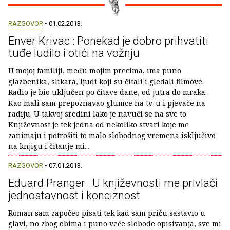
RAZGOVOR
• 01.02.2013.
Enver Krivac : Ponekad je dobro prihvatiti
tuđe ludilo i otići na vožnju
U mojoj familiji, među mojim precima, ima puno
glazbenika, slikara, ljudi koji su čitali i gledali filmove.
Radio je bio uključen po čitave dane, od jutra do mraka.
Kao mali sam prepoznavao glumce na tv-u i pjevače na
radiju. U takvoj sredini lako je navući se na sve to.
Književnost je tek jedna od nekoliko stvari koje me
zanimaju i potrošiti to malo slobodnog vremena isključivo
na knjigu i čitanje mi...
RAZGOVOR
• 07.01.2013.
Eduard Pranger : U književnosti me privlači
jednostavnost i konciznost
Roman sam započeo pisati tek kad sam priču sastavio u
glavi, no zbog obima i puno veće slobode opisivanja, sve mi