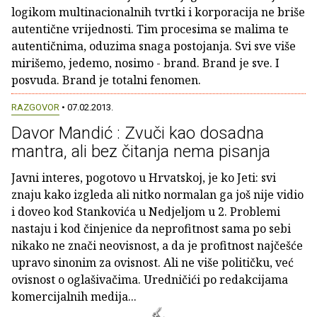
logikom multinacionalnih tvrtki i korporacija ne briše
autentične vrijednosti. Tim procesima se malima te
autentičnima, oduzima snaga postojanja. Svi sve više
mirišemo, jedemo, nosimo - brand. Brand je sve. I
posvuda. Brand je totalni fenomen.
RAZGOVOR
• 07.02.2013.
Davor Mandić : Zvuči kao dosadna
mantra, ali bez čitanja nema pisanja
Javni interes, pogotovo u Hrvatskoj, je ko Jeti: svi
znaju kako izgleda ali nitko normalan ga još nije vidio
i doveo kod Stankovića u Nedjeljom u 2. Problemi
nastaju i kod činjenice da neprofitnost sama po sebi
nikako ne znači neovisnost, a da je profitnost najčešće
upravo sinonim za ovisnost. Ali ne više političku, već
ovisnost o oglašivačima. Uredničići po redakcijama
komercijalnih medija...