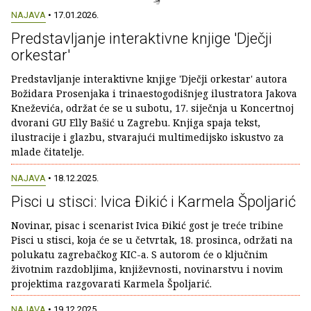
NAJAVA
• 17.01.2026.
Predstavljanje interaktivne knjige 'Dječji
orkestar'
Predstavljanje interaktivne knjige 'Dječji orkestar' autora
Božidara Prosenjaka i trinaestogodišnjeg ilustratora Jakova
Kneževića, održat će se u subotu, 17. siječnja u Koncertnoj
dvorani GU Elly Bašić u Zagrebu. Knjiga spaja tekst,
ilustracije i glazbu, stvarajući multimedijsko iskustvo za
mlade čitatelje.
NAJAVA
• 18.12.2025.
Pisci u stisci: Ivica Đikić i Karmela Špoljarić
Novinar, pisac i scenarist Ivica Đikić gost je treće tribine
Pisci u stisci, koja će se u četvrtak, 18. prosinca, održati na
polukatu zagrebačkog KIC-a. S autorom će o ključnim
životnim razdobljima, književnosti, novinarstvu i novim
projektima razgovarati Karmela Špoljarić.
NAJAVA
• 19.12.2025.