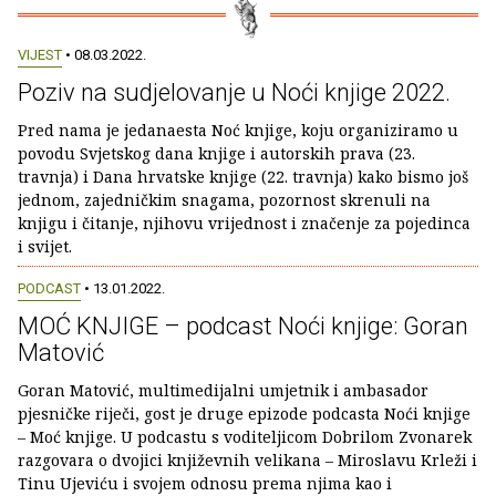
VIJEST
• 08.03.2022.
Poziv na sudjelovanje u Noći knjige 2022.
Pred nama je jedanaesta Noć knjige, koju organiziramo u
povodu Svjetskog dana knjige i autorskih prava (23.
travnja) i Dana hrvatske knjige (22. travnja) kako bismo još
jednom, zajedničkim snagama, pozornost skrenuli na
knjigu i čitanje, njihovu vrijednost i značenje za pojedinca
i svijet.
PODCAST
• 13.01.2022.
MOĆ KNJIGE – podcast Noći knjige: Goran
Matović
Goran Matović, multimedijalni umjetnik i ambasador
pjesničke riječi, gost je druge epizode podcasta Noći knjige
– Moć knjige. U podcastu s voditeljicom Dobrilom Zvonarek
razgovara o dvojici književnih velikana – Miroslavu Krleži i
Tinu Ujeviću i svojem odnosu prema njima kao i