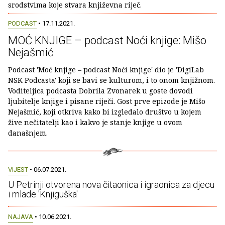
srodstvima koje stvara književna riječ.
PODCAST
• 17.11.2021.
MOĆ KNJIGE – podcast Noći knjige: Mišo
Nejašmić
Podcast 'Moć knjige – podcast Noći knjige' dio je 'DigiLab
NSK Podcasta' koji se bavi se kulturom, i to onom knjižnom.
Voditeljica podcasta Dobrila Zvonarek u goste dovodi
ljubitelje knjige i pisane riječi. Gost prve epizode je Mišo
Nejašmić, koji otkriva kako bi izgledalo društvo u kojem
žive nečitatelji kao i kakvo je stanje knjige u ovom
današnjem.
VIJEST
• 06.07.2021.
U Petrinji otvorena nova čitaonica i igraonica za djecu
i mlade 'Knjiguška'
NAJAVA
• 10.06.2021.