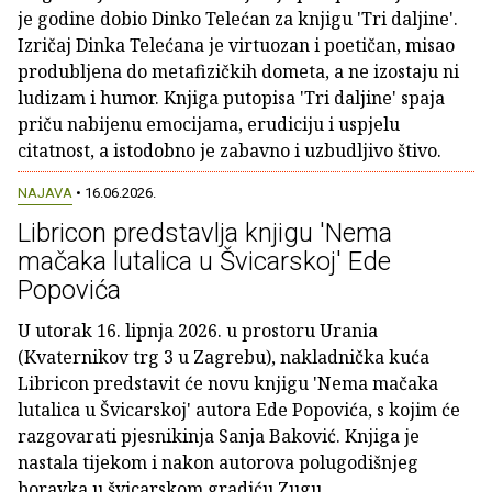
je godine dobio Dinko Telećan za knjigu 'Tri daljine'.
Izričaj Dinka Telećana je virtuozan i poetičan, misao
produbljena do metafizičkih dometa, a ne izostaju ni
ludizam i humor. Knjiga putopisa 'Tri daljine' spaja
priču nabijenu emocijama, erudiciju i uspjelu
citatnost, a istodobno je zabavno i uzbudljivo štivo.
NAJAVA
• 16.06.2026.
Libricon predstavlja knjigu 'Nema
mačaka lutalica u Švicarskoj' Ede
Popovića
U utorak 16. lipnja 2026. u prostoru Urania
(Kvaternikov trg 3 u Zagrebu), nakladnička kuća
Libricon predstavit će novu knjigu 'Nema mačaka
lutalica u Švicarskoj' autora Ede Popovića, s kojim će
razgovarati pjesnikinja Sanja Baković. Knjiga je
nastala tijekom i nakon autorova polugodišnjeg
boravka u švicarskom gradiću Zugu.