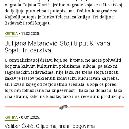
nagrada 'Dijana Klarić', jedine nagrade koja se u Hrvatskoj
dodjeljuje putnicima i putopiscima. Dobitnik nagrade za
Najbolji putopis je Dinko Telećan za knjigu 'Tri daljine'
(izdavač: Profil knjiga).
KRITIKA
• 11.02.2025.
Julijana Matanović: Stoji ti put & Ivana
Šojat: Tri carstva
U centraliziranoj državi koja se, k tome, ne može pohvaliti
bog zna kakvim kulturnim politikama, nikom, pa tako ni
zagrebačkim izdavačima, nije lako. Ne treba stoga isticati
kakav je izazov pokrenuti izdavačku kuću izvan Zagreba,
ali i izvan kojeg od regionalnih središta, a koja će pored
toga biti fokusirana na književnost – kako na domaću, tako
i na stranu; kako na klasike, tako i na recentnu produkciju.
KRITIKA
• 07.01.2025.
Velibor Čolić : O ljudima, hrani i bogovima