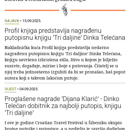
NAJAVA
• 15.09.2025.
Profil knjiga predstavlja nagrađenu
putopisnu knjigu 'Tri daljine' Dinka Telećana
Nakladnička kuća Profil knjiga predstavlja nedavno
nagrađenu putopisnu knjigu 'Tri daljine' Dinka Telećana,
knjigu savršeno izbrušena stila, štivo u kojem je bilježio
susrete, događaje, mirise i boje s putovanja. Čitatelj se u
njoj treba jednostavno izgubiti da bi se pronašao, baš poput
autora koji s takvom lakoćom putuje.
VIJEST
• 04.09.2025.
Proglašene nagrade 'Dijana Klarić' - Dinko
Telećan dobitnik za najbolji putopis, knjigu
'Tri daljine'
I ove je godine Croatian Travel Festival u Šibeniku okupio
brojne putnike i putopisce, a u nedjelju je završio dodjelom