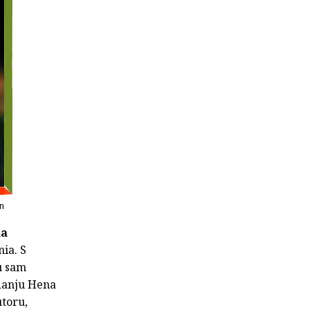
n
la
nia. S
u sam
danju Hena
utoru,