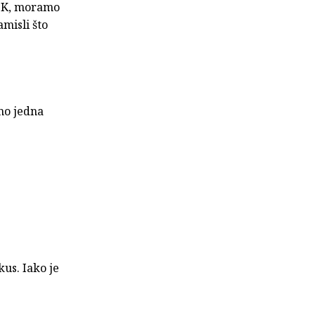
 „OK, moramo
amisli što
amo jedna
kus. Iako je