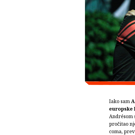
Iako sam
A
europske 
Andrésom s
pročitao n
coma, prev