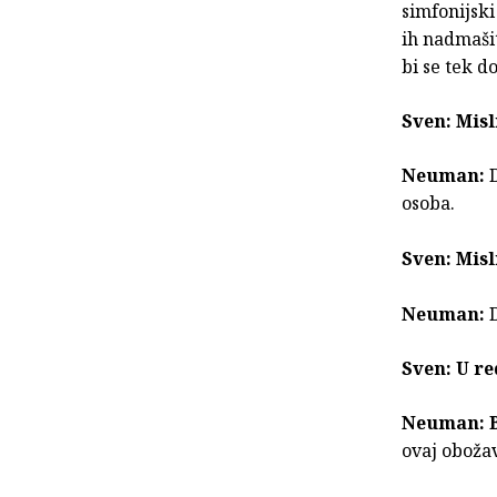
simfonijski
ih nadmašiti
bi se tek do
Sven: Misl
Neuman:
osoba.
Sven: Misl
Neuman:
Sven: U r
Neuman: 
ovaj oboža