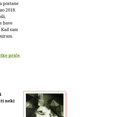
da postane
ao 2018.
li,
se bave
. Kad sam
juiram.
tke priče
.
i
ti neki