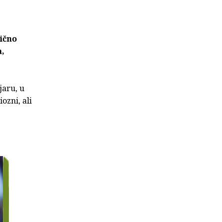
tično
a,
jaru, u
ozni, ali