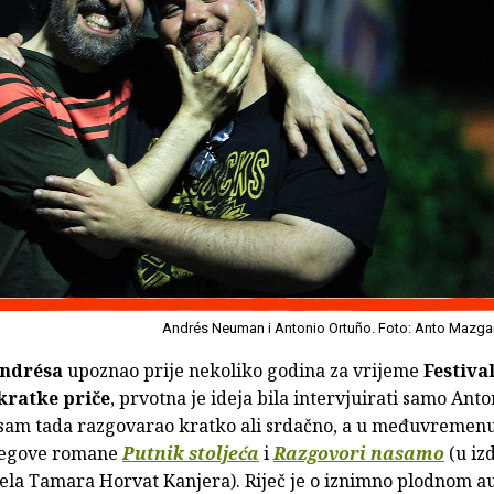
Andrés Neuman i Antonio Ortuño. Foto: Anto Mazga
ndrésa
upoznao prije nekoliko godina za vrijeme
Festiva
kratke priče
, prvotna je ideja bila intervjuirati samo Anto
am tada razgovarao kratko ali srdačno, a u međuvremen
jegove romane
Putnik stoljeća
i
Razgovori nasamo
(u iz
ela Tamara Horvat Kanjera). Riječ je o iznimno plodnom a