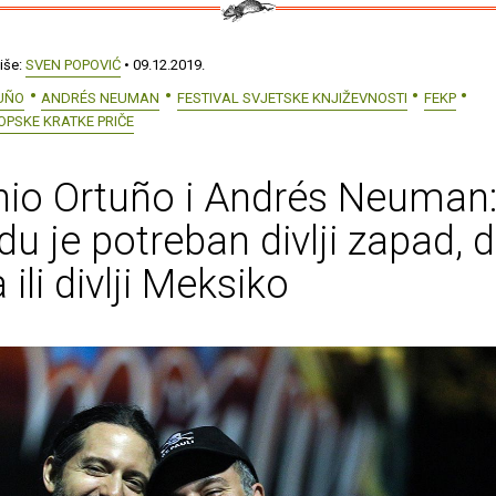
iše:
SVEN POPOVIĆ
• 09.12.2019.
UÑO
ANDRÉS NEUMAN
FESTIVAL SVJETSKE KNJIŽEVNOSTI
FEKP
OPSKE KRATKE PRIČE
nio Ortuño i Andrés Neuman
u je potreban divlji zapad, di
 ili divlji Meksiko