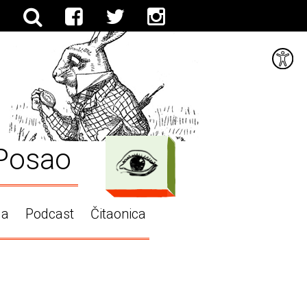
Posao
ga
Podcast
Čitaonica