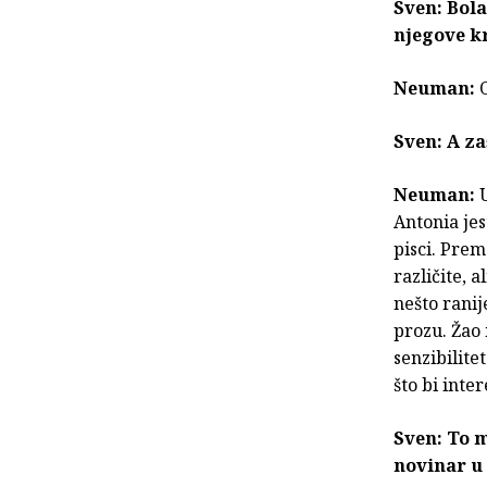
Sven: Bol
njegove k
Neuman:
Sven: A za
Neuman:
U
Antonia jes
pisci. Pre
različite, 
nešto ranij
prozu. Žao 
senzibilite
što bi inte
Sven: To m
novinar u 