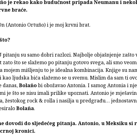
año je rekao kako budućnost pripada Neumanu i nekol
rvne braće.
On (Antonio Ortuño) i je moj krvni brat.
što?
 pitanju su samo dobri razlozi. Najbolje objašnjenje zašto 
t zato što se slažemo po pitanju gotovo svega, ali smo veoma
ma mojem mišljenju to je idealna kombinacija. Knjige su n
ali kao ljudska bića slažemo se u svemu. Mislim da sam ti ov
e danas,
Bolaño
bi obožavao Antonia. I samog Antonia i nj
mi je što se nisu imali prilike upoznati. Antonio je mješavi
ta, žestokog rock & rolla i nasilja u predgrađu… jednostav
resiralo
Bolaña
.
e dovodi do sljedećeg pitanja. Antonio, u Meksiku si 
crnoj kronici.