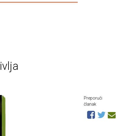
:
vlja
Preporuči
članak