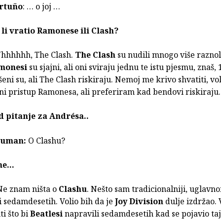
rtuño
: … o joj …
 li vratio Ramonese ili Clash?
hhhhhh, The Clash.
The Clash
su nudili mnogo više raznol
monesi
su sjajni, ali oni sviraju jednu te istu pjesmu, znaš, 1
eni su, ali The Clash riskiraju. Nemoj me krivo shvatiti, vo
ni pristup Ramonesa, ali preferiram kad bendovi riskiraju
d pitanje za Andrésa..
euman:
O Clashu?
 ne…
Ne znam ništa o
Clashu
. Nešto sam tradicionalniji, uglavn
i sedamdesetih. Volio bih da je
Joy Division
dulje izdržao. 
i što bi
Beatlesi
napravili sedamdesetih kad se pojavio taj 