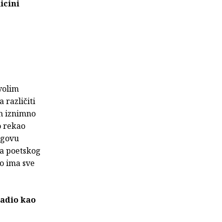
icini
volim
 različiti
am iznimno
o rekao
egovu
na poetskog
no ima sve
radio kao