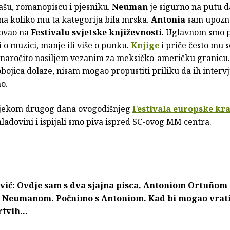
ašu, romanopiscu i pjesniku.
Neuman
je sigurno na putu 
ma koliko mu ta kategorija bila mrska.
Antonia
sam upozn
tovao na
Festivalu svjetske književnosti
. Uglavnom smo pi
 o muzici, manje ili više o punku.
Knjige
i priče često mu 
a naročito nasiljem vezanim za meksičko-američku granicu
bojica dolaze, nisam mogao propustiti priliku da ih interv
o.
tijekom drugog dana ovogodišnjeg
Festivala europske kra
hladovini i ispijali smo piva ispred SC-ovog MM centra.
vić: Ovdje sam s dva sjajna pisca, Antoniom Ortuñom 
Neumanom. Počnimo s Antoniom. Kad bi mogao vrati
rtvih…