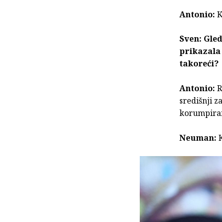
Antonio:
K
Sven: Gleda
prikazala 
takoreći?
Antonio:
R
središnji z
korumpiran
Neuman: