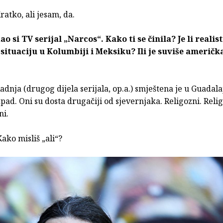
ratko, ali jesam, da.
o si TV serijal „Narcos“. Kako ti se činila? Je li realis
situaciju u Kolumbiji i Meksiku? Ili je suviše američk
adnja (drugog dijela serijala, op.a.) smještena je u Guadala
apad. Oni su dosta drugačiji od sjevernjaka. Religozni. Religi
i.
Kako misliš „ali“?