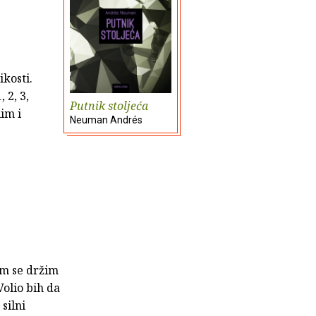
ikosti.
, 2, 3,
Putnik stoljeća
lim i
Neuman Andrés
.
om se držim
Volio bih da
silni