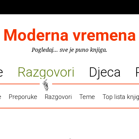
Moderna vremena
Pogledaj... sve je puno knjiga.
e
Razgovori
Djeca
e
Preporuke
Razgovori
Teme
Top lista knji