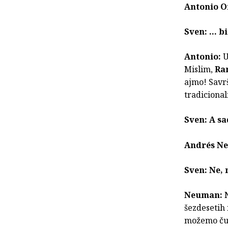
Antonio O
Sven: … bi
Antonio:
U
Mislim,
Ra
ajmo! Savrš
tradicional
Sven: A sa
Andrés N
Sven: Ne,
Neuman:
šezdesetih 
možemo čut