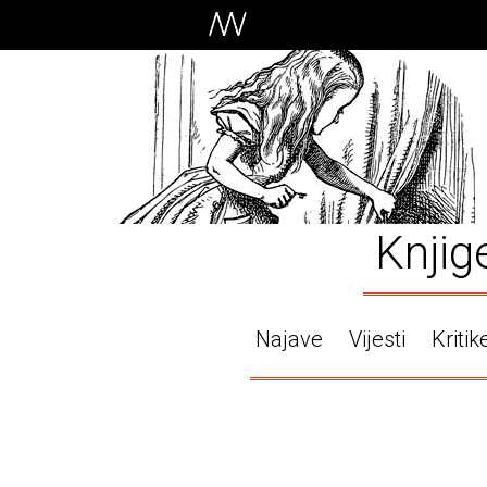
Knjig
Najave
Vijesti
Kritik