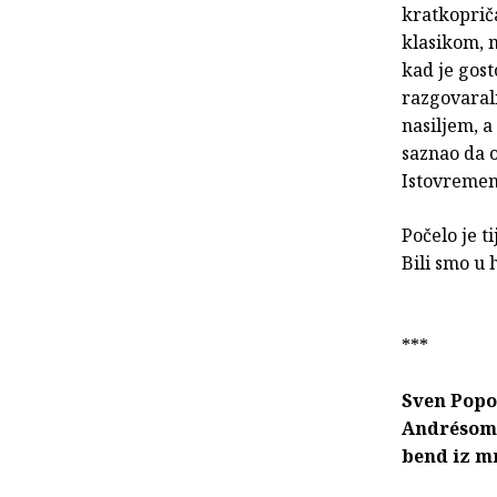
kratkoprič
klasikom, 
kad je gos
razgovarali
nasiljem, 
saznao da o
Istovremen
Počelo je 
Bili smo u 
***
Sven Popo
Andrésom 
bend iz m