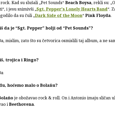
 rock. Kad su slušali „Pet Sounds“
Beach Boysa
, rekli su:
“, i jesu snimivši „
Sgt. Pepper's Lonely Hearts Band
“. Z
godilo da su čuli „
Dark Side of the Moon
“
Pink Floyda
.
iš da je “Sgt. Pepper” bolji od “Pet Sounds”?
Da, mislim, zato što su četvorica osmislili taj album, a ne s
iš, trojica i Ringo?
Da
edu, hoćemo malo o Bolañu?
Bolaño
je obožavao rock & roll. On i Antonio imaju sličan u
vao i
Beethovena
.