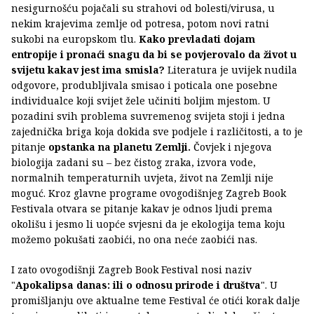
nesigurnošću pojačali su strahovi od bolesti/virusa, u
nekim krajevima zemlje od potresa, potom novi ratni
sukobi na europskom tlu.
Kako prevladati dojam
entropije i pronaći snagu da bi se povjerovalo da život u
svijetu kakav jest ima smisla?
Literatura je uvijek nudila
odgovore, produbljivala smisao i poticala one posebne
individualce koji svijet žele učiniti boljim mjestom. U
pozadini svih problema suvremenog svijeta stoji i jedna
zajednička briga koja dokida sve podjele i različitosti, a to je
pitanje
opstanka na planetu Zemlji.
Čovjek i njegova
biologija zadani su – bez čistog zraka, izvora vode,
normalnih temperaturnih uvjeta, život na Zemlji nije
moguć. Kroz glavne programe ovogodišnjeg Zagreb Book
Festivala otvara se pitanje kakav je odnos ljudi prema
okolišu i jesmo li uopće svjesni da je ekologija tema koju
možemo pokušati zaobići, no ona neće zaobići nas.
I zato ovogodišnji Zagreb Book Festival nosi naziv
"
Apokalipsa danas: ili o odnosu prirode i društva
". U
promišljanju ove aktualne teme Festival će otići korak dalje