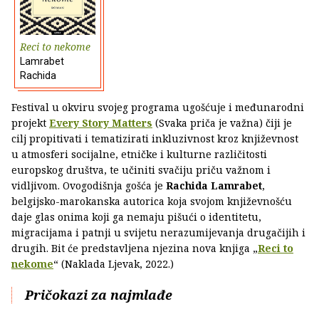
Reci to nekome
Lamrabet
Rachida
Festival u okviru svojeg programa ugošćuje i međunarodni
projekt
Every Story Matters
(Svaka priča je važna) čiji je
cilj propitivati i tematizirati inkluzivnost kroz književnost
u atmosferi socijalne, etničke i kulturne različitosti
europskog društva, te učiniti svačiju priču važnom i
vidljivom. Ovogodišnja gošća je
Rachida Lamrabet
,
belgijsko-marokanska autorica koja svojom književnošću
daje glas onima koji ga nemaju pišući o identitetu,
migracijama i patnji u svijetu nerazumijevanja drugačijih i
drugih. Bit će predstavljena njezina nova knjiga „
Reci to
nekome
“ (Naklada Ljevak, 2022.)
Pričokazi za najmlađe