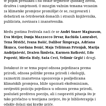
te pojam preslikati i na ostale segmente ljudskog života,
društva i umjetnosti. O mnogim važnim temama vezanim
za klimatske promjene promišljat će se, razgovarati i
debatirati sa četrdesetak domaćih i stranih književnika,
publicista, novinara i znanstvenika.
Među gostima Festivala naći će se
Andri Snaer Magnason,
Eva Meijer, Dunja Mazzocco Drvar, Rachida Lamrabet,
Tena Štivičić, Ivana Bašić, Dalibor Šimpraga, Adriana
Škunca, Gordana Benić, Maja Telišman Prtenjak, Marija
Andrijašević, Dražen Šimleša, Karmen Ratković, Edo
Popović, Mirela Holy, Saša Ceci, Velimir Grgić
i drugi.
Dotaknut će se tema poput odnosa pojedinaca prema
prirodi, odnosa politike prema prirodi i ekologiji,
razmotriti znanstvena upozorenja o posljedicama
klimatskih promjena, bliže upoznati ekofeminizam,
osvijestiti poziciju pojedinca u odnosu prema prirodi,
poslušati predivnu poeziju, ali i raspraviti pitanja što je
tako privlačno u teorijama zavjere, što je biblioterapija i
odakle dolazi sjaj kratke priče.