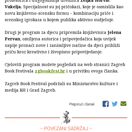
profesorica i dugogodišnja urednica
Željka Horvat
Vukelja.
Specijalnost su joj pričokazi, koje je osmislila kao
novu književno-scensku formu – kombinaciju priče i
scenskog igrokaza u kojem publika aktivno sudjeluje.
Drugi je program za djecu pripremila književnica
Jelena
Pervan
, omiljena autorica i pripovjedačica koja uvijek
uspije pronaći nove i zanimljive načine da djeci približi
priču kroz kreativno i živopisno pripovijedanje.
Cjeloviti program možete pogledati na web stranici Zagreb
Book Festivala
zgbookfest.hr
i u privitku ovoga članka.
Zagreb Book Festival podržali su Ministarstvo kulture i
medija RH i Grad Zagreb.
Preporuči članak
– POVEZANI SADRŽAJ –