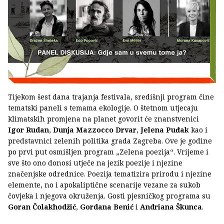
Tijekom šest dana trajanja festivala, središnji program čine
tematski paneli s temama ekologije. O štetnom utjecaju
klimatskih promjena na planet govorit će znanstvenici
Igor Rudan
,
Dunja Mazzocco Drvar
,
Jelena Puđak
kao i
predstavnici zelenih politika grada Zagreba. Ove je godine
po prvi put osmišljen program „Zelena poezija“. Vrijeme i
sve što ono donosi utječe na jezik poezije i njezine
značenjske odrednice. Poezija tematizira prirodu i njezine
elemente, no i apokaliptične scenarije vezane za sukob
čovjeka i njegova okruženja. Gosti pjesničkog programa su
Goran Čolakhodžić
,
Gordana Benić
i
Andriana Škunca
.