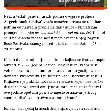
Nakon teških pandemijskih godina ovoga se proljeća
Zagreb Book Festival
vraća osnažen i hvata se u koštac s
jednim od najvećih problema današnjice – klimatskim
promjenama.
Ako ne sad, kad? Ako ne svi mi, tko će?
Tako bi
se u najkraćem mogao sažeti moto ovogodišnjeg Zagreb
Book Festivala, osmog po redu, koji će se održati od 23. do
28. svibnja.
Nakon dvije pandemijske godine u kojima se festival uspio
održati, u 2022. godini Zagreb Book Festival vraća se u
velikom zaletu po obimu programa i broju gostiju iz reda
domaćih književnika i publicista kao i inozemnih gostiju.
Književna je publika dočekala vrijeme u kojem bez fizičke
distance može sresti omiljene autore, te će stoga festival
ove godine opet biti poznato mjesto osnaživanja živog
susreta, dijaloga i druženja autora i čitatelja.
Ionako jak osjećaj krhkosti življenja uvjetovan socijalnom