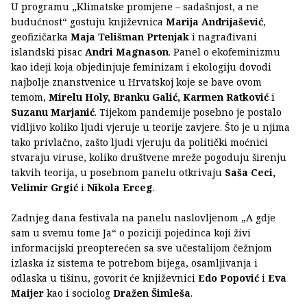
U programu „Klimatske promjene – sadašnjost, a ne
budućnost“ gostuju književnica
Marija Andrijašević
,
geofizičarka
Maja Telišman Prtenjak
i nagrađivani
islandski pisac
Andri Magnason
. Panel o ekofeminizmu
kao ideji koja objedinjuje feminizam i ekologiju dovodi
najbolje znanstvenice u Hrvatskoj koje se bave ovom
temom,
Mirelu Holy, Branku Galić, Karmen Ratković
i
Suzanu Marjanić
. Tijekom pandemije posebno je postalo
vidljivo koliko ljudi vjeruje u teorije zavjere. Što je u njima
tako privlačno, zašto ljudi vjeruju da politički moćnici
stvaraju viruse, koliko društvene mreže pogoduju širenju
takvih teorija, u posebnom panelu otkrivaju
Saša Ceci,
Velimir Grgić
i
Nikola Erceg
.
Zadnjeg dana festivala na panelu naslovljenom „A gdje
sam u svemu tome Ja“ o poziciji pojedinca koji živi
informacijski preopterećen sa sve učestalijom čežnjom
izlaska iz sistema te potrebom bijega, osamljivanja i
odlaska u tišinu, govorit će književnici
Edo Popović
i
Eva
Maijer
kao i sociolog
Dražen Šimleša
.