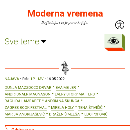
Moderna vremena
Pogledaj... sve je puno knjiga.
Sve teme
NAJAVA
• Piše:
I.P. - MV
• 16.05.2022.
DUNJA MAZZOCCO DRVAR
EVA MEIJER
ANDRI SNAER MAGNASON
EVERY STORY MATTERS
RACHIDA LAMRABET
ANDRIANA ŠKUNCA
ZAGREB BOOK FESTIVAL
MIRELA HOLY
TENA ŠTIVIČIĆ
MARIJA ANDRIJAŠEVIĆ
DRAŽEN ŠIMLEŠA
EDO POPOVIĆ
Održava se