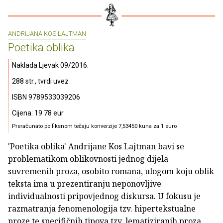
ANDRIJANA KOS LAJTMAN
Poetika oblika
Naklada Ljevak 09/2016.
288 str., tvrdi uvez
ISBN 9789533039206
Cijena: 19.78 eur
Preračunato po fiksnom tečaju konverzije 7,53450 kuna za 1 euro
'Poetika oblika' Andrijane Kos Lajtman bavi se
problematikom oblikovnosti jednog dijela
suvremenih proza, osobito romana, ulogom koju oblik
teksta ima u prezentiranju neponovljive
individualnosti pripovjednog diskursa. U fokusu je
razmatranja fenomenologija tzv. hipertekstualne
proze te specifičnih tipova tzv. lematiziranih proza