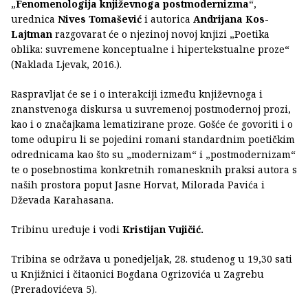
„
Fenomenologija književnoga postmodernizma
“,
urednica
Nives Tomašević
i autorica
Andrijana Kos-
Lajtman
razgovarat će o njezinoj novoj knjizi „Poetika
oblika: suvremene konceptualne i hipertekstualne proze“
(Naklada Ljevak, 2016.).
Raspravljat će se i o interakciji između književnoga i
znanstvenoga diskursa u suvremenoj postmodernoj prozi,
kao i o značajkama lematizirane proze. Gošće će govoriti i o
tome odupiru li se pojedini romani standardnim poetičkim
odrednicama kao što su „modernizam“ i „postmodernizam“
te o posebnostima konkretnih romanesknih praksi autora s
naših prostora poput Jasne Horvat, Milorada Pavića i
Dževada Karahasana.
Tribinu uređuje i vodi
Kristijan Vujičić.
Tribina se održava u ponedjeljak, 28. studenog u 19,30 sati
u Knjižnici i čitaonici Bogdana Ogrizovića u Zagrebu
(Preradovićeva 5).