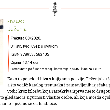
NEVA LUKIĆ
Ježenja
Fraktura 08/2020.
81 str., tvrdi uvez s ovitkom
ISBN 9789533582405
Cijena: 13.14 eur
Preračunato po fiksnom tečaju konverzije 7,53450 kuna za 1 euro
Kako to ponekad biva s knjigama poezije, 'Ježenja' su š
a što vodič: katalog trenutaka i zaustavljenih isječaka
vodič kroz izložbu koja razotkriva isprva nešto drugot
što gledamo iz sigurnosti vlastite osobe, ali koja možda ogolj
 znamo – ježimo se od hladnoće.