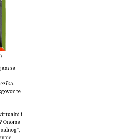
V)
ojem se
ezika.
zgovor te
irtualni i
ti? Onome
imalnog",
svoje