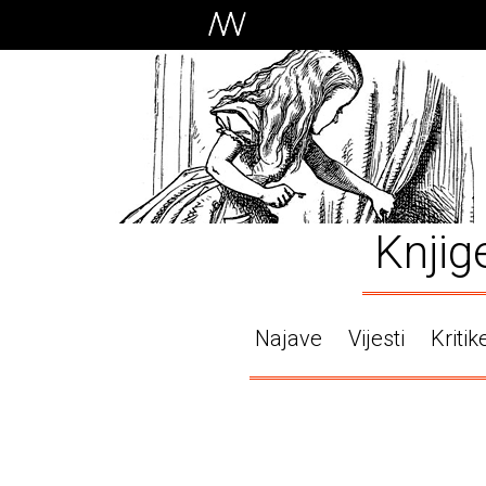
Knjig
Najave
Vijesti
Kritik