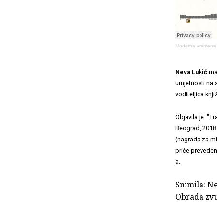
Moderna vremena
Neva Lukić
mag
umjetnosti na s
voditeljica knj
Objavila je: "T
Beograd, 2018.
(nagrada za ml
priče prevedene
a.
Snimila: N
Obrada zvu