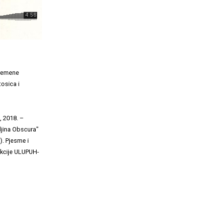
vremene
tosica i
, 2018. –
ljina Obscura"
). Pjesme i
sekcije ULUPUH-