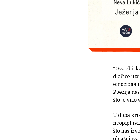
"Ova zbirka
dlačice uzd
emocionalno
Poezija nas
što je vrlo
U doba kri
neopipljivi
što nas izv
objašnjava