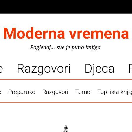
Moderna vremena
Pogledaj... sve je puno knjiga.
e
Razgovori
Djeca
e
Preporuke
Razgovori
Teme
Top lista knji