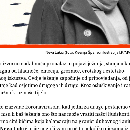
Neva Lukić (foto: Ksenija Španec; ilustracija I.P./M
 izvorno nadahnuća pronalazi u pojavi ježenja, stanja u k
ignu od hladnoće, emocija, groznice, erotskog i estetsko-
g iskustva. Ovdje ježenje započinje od pripovjedanja, od j
taje kad osjetimo drugoga ili drugo. Kroz osluškivanje i ra
 važno kroz naše tijelo.
ze izazvane koronavirusom, kad jedni za druge postajemo v
, nisu li baš ježenja ono što nas može vratiti našoj ljudskos
orno čini bićima koja balansiraju na granici duhovnog i an
Neva Lukić
prije nego li vam pročita nekoliko pjesama iz 