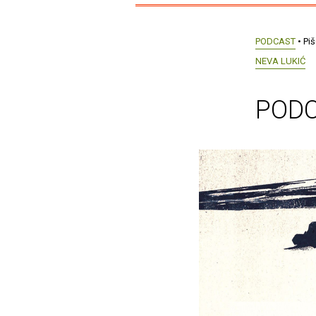
PODCAST
• Pi
NEVA LUKIĆ
PODC