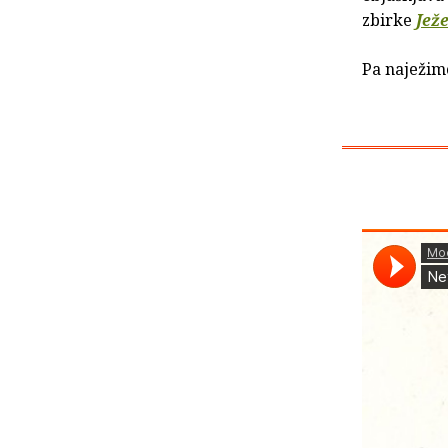
zbirke
Jež
Pa naježimo