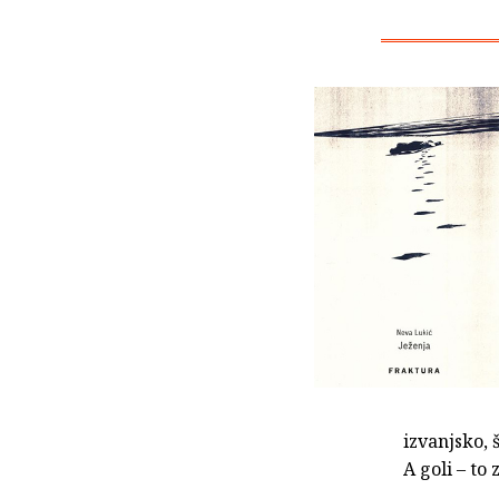
izvanjsko, 
A goli – to