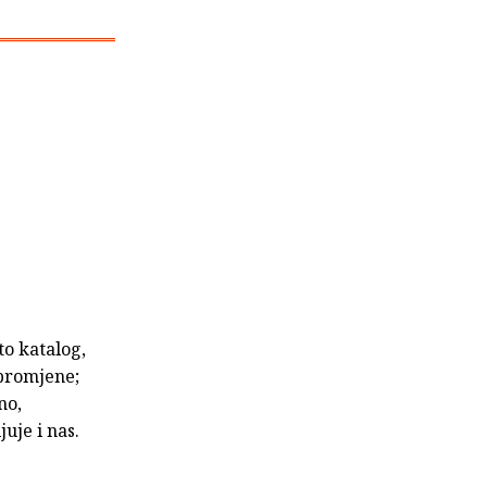
to katalog,
 promjene;
no,
uje i nas.