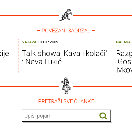
– POVEZANI SADRŽAJ –
NAJAVA
• 03.07.2009.
NAJAVA
ije
Talk showa 'Kava i kolači'
Razg
: Neva Lukić
'Gos
Ivko
– PRETRAŽI SVE ČLANKE –