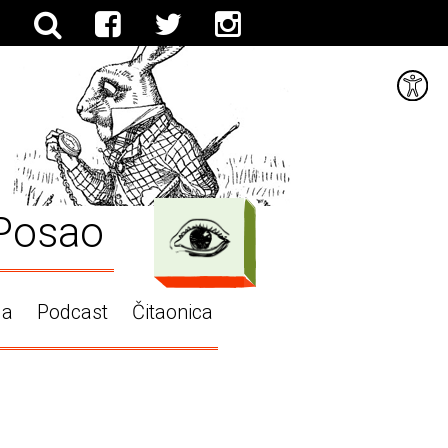
Posao
ga
Podcast
Čitaonica