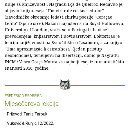
unije za književnost i Nagradu Eça de Queiroz. Nedavno je
objavio knjigu eseja "Um virar de costas sedutor"
(Zavodničko okretanje leđa) i zbirku poezije "Coração
Lento" (Sporo srce). Nakon magisterija na Royal Hollowayu,
University of London, vraća se u Portugal i bavi se
prevođenjem, knjižarstvom i novinarstvom. Doktorirao je
teoriju književnosti na Sveučilištu u Lisabonu, a za knjigu
"Uma aproximação à estranheza" (Jedan pristup
neobičnome), temeljenu na disertaciji, dobio je Nagradu
INCM / Vasco Graça Moura za najbolji esej iz humanističkih
znanosti 2016. godine.
FREDERICO PEDREIRA
Mjesečareva lekcija
Prijevod: Tanja Tarbuk
Vuković & Runjić 12/2022.