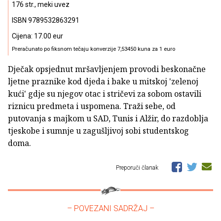
176 str., meki uvez
ISBN 9789532863291
Cijena: 17.00 eur
Preračunato po fiksnom tečaju konverzije 7,53450 kuna za 1 euro
Dječak opsjednut mršavljenjem provodi beskonačne
ljetne praznike kod djeda i bake u mitskoj 'zelenoj
kući' gdje su njegov otac i stričevi za sobom ostavili
riznicu predmeta i uspomena. Traži sebe, od
putovanja s majkom u SAD, Tunis i Alžir, do razdoblja
tjeskobe i sumnje u zagušljivoj sobi studentskog
doma.
Preporuči članak
– POVEZANI SADRŽAJ –