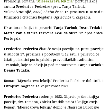
Promocija romana "
Mjesečareva lekcija
" portugalskog
autora
Frederica Pedreire
(prev. Tanja Tarbuk,
Vuković&Runjić, 2022.) održat će se 16. prosinca u 18 sati u
Knjižnici i čitaonici Bogdana Ogrizovića u Zagrebu.
Uz autora o knjizi će govoriti
Tanja Tarbuk
,
Dean Trdak
i
Maria Paula Vieira Ferreira Leal da Silva
, veleposlanica
Portugala.
Frederico Pedreira
čitat će svoju poeziju na
Jutru poezije
,
u subotu 17. prosinca s početkom u 12 sati, a prijevod će
čitati polaznici portugalskih prevodilačkih radionica
Translab, koje se odvijaju pod menorstvom
Tanje Tarbuk
i
Deana Trdaka
.
Roman "Mjesečareva lekcija" Frederica Pedriere dobitnik je
Europske nagrade za književnost 2021.
Frederico Pedreira
rođen je 1983. Objavio je šest knjiga
poezije, dva romana, zbirku kratkih priča i knjigu eseja.
Roman "Mjesečareva lekcija" dobio je Nagradu Europske