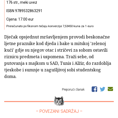
176 str., meki uvez
ISBN 9789532863291
Cijena: 17.00 eur
Preračunato po fiksnom tečaju konverzije 7,53450 kuna za 1 euro
Dječak opsjednut mršavljenjem provodi beskonačne
ljetne praznike kod djeda i bake u mitskoj 'zelenoj
kući' gdje su njegov otac i stričevi za sobom ostavili
riznicu predmeta i uspomena. Traži sebe, od
putovanja s majkom u SAD, Tunis i Alžir, do razdoblja
tjeskobe i sumnje u zagušljivoj sobi studentskog
doma.
Preporuči članak
– POVEZANI SADRŽAJ –