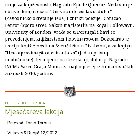
unije za književnost i Nagradu Eça de Queiroz. Nedavno je
objavio knjigu eseja "Um virar de costas sedutor"
(Zavodničko okretanje leđa) i zbirku poezije "Coração
Lento" (Sporo srce). Nakon magisterija na Royal Hollowayu,
University of London, vraća se u Portugal i bavi se
prevođenjem, knjižarstvom i novinarstvom. Doktorirao je
teoriju književnosti na Sveučilištu u Lisabonu, a za knjigu
"Uma aproximação à estranheza" (Jedan pristup
neobičnome), temeljenu na disertaciji, dobio je Nagradu
INCM / Vasco Graça Moura za najbolji esej iz humanističkih
znanosti 2016. godine.
FREDERICO PEDREIRA
Mjesečareva lekcija
Prijevod: Tanja Tarbuk
Vuković & Runjić 12/2022.