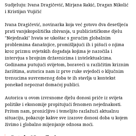
Sudjeluju: Ivana Dragičević, Mirjana Rakić, Dragan Nikolić
i Kristijan Vujičić
Ivana Dragičević, novinarka koja već gotovo dva desetljeća
prati vanjskopolitička zbivanja, u publicističkome djelu
"Nejednaki" hvata se ukoštac s gorućim globalnim
problemima današnjice, promišljajući ih i pišući o njima
kroz prizmu svjetskih događaja kojima je nazočila i
intervjua s brojnim državnicima i intelektualcima.
Godinama putujući svijetom, boraveći u različitim kriznim
žarištima, autorica nam iz prve ruke svjedoči o ključnim
trenucima suvremenog doba te ih stavlja u kontekst
ponekad nepoznat domaćoj publici.
Autorica u ovom izvrsnome djelu donosi priče iz svijeta
politike i ekonomije propitujući fenomen nejednakosti.
Pritom nam, pronicljivo i temeljito razlažući aktualnu
situaciju, pokazuje kakve sve izazove donosi doba u kojem
živimo i globalno mijenjanje odnosa moći.