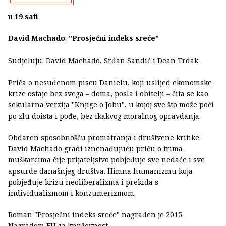
u 19 sati
David Machado
:
"Prosječni indeks sreće"
Sudjeluju: David Machado, Srđan Sandić i Dean Trdak
Priča o nesuđenom piscu Danielu, koji uslijed ekonomske
krize ostaje bez svega – doma, posla i obitelji – čita se kao
sekularna verzija "Knjige o Jobu", u kojoj sve što može poći
po zlu doista i pođe, bez ikakvog moralnog opravdanja.
Obdaren sposobnošću promatranja i društvene kritike
David Machado gradi iznenađujuću priču o trima
muškarcima čije prijateljstvo pobjeđuje sve nedaće i sve
apsurde današnjeg društva. Himna humanizmu koja
pobjeđuje krizu neoliberalizma i prekida s
individualizmom i konzumerizmom.
Roman "Prosječni indeks sreće" nagrađen je 2015.
Nagradom EU za književnost.