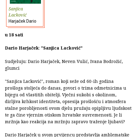
Sanjica
Lacković
Harjaček Dario
u 18 sati
Dario Harjaček
:
"Sanjica Lacković"
Sudjeluju: Dario Harjaček, Neven Vulić, Ivana Bodrožić,
glumci
"Sanjica Lacković", roman koji seže od 60-ih godina
prošloga stoljeća do danas, govori o trima odmetnicima u
bijegu od vlastitih obitelji. Vječni sukobi s okolinom,
dirljiva krhkost identiteta, opsesija prošlošću i atmosfera
stalne porobljenosti ovom djelu pružaju opipljivu ljudskost
te ga čine vjernim otiskom hrvatske suvremenosti. Je li
mržnja kao reakcija na mržnju zapravo traženje ljubavi?
Dario Harjaček u svom prvijencu predstavlja amblematske