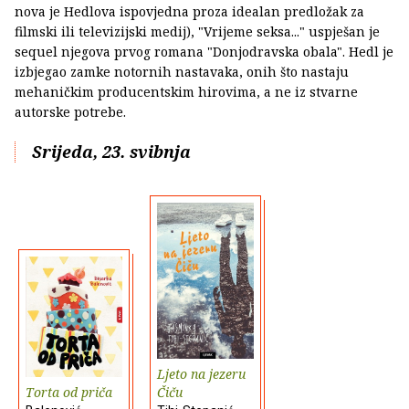
nova je Hedlova ispovjedna proza idealan predložak za
filmski ili televizijski medij), "Vrijeme seksa..." uspješan je
sequel njegova prvog romana "Donjodravska obala". Hedl je
izbjegao zamke notornih nastavaka, onih što nastaju
mehaničkim producentskim hirovima, a ne iz stvarne
autorske potrebe.
Srijeda, 23. svibnja
Ljeto na jezeru
Torta od priča
Čiču