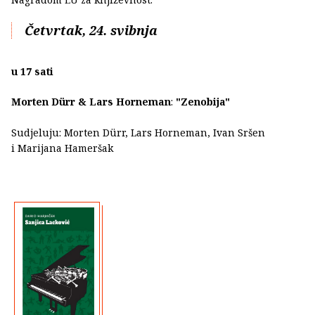
Četvrtak, 24. svibnja
u 17 sati
Morten Dürr & Lars Horneman
:
"Zenobija"
Sudjeluju: Morten Dürr, Lars Horneman, Ivan Sršen
i Marijana Hameršak