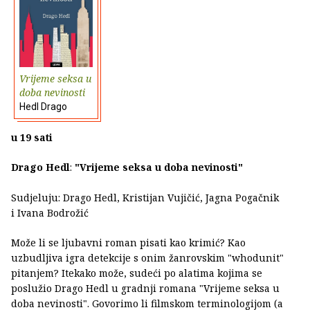
Vrijeme seksa u
doba nevinosti
Hedl Drago
u 19 sati
Drago Hedl
:
"Vrijeme seksa u doba nevinosti"
Sudjeluju: Drago Hedl, Kristijan Vujičić, Jagna Pogačnik
i Ivana Bodrožić
Može li se ljubavni roman pisati kao krimić? Kao
uzbudljiva igra detekcije s onim žanrovskim "whodunit"
pitanjem? Itekako može, sudeći po alatima kojima se
poslužio Drago Hedl u gradnji romana "Vrijeme seksa u
doba nevinosti". Govorimo li filmskom terminologijom (a