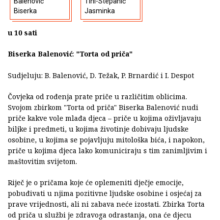
Balenović
Tihi-Stepanić
Biserka
Jasminka
u 10 sati
Biserka Balenović
:
"Torta od priča"
Sudjeluju: B. Balenović, D. Težak, P. Brnardić i I. Despot
Čovjeka od rođenja prate priče u različitim oblicima.
Svojom zbirkom "Torta od priča" Biserka Balenović nudi
priče kakve vole mlađa djeca – priče u kojima oživljavaju
biljke i predmeti, u kojima životinje dobivaju ljudske
osobine, u kojima se pojavljuju mitološka bića, i napokon,
priče u kojima djeca lako komuniciraju s tim zanimljivim i
maštovitim svijetom.
Riječ je o pričama koje će oplemeniti dječje emocije,
pobuđivati u njima pozitivne ljudske osobine i osjećaj za
prave vrijednosti, ali ni zabava neće izostati. Zbirka Torta
od priča u službi je zdravoga odrastanja, ona će djecu