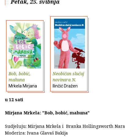
Petak, 25. svibnja
Bob, bobić,
Neobičan slučaj
mahuna
novinara N.
Mrkela Mirjana
Ilinčić Dražen
u 12 sati
Mirjana Mrkela: "Bob, bobić, mahuna"
Sudjeluju: Mirjana Mrkela i Branka Hollingsworth Nara
Moderira: Ivana Glavaš Bakija