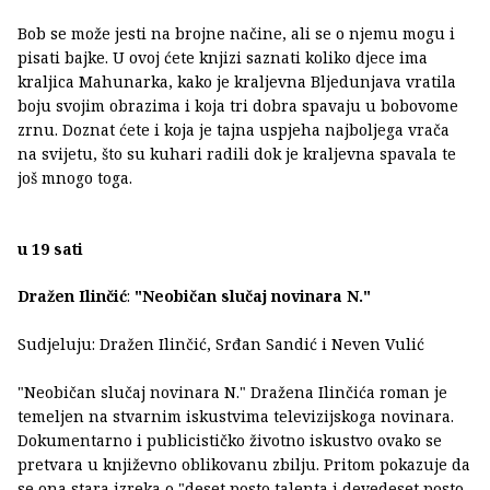
Bob se može jesti na brojne načine, ali se o njemu mogu i
pisati bajke. U ovoj ćete knjizi saznati koliko djece ima
kraljica Mahunarka, kako je kraljevna Bljedunjava vratila
boju svojim obrazima i koja tri dobra spavaju u bobovome
zrnu. Doznat ćete i koja je tajna uspjeha najboljega vrača
na svijetu, što su kuhari radili dok je kraljevna spavala te
još mnogo toga.
u 19 sati
Dražen Ilinčić
:
"Neobičan slučaj novinara N."
Sudjeluju: Dražen Ilinčić, Srđan Sandić i Neven Vulić
"Neobičan slučaj novinara N." Dražena Ilinčića roman je
temeljen na stvarnim iskustvima televizijskoga novinara.
Dokumentarno i publicističko životno iskustvo ovako se
pretvara u književno oblikovanu zbilju. Pritom pokazuje da
se ona stara izreka o "deset posto talenta i devedeset posto