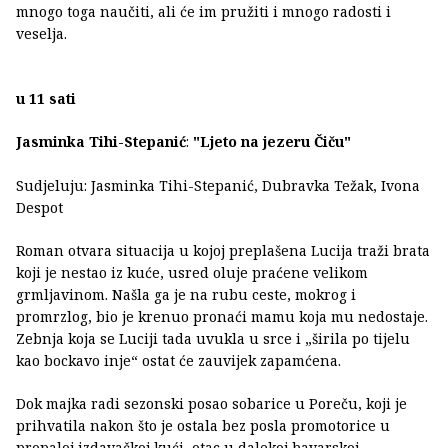
mnogo toga naučiti, ali će im pružiti i mnogo radosti i
veselja.
u 11 sati
Jasminka Tihi-Stepanić
:
"Ljeto na jezeru Čiču"
Sudjeluju: Jasminka Tihi-Stepanić, Dubravka Težak, Ivona
Despot
Roman otvara situacija u kojoj preplašena Lucija traži brata
koji je nestao iz kuće, usred oluje praćene velikom
grmljavinom. Našla ga je na rubu ceste, mokrog i
promrzlog, bio je krenuo pronaći mamu koja mu nedostaje.
Zebnja koja se Luciji tada uvukla u srce i „širila po tijelu
kao bockavo inje“ ostat će zauvijek zapamćena.
Dok majka radi sezonski posao sobarice u Poreču, koji je
prihvatila nakon što je ostala bez posla promotorice u
propaloj izdavačkoj kući, otac u dalekoj bavarskoj