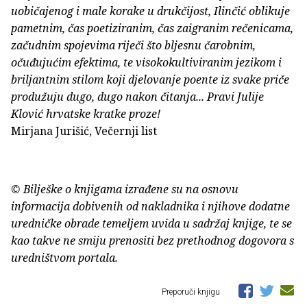
uobičajenog i male korake u drukčijost, Ilinčić oblikuje
pametnim, čas poetiziranim, čas zaigranim rečenicama,
začudnim spojevima riječi što bljesnu čarobnim,
očuđujućim efektima, te visokokultiviranim jezikom i
briljantnim stilom koji djelovanje poente iz svake priče
produžuju dugo, dugo nakon čitanja... Pravi Julije
Klović hrvatske kratke proze!
Mirjana Jurišić, Večernji list
© Bilješke o knjigama izrađene su na osnovu
informacija dobivenih od nakladnika i njihove dodatne
uredničke obrade temeljem uvida u sadržaj knjige, te se
kao takve ne smiju prenositi bez prethodnog dogovora s
uredništvom portala.
Preporuči knjigu