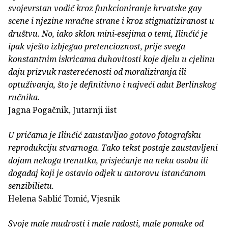
svojevrstan vodič kroz funkcioniranje hrvatske gay
scene i njezine mračne strane i kroz stigmatiziranost u
društvu. No, iako sklon mini-esejima o temi, Ilinčić je
ipak vješto izbjegao pretencioznost, prije svega
konstantnim iskricama duhovitosti koje djelu u cjelinu
daju prizvuk rasterećenosti od moraliziranja ili
optuživanja, što je definitivno i najveći adut Berlinskog
ručnika.
Jagna Pogačnik, Jutarnji iist
U pričama je Ilinčić zaustavljao gotovo fotografsku
reprodukciju stvarnoga. Tako tekst postaje zaustavljeni
dojam nekoga trenutka, prisjećanje na neku osobu ili
događaj koji je ostavio odjek u autorovu istančanom
senzibilietu.
Helena Sablić Tomić, Vjesnik
Svoje male mudrosti i male radosti, male pomake od