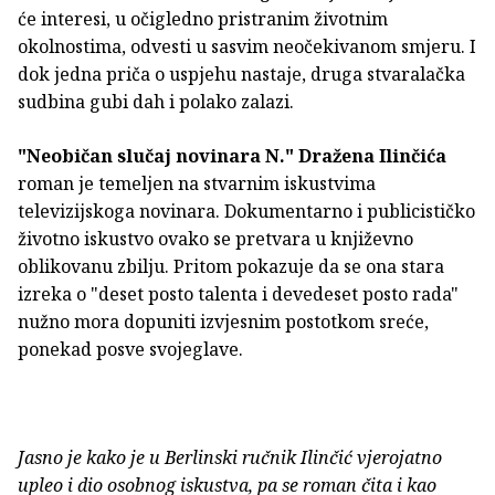
će interesi, u očigledno pristranim životnim
okolnostima, odvesti u sasvim neočekivanom smjeru. I
dok jedna priča o uspjehu nastaje, druga stvaralačka
sudbina gubi dah i polako zalazi.
"Neobičan slučaj novinara N."
Dražena Ilinčića
roman je temeljen na stvarnim iskustvima
televizijskoga novinara. Dokumentarno i publicističko
životno iskustvo ovako se pretvara u književno
oblikovanu zbilju. Pritom pokazuje da se ona stara
izreka o "deset posto talenta i devedeset posto rada"
nužno mora dopuniti izvjesnim postotkom sreće,
ponekad posve svojeglave.
Jasno je kako je u Berlinski ručnik Ilinčić vjerojatno
upleo i dio osobnog iskustva, pa se roman čita i kao