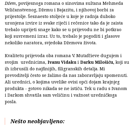
Džem
, povijesnoga romana o sinovima sultana Mehmeda
Veličanstvenog, Džemu i Bajazitu, i njihovoj borbi za
prijestolje. Šesnaesto stoljeće u koje je radnja duboko
uronjena izvire iz svake riječi i rečenice tako da je zaista
trebalo uprijeti snage kako se u prijevodu ne bi potkrao
koji suvremeni izraz. Uz to, trebalo je pogoditi i glasove
nekoliko naratora, svjedoka Džemova života.
Kvalitetu prijevoda oba romana V. Mutafčieve dugujem i
svojim urednicima,
Ivanu Vidaku
i
Darku Milošiću,
koji su
ih izbrusili do najfinijih, filigranskih detalja. Mi
prevoditelji često se žalimo da nas zaboravljaju spomenuti.
Ali urednici, o kojima uvelike ovisi opći dojam krajnjeg
produkta - gotovo nikada se ne ističu. Tek u radu s Ivanom
i Darkom shvatila sam veličinu i važnost uredničkoga
posla.
Nešto neobjavljeno: