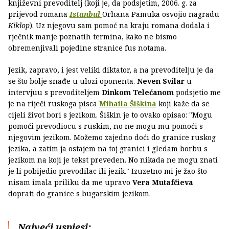
književni prevoditelj (koji je, da podsjetim, 2006. g. za
prijevod romana
Istanbul
Orhana Pamuka osvojio nagradu
Kiklop
). Uz njegovu sam pomoć na kraju romana dodala i
rječnik manje poznatih termina, kako ne bismo
obremenjivali pojedine stranice fus notama.
Jezik, zapravo, i jest veliki diktator, a na prevoditelju je da
se što bolje snađe u ulozi oponenta.
Neven Svilar
u
intervjuu s prevoditeljem
Dinkom Telećanom
podsjetio me
je na riječi ruskoga pisca
Mihaila Šiškina
koji kaže da se
cijeli život bori s jezikom. Šiškin je to ovako opisao: "Mogu
pomoći prevodiocu s ruskim, no ne mogu mu pomoći s
njegovim jezikom. Možemo zajedno doći do granice ruskog
jezika, a zatim ja ostajem na toj granici i gledam borbu s
jezikom na koji je tekst preveden. No nikada ne mogu znati
je li pobijedio prevodilac ili jezik." Izuzetno mi je žao što
nisam imala priliku da me upravo
Vera Mutafčieva
doprati do granice s bugarskim jezikom.
Najveći uspjesi: