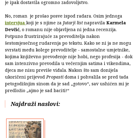
je ipak dostavila ogromno zadovoljstvo.
No, roman je prošao posve ispod radara. Osim jednoga
intervjua
koji je s njime za
Jutarji list
napravila
Karmela
Devčić
, o romanu nije objavljena ni jedna recenzija.
Potpuno frustrirajuće za prevoditelja nakon
šestomjesečnog rudarenja po tekstu. Kako se ni ja ne mogu
svrstati među kolege prevoditelje - samostalne umjetnike,
kojima književno prevođenje nije hobi, nego profesija - dok
sam intenzivno prevodila u večernjim satima i vikendima,
djeca me nisu previše viđala. Nakon što sam donijela
ukoričeni prijevod
Propasti
doma i pohvalila se pred tada
petogodišnjim sinom da je sad „gotovo“, sav ushićen mi je
predložio „ajmo je sad baciti!“
Najdraži naslovi: