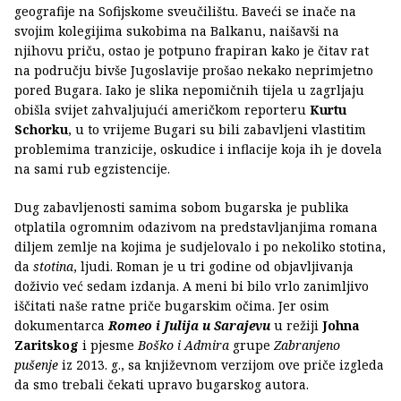
geografije na Sofijskome sveučilištu. Baveći se inače na
svojim kolegijima sukobima na Balkanu, naišavši na
njihovu priču, ostao je potpuno frapiran kako je čitav rat
na području bivše Jugoslavije prošao nekako neprimjetno
pored Bugara. Iako je slika nepomičnih tijela u zagrljaju
obišla svijet zahvaljujući američkom reporteru
Kurtu
Schorku
, u to vrijeme Bugari su bili zabavljeni vlastitim
problemima tranzicije, oskudice i inflacije koja ih je dovela
na sami rub egzistencije.
Dug zabavljenosti samima sobom bugarska je publika
otplatila ogromnim odazivom na predstavljanjima romana
diljem zemlje na kojima je sudjelovalo i po nekoliko stotina,
da
stotina
, ljudi. Roman je u tri godine od objavljivanja
doživio već sedam izdanja. A meni bi bilo vrlo zanimljivo
iščitati naše ratne priče bugarskim očima. Jer osim
dokumentarca
Romeo i Julija u Sarajevu
u režiji
Johna
Zaritskog
i pjesme
Boško i Admira
grupe
Zabranjeno
pušenje
iz 2013. g., sa književnom verzijom ove priče izgleda
da smo trebali čekati upravo bugarskog autora.