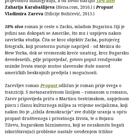
prijevodnu bibliografiju, a od nešto starijih
18% sivo
Zaharija Karabašlijeva
(Hena.com, 2016.) i
Propast
Vladimira Zareva
(Edicije Božićević, 2015.)
18% sivo
roman je ceste o Zacku, mladom Bugarinu čiji je
jedini san dokopati se Amerike, što mu i uspijeva nakon
završetka studija. Čita se kroz objektiv Zacka, putujećeg
fotografa, koji prostorno putuje naprijed - od Mexica do
New Yorka, dok se vremenski kreće unatrag, kroz Bugarsku
devedesetih, gdje pripovjedač, gotovo poput rendgenske
snimke hvata stanje mutne slavenske duše nasred
američkih beskrajnih predjela i mogućnosti.
Zarevljev roman
Propast
odličan je roman prije svega o
tranziciji. S metanarativnom linijom – romanom u romanu,
Zarev pripovijeda priču o Martinu Sestrimskom, uspješnom
piscu i članu kulturnoga miljea za vrijeme socijalizma, koji
nakon što je „izbila demokracija“ sve dublje uranja u opću
propast društvenoga i privatnoga života, te o Bojanu
Tilevu, bugarskom biznismenu, koji se nezakonito bogati
iskorištavajući probleme nastale uvođenjem tržišne