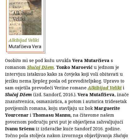
Alkibijad Veliki
Mutafčieva Vera
Osobito mi se pod kožu uvukla
Vera Mutarčieva
s
romanom
Slučaj Džem
.
Tonko Maroević
u jednom je
intervjuu istaknuo kako za čovjeka koji voli obitavati u
jeziku nema ljepšeg posla od prevoditeljskog. Upravo to
sam osjetila prevodeći Verine romane
Alkibijad Veliki
i
Slučaj Džem
(izd. Sandorf, 2016.).
Vera Mutafčieva
, inače
znanstvenica, osmanistica, a potom i autorica tridesetak
povijesnih romana, koju stavljaju uz bok
Marguerite
Yourcenar
i
Thomasu Mannu
, na čitavome našem
govornom području prvi put je objavljena zahvaljujući
Ivanu Sršenu
iz izdavačke kuće Sandorf 2016. godine.
Točno pola stoljeća nakon izvornoga objavljivanja
Slučaja