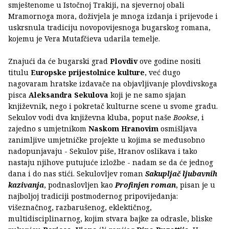
smještenome u Istočnoj Trakiji, na sjevernoj obali
Mramornoga mora, doživjela je mnoga izdanja i prijevode i
uskrsnula tradiciju novopovijesnoga bugarskog romana,
kojemu je Vera Mutafčieva udarila temelje.
Znajući da će bugarski grad
Plovdiv
ove godine nositi
titulu
Europske prijestolnice kulture
, već dugo
nagovaram hratske izdavače na objavljivanje plovdivskoga
pisca
Aleksandra Sekulova
koji je ne samo sjajan
književnik, nego i pokretač kulturne scene u svome gradu.
Sekulov vodi dva književna kluba, poput naše
Bookse
, i
zajedno s umjetnikom
Naskom Hranovim
osmišljava
zanimljive umjetničke projekte u kojima se međusobno
nadopunjavaju - Sekulov piše, Hranov oslikava i tako
nastaju njihove putujuće izložbe - nadam se da će jednog
dana i do nas stići. Sekulovljev roman
Sakupljač ljubavnih
kazivanja
, podnaslovljen kao
Profinjen roman
, pisan je u
najboljoj tradiciji postmodernog pripovijedanja:
višeznačnog, razbarušenog, eklektičnog,
multidisciplinarnog, kojim stvara bajke za odrasle, bliske