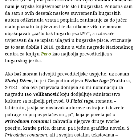
nam je srpska književnost isto što i bugarska). Ponosna sam
da sam s ovih desetak naslova suvremenih bugarskih
autora odškrinula vrata i potpirila zanimanje za do jučer
malo poznatu književnost te da nikome više ne moram
objašnjavati „zašto baš bugarki jezik?!?“, a izdavače
uvjeravati da se isplati ulagati u bugarske pisce. Priznanje
za to sam dobila i 2016. godine u vidu nagrade Nacionalnog
centra za knjigu
Pero
kao najbolja prevoditeljica s
bugarskog jezika.
Ako baš moram izdvojiti prevoditeljske uspjehe, uz roman
Slučaj Džem
, tu je i Gospodinovljeva
Fizika tuge
(Fraktura,
2018.) - oba ova prijevoda donijela su mi nominaciju za
nagradu
Iso Velikanović
koju dodjeljuje Ministarstvo
kulture za najbolji prijevod. U
Fizici tuge
, romanu –
labirintu, javlja se nastavak autorove ustrajne i dozrele
potrage za pripovjedačevim „ja“, koja je počela još u
Prirodnom romanu
i zahvatila njegove druge tvorbe -
poeziju, kratke priče, drame, pa i jednu grafičku novelu. S
Prirodnim romanom
, ali i svojim ostalim tekstovima –