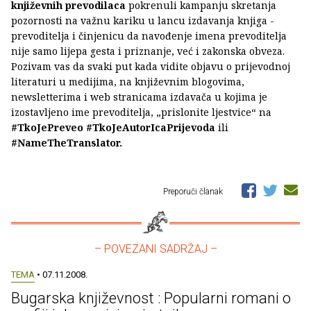
književnih prevodilaca
pokrenuli kampanju skretanja
pozornosti na važnu kariku u lancu izdavanja knjiga -
prevoditelja i činjenicu da navođenje imena prevoditelja
nije samo lijepa gesta i priznanje, već i zakonska obveza.
Pozivam vas da svaki put kada vidite objavu o prijevodnoj
literaturi u medijima, na književnim blogovima,
newsletterima i web stranicama izdavača u kojima je
izostavljeno ime prevoditelja, „prislonite ljestvice“ na
#TkoJePreveo #TkoJeAutorIcaPrijevoda
ili
#NameTheTranslator.
Preporuči članak
– POVEZANI SADRŽAJ –
TEMA
• 07.11.2008.
Bugarska književnost : Popularni romani o