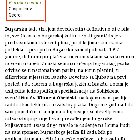
Prirodni roman
Gospodinov
Georgi
Bugarska
tada (krajem devedesetih) definitivno nije bila
in, sve što smo o bugarskoj kulturi znali graničilo je s
predrasudama i stereotipima, pred kojima sam i sama
poklekla - prvi put u Bugarsku sam otputovala 1997.
godine, dobrano preplašena, noćnim vlakom sa sakrivenim
novcem u cipeli. Zimski seminar učenja bugarskog jezika
odvijao se u nacionalnom parku, na Pirin planini, u
slikovitom mjestašcu Bansko. Dovoljno za ljubav na prvi
pogled. I da zaorem u bugarsku jezičnu brazdu. Potom je
uslijedila jednogodišnja specijalizacija na Sofijskome
sveučilištu
Sv. Kliment Ohridski
, na kojemu sam poslije
radila i kao lektorica hrvatskog jezika. Dugi niz godina bila
sam poprilično osamljena u toj niši jer se desetljećima
nitko ozbiljnije nije bavio prevođenjem bugarske
književnosti. Dosta dugo trajalo je čuđenje na licima ljudi
na sam spomen bugarskoga jezika ili kada bih po
antikvarijatima tražila bugarske naslove. Tek u zadnjih