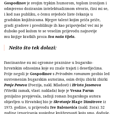
Gospodinov
je svojim trpkim humorom, toplom ironijom i
odmjereno doziranim intelektualizmom stvorio, čini mi se,
i kod nas publiku, o čemu svjedoče liste čekanja u
gradskim knjižnicama. Njegov talent kojim priča priče,
gradi gradove i preoblikuje ih kao pripovjedač već mi je
duboko pod kožom te se veselim prijevodu najnovije
mu knjige kratkih proza
Sva naša tijela
.
Nešto što tek dolazi:
Fascinantne su mi ogromne praznine u bugarsko-
hrvatskim odnosima koje su znale trajati i desetljećima.
Prije negoli je
Gospodinov
s
Prirodnim romanom
probio led
suvremenim bugarskim autorima, osim dviju zbirki zbirki
Penje Peneva
(Poezija, nakl. Mladost) i
Hrista Jasenova
(Viteški zamak, vlast. naklada) koje je
Vesna Parun
genijalno prepjevala, zadnji roman bugarskoga autora
objavljen u Hrvatskoj bio je
Skretanje
Blage Dimitrove
iz
1973. godine, u prijevodu
Ive Balenovića
(nakl. Zora). 32
godine ignoriranja susjedne književnosti koju smo, doduše,