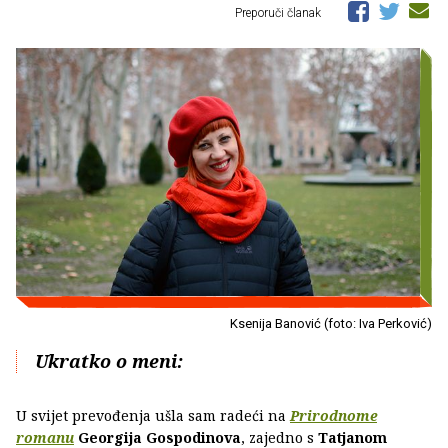
Preporuči članak
Ksenija Banović (foto: Iva Perković)
Ukratko o meni:
U svijet prevođenja ušla sam radeći na
Prirodnome
romanu
Georgija Gospodinova
, zajedno s
Tatjanom