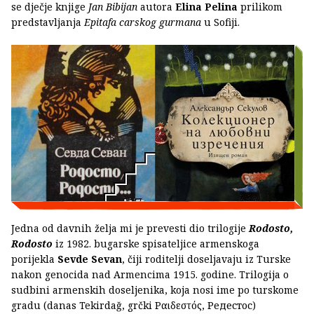
se dječje knjige
Jan Bibijan
autora
Elina Pelina
prilikom
predstavljanja
Epitafa carskog gurmana
u Sofiji.
Jedna od davnih želja mi je prevesti dio trilogije
Rodosto,
Rodosto
iz 1982. bugarske spisateljice armenskoga
porijekla
Sevde Sevan
, čiji roditelji doseljavaju iz Turske
nakon genocida nad Armencima 1915. godine. Trilogija o
sudbini armenskih doseljenika, koja nosi ime po turskome
gradu (danas Tekirdağ, grčki Ραιδεστός, Редестос)