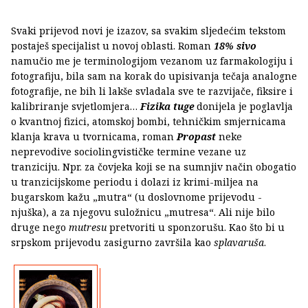
Svaki prijevod novi je izazov, sa svakim sljedećim tekstom
postaješ specijalist u novoj oblasti. Roman
18% sivo
namučio me je terminologijom vezanom uz farmakologiju i
fotografiju, bila sam na korak do upisivanja tečaja analogne
fotografije, ne bih li lakše svladala sve te razvijače, fiksire i
kalibriranje svjetlomjera…
Fizika tuge
donijela je poglavlja
o kvantnoj fizici, atomskoj bombi, tehničkim smjernicama
klanja krava u tvornicama, roman
Propast
neke
neprevodive sociolingvističke termine vezane uz
tranziciju. Npr. za čovjeka koji se na sumnjiv način obogatio
u tranzicijskome periodu i dolazi iz krimi-miljea na
bugarskom kažu „mutra“ (u doslovnome prijevodu -
njuška), a za njegovu suložnicu „mutresa“. Ali nije bilo
druge nego
mutresu
pretvoriti u sponzorušu. Kao što bi u
srpskom prijevodu zasigurno završila kao
splavaruša
.