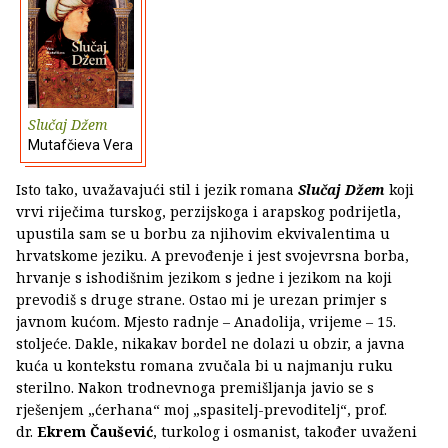
Slučaj Džem
Mutafčieva Vera
Isto tako, uvažavajući stil i jezik romana
Slučaj Džem
koji
vrvi riječima turskog, perzijskoga i arapskog podrijetla,
upustila sam se u borbu za njihovim ekvivalentima u
hrvatskome jeziku. A prevođenje i jest svojevrsna borba,
hrvanje s ishodišnim jezikom s jedne i jezikom na koji
prevodiš s druge strane. Ostao mi je urezan primjer s
javnom kućom. Mjesto radnje – Anadolija, vrijeme – 15.
stoljeće. Dakle, nikakav bordel ne dolazi u obzir, a javna
kuća u kontekstu romana zvučala bi u najmanju ruku
sterilno. Nakon trodnevnoga premišljanja javio se s
rješenjem „ćerhana“ moj „spasitelj-prevoditelj“, prof.
dr.
Ekrem Čaušević
, turkolog i osmanist, također uvaženi