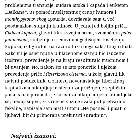
problemima tranzicije, sudara Istoka i Zapada i etiketom
„Balkana“, uz pomoć inteligentnog crnog humora i
monthypytonovskog
apsurda, dovršavala sam u već
poodmaklom stupnju trudnoće. U jednoj od boljih priča,
Ciklusu kupusa
, glavni lik sa svojim ocem, svemoćnim
pater
familiasom
, sudjeluje u redovitom godišnjem kiseljenju
kupusa, izdignutim na razinu bizarnoga sakralnog rituala.
Kako mi je osjet njuha u blaženome stanju bio izuzetno
izoštren, prevođenje je na kraju rezulturalo mučninom i
bljuvanjem. No, nakon što se isto ponovilo i tijekom
prevođenja priče
Misterizona cisterna
, u kojoj glavni lik,
naivni poduzetnik, u zanosu novonastaloga liberalnog
kapitalizma otkupljuje cisternu za pražnjenje septičkih
jama, s namjerom da je koristi za otkup mlijeka, ali mlijeko
se, neobjašnjivo, za vrijeme vožnje svaki put pretvara u
fekalije, napisala sam mail autoru „Ne počneš li pisati o
ljubavi, bit ću primorana prekinuti suradnju“.
Najveći izazovi: