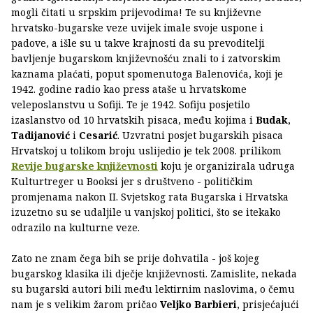
mogli čitati u srpskim prijevodima! Te su književne
hrvatsko-bugarske veze uvijek imale svoje uspone i
padove, a išle su u takve krajnosti da su prevoditelji
bavljenje bugarskom književnošću znali to i zatvorskim
kaznama plaćati, poput spomenutoga Balenovića, koji je
1942. godine radio kao press ataše u hrvatskome
veleposlanstvu u Sofiji. Te je 1942. Sofiju posjetilo
izaslanstvo od 10 hrvatskih pisaca, među kojima i
Budak
,
Tadijanović
i
Cesarić
. Uzvratni posjet bugarskih pisaca
Hrvatskoj u tolikom broju uslijedio je tek 2008. prilikom
Revije bugarske književnosti
koju je organizirala udruga
Kulturtreger u Booksi jer s društveno - političkim
promjenama nakon II. Svjetskog rata Bugarska i Hrvatska
izuzetno su se udaljile u vanjskoj politici, što se itekako
odrazilo na kulturne veze.
Zato ne znam čega bih se prije dohvatila - još kojeg
bugarskog klasika ili dječje književnosti. Zamislite, nekada
su bugarski autori bili među lektirnim naslovima, o čemu
nam je s velikim žarom pričao
Veljko Barbieri
, prisjećajući