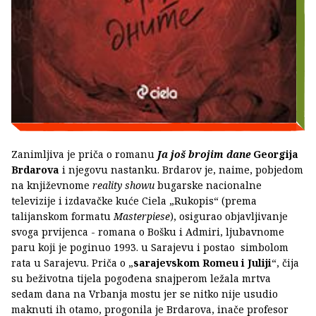
Zanimljiva je priča o romanu
Ja još brojim dane
Georgija
Brdarova
i njegovu nastanku. Brdarov je, naime, pobjedom
na književnome
reality showu
bugarske nacionalne
televizije i izdavačke kuće Ciela „Rukopis“ (prema
talijanskom formatu
Masterpiese
), osigurao objavljivanje
svoga prvijenca - romana o Bošku i Admiri, ljubavnome
paru koji je poginuo 1993. u Sarajevu i postao simbolom
rata u Sarajevu. Priča o „
sarajevskom Romeu i Juliji
“, čija
su beživotna tijela pogođena snajperom ležala mrtva
sedam dana na Vrbanja mostu jer se nitko nije usudio
maknuti ih otamo, progonila je Brdarova, inače profesor