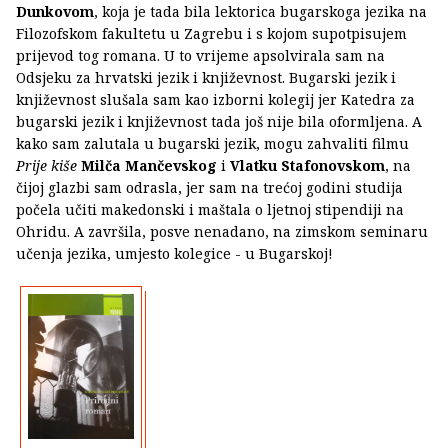
Dunkovom
, koja je tada bila lektorica bugarskoga jezika na
Filozofskom fakultetu u Zagrebu i s kojom supotpisujem
prijevod tog romana. U to vrijeme apsolvirala sam na
Odsjeku za hrvatski jezik i književnost. Bugarski jezik i
književnost slušala sam kao izborni kolegij jer Katedra za
bugarski jezik i književnost tada još nije bila oformljena. A
kako sam zalutala u bugarski jezik, mogu zahvaliti filmu
Prije kiše
Milča Mančevskog
i
Vlatku Stafonovskom
, na
čijoj glazbi sam odrasla, jer sam na trećoj godini studija
počela učiti makedonski i maštala o ljetnoj stipendiji na
Ohridu. A završila, posve nenadano, na zimskom seminaru
učenja jezika, umjesto kolegice - u Bugarskoj!