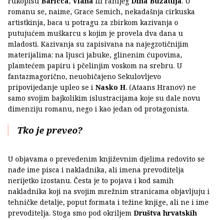
rukopisu
Baricca
,
Viana
ili ranijeg
Dina Buzattija
. U
romanu se, naime, Grace Semich, nekadašnja cirkuska
artistkinja, baca u potragu za zbirkom kazivanja o
putujućem muškarcu s kojim je provela dva dana u
mladosti. Kazivanja su zapisivana na najegzotičnijim
materijalima: na ljusci jabuke, glinenim ćupovima,
plamtećem papiru i pčelinjim voskom na srebru. U
fantazmagorično, neuobičajeno Sekulovljevo
pripovijedanje upleo se i
Nasko H
. (Ataans Hranov) ne
samo svojim bajkolikim islustracijama koje su dale novu
dimenziju romanu, nego i kao jedan od protagonista.
Tko je preveo?
U objavama o prevedenim književnim djelima redovito se
nađe ime pisca i nakladnika, ali imena prevoditelja
nerijetko izostanu. Česta je to pojava i kod samih
nakladnika koji na svojim mrežnim stranicama objavljuju i
tehničke detalje, poput formata i težine knjige, ali ne i ime
prevoditelja. Stoga smo pod okriljem
Društva hrvatskih