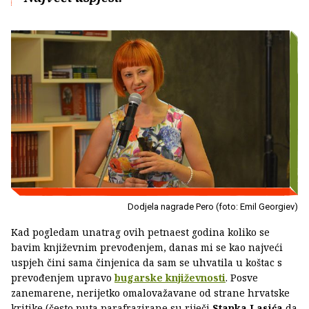
Dodjela nagrade Pero (foto: Emil Georgiev)
Kad pogledam unatrag ovih petnaest godina koliko se
bavim književnim prevođenjem, danas mi se kao najveći
uspjeh čini sama činjenica da sam se uhvatila u koštac s
prevođenjem upravo
bugarske književnosti
. Posve
zanemarene, nerijetko omalovažavane od strane hrvatske
kritike (često puta parafrazirane su riječi
Stanka Lasića
da